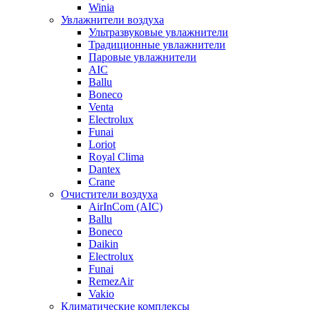
Winia
Увлажнители воздуха
Ультразвуковые увлажнители
Традиционные увлажнители
Паровые увлажнители
AIC
Ballu
Boneco
Venta
Electrolux
Funai
Loriot
Royal Clima
Dantex
Crane
Очистители воздуха
AirInCom (AIC)
Ballu
Boneco
Daikin
Electrolux
Funai
RemezAir
Vakio
Климатические комплексы