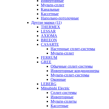
Инверторные
Мульти-сплит
Канальные
Кассетные
Напольно-потолочные
Другие марки (11)
THERMEX
LESSAR
AXIOMA
BREEON
CASARTE
Настенные сплит-системы
Мульти-сплит
FERRUM
GREE
Обычные сплит-системы
Инверторные кондиционеры
Мульти-сплит-системы
Оконные
LEBERG
Mitsubishi Electric
Cплит-системы
Инверторные
Мульти-сплиты
Кассетные