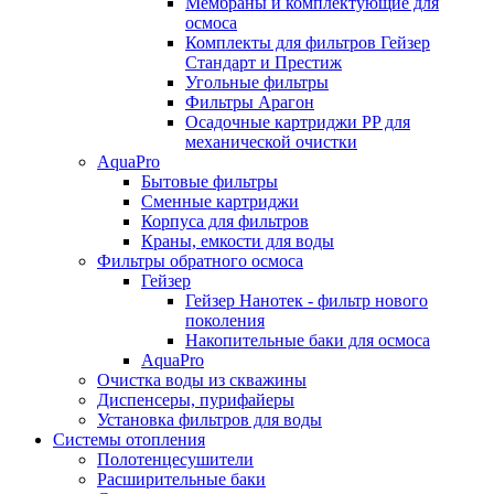
Мембраны и комплектующие для
осмоса
Комплекты для фильтров Гейзер
Стандарт и Престиж
Угольные фильтры
Фильтры Арагон
Осадочные картриджи PP для
механической очистки
AquaPro
Бытовые фильтры
Сменные картриджи
Корпуса для фильтров
Краны, емкости для воды
Фильтры обратного осмоса
Гейзер
Гейзер Нанотек - фильтр нового
поколения
Накопительные баки для осмоса
AquaPro
Очистка воды из скважины
Диспенсеры, пурифайеры
Установка фильтров для воды
Системы отопления
Полотенцесушители
Расширительные баки