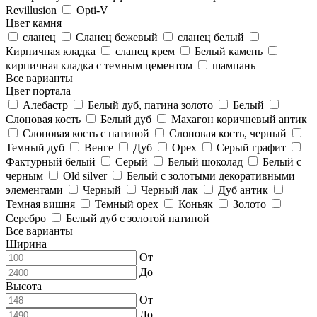
Revillusion
Opti-V
Цвет камня
сланец
Сланец бежевый
сланец белый
Кирпичная кладка
сланец крем
Белый камень
кирпичная кладка с темным цементом
шампань
Все варианты
Цвет портала
Алебастр
Белый дуб, патина золото
Белый
Слоновая кость
Белый дуб
Махагон коричневый антик
Слоновая кость с патиной
Слоновая кость, черный
Темный дуб
Венге
Дуб
Орех
Серый графит
Фактурный белый
Серый
Белый шоколад
Белый с
черным
Old silver
Белый с золотыми декоративными
элементами
Черный
Черный лак
Дуб антик
Темная вишня
Темный орех
Коньяк
Золото
Серебро
Белый дуб с золотой патиной
Все варианты
Ширина
От
До
Высота
От
До