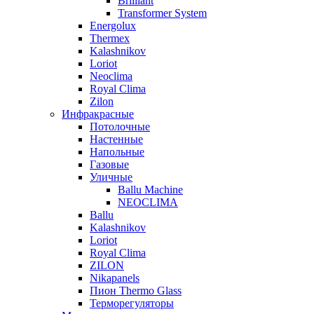
Brilliant
Transformer System
Energolux
Тhermex
Kalashnikov
Loriot
Neoclima
Royal Clima
Zilon
Инфракрасные
Потолочные
Настенные
Напольные
Газовые
Уличные
Ballu Machine
NEOCLIMA
Ballu
Kalashnikov
Loriot
Royal Clima
ZILON
Nikapanels
Пион Thermo Glass
Терморегуляторы