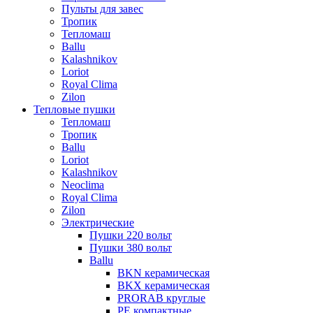
Пульты для завес
Тропик
Тепломаш
Ballu
Kalashnikov
Loriot
Royal Clima
Zilon
Тепловые пушки
Тепломаш
Тропик
Ballu
Loriot
Kalashnikov
Neoclima
Royal Clima
Zilon
Электрические
Пушки 220 вольт
Пушки 380 вольт
Ballu
BKN керамическая
BKX керамическая
PRORAB круглые
PE компактные