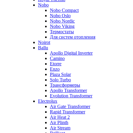
Nobo
Nobo Compact
Nobo Oslo
Nobo Nordic
Nobo Viking
Термостаты
Для систем отопления
Noirot
Ballu
Apollo Digital Inverter
Camino
Etorre
Enzo
Plaza Solar
Solo Turbo
Трансформеры
Apollo Transformer
Evolution Transformer
Electrolux
Air Gate Transformer
Rapid Transformer
Air Heat 2
Air Plinth
Air Stream