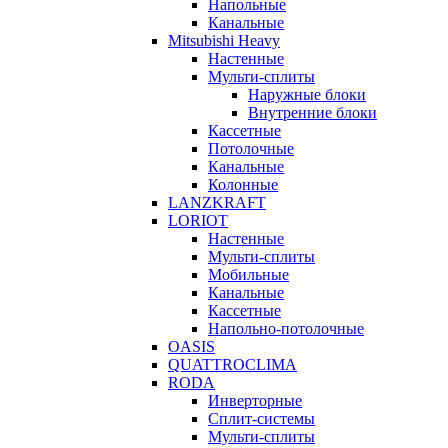
Напольные
Канальные
Mitsubishi Heavy
Настенные
Мульти-сплиты
Наружные блоки
Внутренние блоки
Кассетные
Потолочные
Канальные
Колонные
LANZKRAFT
LORIOT
Настенные
Мульти-сплиты
Мобильные
Канальные
Кассетные
Напольно-потолочные
OASIS
QUATTROCLIMA
RODA
Инверторные
Сплит-системы
Мульти-сплиты