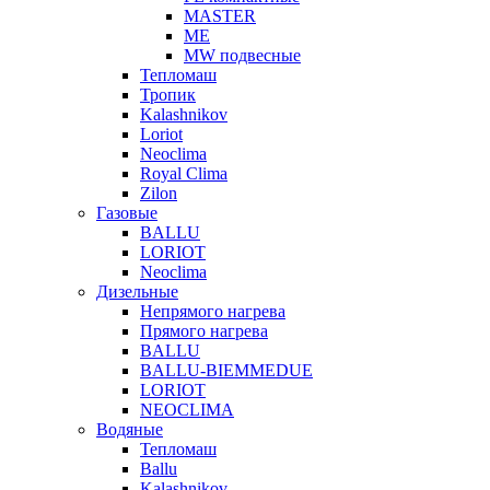
MASTER
МЕ
MW подвесные
Тепломаш
Тропик
Kalashnikov
Loriot
Neoclima
Royal Clima
Zilon
Газовые
BALLU
LORIOT
Neoclima
Дизельные
Непрямого нагрева
Прямого нагрева
BALLU
BALLU-BIEMMEDUE
LORIOT
NEOCLIMA
Водяные
Тепломаш
Ballu
Kalashnikov