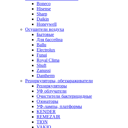
Boneco
Hisense
Sharp
Daikin
Honeywell
Осушители воздуха
Бытовые
Для бассейна
Ballu
Electrolux
Funai
Royal Clima
Shuft
Zanussi
Dantherm
Рециркуляторы, обеззараживатели
Рециркуляторы
УФ облучатели
Очистители бактерицидные
Озонаторы
УФ-лампы, платформы
KENDER
REMEZAIR
TION
VAKIO