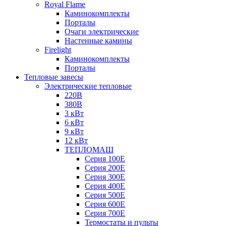
Royal Flame
Каминокомплекты
Порталы
Очаги электрические
Настенные камины
Firelight
Каминокомплекты
Порталы
Тепловые завесы
Электрические тепловые
220В
380В
3 кВт
6 кВт
9 кВт
12 кВт
ТЕПЛОМАШ
Серия 100E
Серия 200E
Серия 300E
Серия 400E
Серия 500E
Серия 600E
Серия 700E
Термостаты и пульты