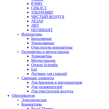
РЭМО
СИБЭСТ
УЛЬТРАМИГ
ЧИСТЫЙ ВОЗДУХ
ДЕЗАР
ЛИТ
НЕОКВАНТ
Ионизаторы
Биполярные
Униполярные
Очистители-ионизаторы
Гигрометры и метеостанции
Термометры
Метеостанции
Oregon Scientific
Ea2
Датчики для станций
Сменные элементы
Для бризеров и рекуператоров
Для увлажнителей
Для очистителей воздуха
Обогреватели
Электрические
Конвекторы
Royal Thermo