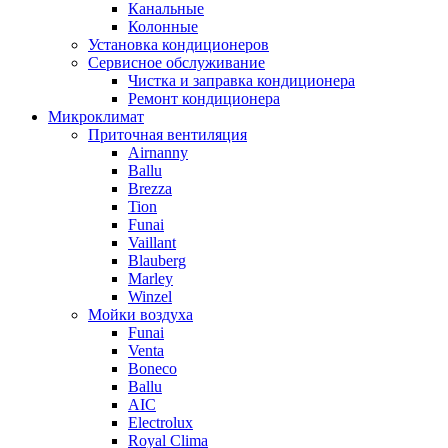
Канальные
Колонные
Установка кондиционеров
Сервисное обслуживание
Чистка и заправка кондиционера
Ремонт кондиционера
Микроклимат
Приточная вентиляция
Airnanny
Ballu
Brezza
Tion
Funai
Vaillant
Blauberg
Marley
Winzel
Мойки воздуха
Funai
Venta
Boneco
Ballu
AIC
Electrolux
Royal Clima