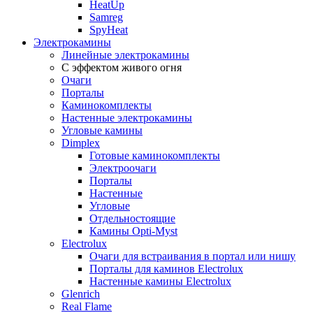
HeatUp
Samreg
SpyHeat
Электрокамины
Линейные электрокамины
С эффектом живого огня
Очаги
Порталы
Каминокомплекты
Настенные электрокамины
Угловые камины
Dimplex
Готовые каминокомплекты
Электроочаги
Порталы
Настенные
Угловые
Отдельностоящие
Камины Opti-Myst
Electrolux
Очаги для встраивания в портал или нишу
Порталы для каминов Electrolux
Настенные камины Electrolux
Glenrich
Rеal Flame