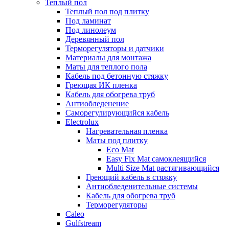
Теплый пол
Теплый пол под плитку
Под ламинат
Под линолеум
Деревянный пол
Терморегуляторы и датчики
Материалы для монтажа
Маты для теплого пола
Кабель под бетонную стяжку
Греющая ИК пленка
Кабель для обогрева труб
Антиобледенение
Саморегулирующийся кабель
Electrolux
Нагревательная пленка
Маты под плитку
Eco Mat
Easy Fix Mat самоклеящийся
Multi Size Mat растягивающийся
Греющий кабель в стяжку
Антиобледенительные системы
Кабель для обогрева труб
Терморегуляторы
Caleo
Gulfstream