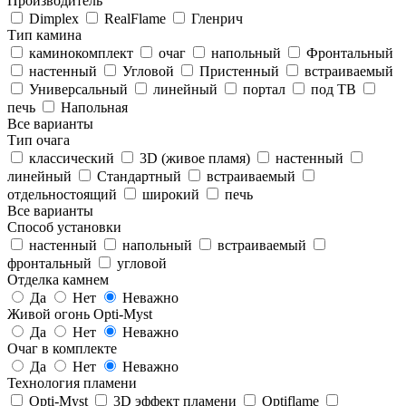
Производитель
Dimplex
RealFlame
Гленрич
Тип камина
каминокомплект
очаг
напольный
Фронтальный
настенный
Угловой
Пристенный
встраиваемый
Универсальный
линейный
портал
под ТВ
печь
Напольная
Все варианты
Тип очага
классический
3D (живое пламя)
настенный
линейный
Стандартный
встраиваемый
отдельностоящий
широкий
печь
Все варианты
Способ установки
настенный
напольный
встраиваемый
фронтальный
угловой
Отделка камнем
Да
Нет
Неважно
Живой огонь Opti-Myst
Да
Нет
Неважно
Очаг в комплекте
Да
Нет
Неважно
Технология пламени
Opti-Myst
3D эффект пламени
Optiflame