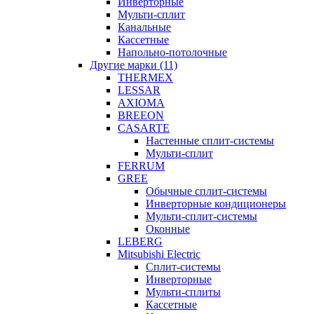
Инверторные
Мульти-сплит
Канальные
Кассетные
Напольно-потолочные
Другие марки (11)
THERMEX
LESSAR
AXIOMA
BREEON
CASARTE
Настенные сплит-системы
Мульти-сплит
FERRUM
GREE
Обычные сплит-системы
Инверторные кондиционеры
Мульти-сплит-системы
Оконные
LEBERG
Mitsubishi Electric
Cплит-системы
Инверторные
Мульти-сплиты
Кассетные