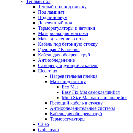
Теплый пол
Теплый пол под плитку
Под ламинат
Под линолеум
Деревянный пол
Терморегуляторы и датчики
Материалы для монтажа
Маты для теплого пола
Кабель под бетонную стяжку
Греющая ИК пленка
Кабель для обогрева труб
Антиобледенение
Саморегулирующийся кабель
Electrolux
Нагревательная пленка
Маты под плитку
Eco Mat
Easy Fix Mat самоклеящийся
Multi Size Mat растягивающийся
Греющий кабель в стяжку
Антиобледенительные системы
Кабель для обогрева труб
Терморегуляторы
Caleo
Gulfstream