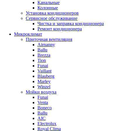
Канальные
Колонные
Установка кондиционеров
Сервисное обслуживание
Чистка и заправка кондиционера
Ремонт кондиционера
Микроклимат
Приточная вентиляция
Airnanny
Ballu
Brezza
Tion
Funai
Vaillant
Blauberg
Marley
Winzel
Мойки воздуха
Funai
Venta
Boneco
Ballu
AIC
Electrolux
Royal Clima