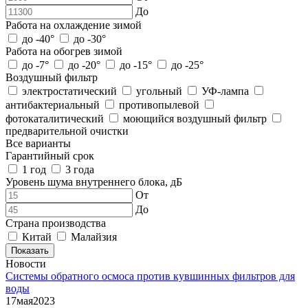
До
Работа на охлаждение зимой
до -40°
до -30°
Работа на обогрев зимой
до -7°
до -20°
до -15°
до -25°
Воздушный фильтр
электростатический
угольный
УФ-лампа
антибактериальный
противопылевой
фотокаталитический
моющийся воздушный фильтр
предварительной очистки
Все варианты
Гарантийный срок
1 год
3 года
Уровень шума внутреннего блока, дБ
От
До
Страна производства
Китай
Малайзия
Показать
Новости
Системы обратного осмоса против кувшинных фильтров для
воды
17
мая
2023