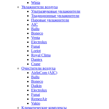
Winia
Увлажнители воздуха
Ультразвуковые увлажнители
Традиционные увлажнители
Паровые увлажнители
AIC
Ballu
Boneco
Venta
Electrolux
Funai
Loriot
Royal Clima
Dantex
Crane
Очистители воздуха
AirInCom (AIC)
Ballu
Boneco
Daikin
Electrolux
Funai
RemezAir
Vakio
Климатические комплексы