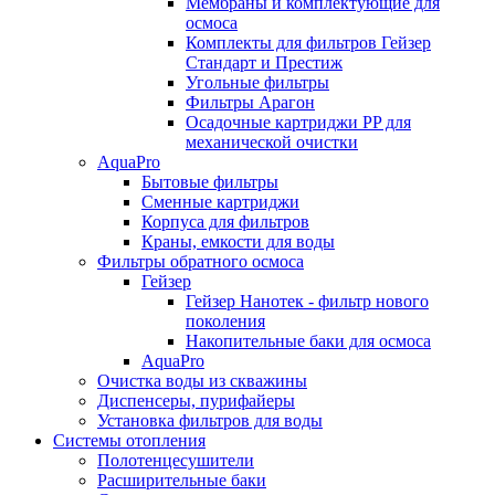
Мембраны и комплектующие для
осмоса
Комплекты для фильтров Гейзер
Стандарт и Престиж
Угольные фильтры
Фильтры Арагон
Осадочные картриджи PP для
механической очистки
AquaPro
Бытовые фильтры
Сменные картриджи
Корпуса для фильтров
Краны, емкости для воды
Фильтры обратного осмоса
Гейзер
Гейзер Нанотек - фильтр нового
поколения
Накопительные баки для осмоса
AquaPro
Очистка воды из скважины
Диспенсеры, пурифайеры
Установка фильтров для воды
Системы отопления
Полотенцесушители
Расширительные баки