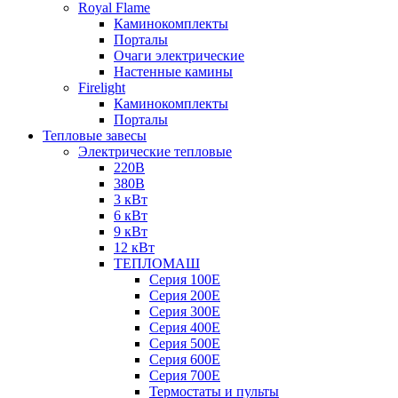
Royal Flame
Каминокомплекты
Порталы
Очаги электрические
Настенные камины
Firelight
Каминокомплекты
Порталы
Тепловые завесы
Электрические тепловые
220В
380В
3 кВт
6 кВт
9 кВт
12 кВт
ТЕПЛОМАШ
Серия 100E
Серия 200E
Серия 300E
Серия 400E
Серия 500E
Серия 600E
Серия 700E
Термостаты и пульты