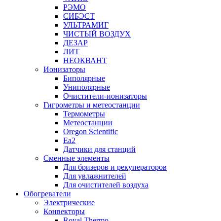
РЭМО
СИБЭСТ
УЛЬТРАМИГ
ЧИСТЫЙ ВОЗДУХ
ДЕЗАР
ЛИТ
НЕОКВАНТ
Ионизаторы
Биполярные
Униполярные
Очистители-ионизаторы
Гигрометры и метеостанции
Термометры
Метеостанции
Oregon Scientific
Ea2
Датчики для станций
Сменные элементы
Для бризеров и рекуператоров
Для увлажнителей
Для очистителей воздуха
Обогреватели
Электрические
Конвекторы
Royal Thermo