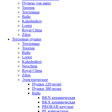
Пульты для завес
Тропик
Тепломаш
Ballu
Kalashnikov
Loriot
Royal Clima
Zilon
Тепловые пушки
Тепломаш
Тропик
Ballu
Loriot
Kalashnikov
Neoclima
Royal Clima
Zilon
Электрические
Пушки 220 вольт
Пушки 380 вольт
Ballu
BKN керамическая
BKX керамическая
PRORAB круглые
PE компактные