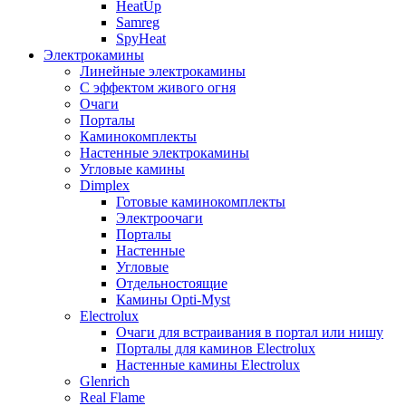
HeatUp
Samreg
SpyHeat
Электрокамины
Линейные электрокамины
С эффектом живого огня
Очаги
Порталы
Каминокомплекты
Настенные электрокамины
Угловые камины
Dimplex
Готовые каминокомплекты
Электроочаги
Порталы
Настенные
Угловые
Отдельностоящие
Камины Opti-Myst
Electrolux
Очаги для встраивания в портал или нишу
Порталы для каминов Electrolux
Настенные камины Electrolux
Glenrich
Rеal Flame