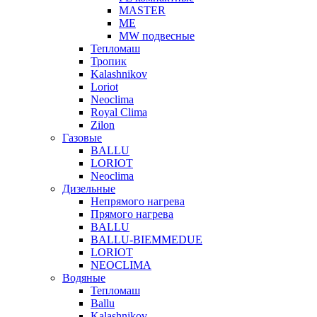
MASTER
МЕ
MW подвесные
Тепломаш
Тропик
Kalashnikov
Loriot
Neoclima
Royal Clima
Zilon
Газовые
BALLU
LORIOT
Neoclima
Дизельные
Непрямого нагрева
Прямого нагрева
BALLU
BALLU-BIEMMEDUE
LORIOT
NEOCLIMA
Водяные
Тепломаш
Ballu
Kalashnikov