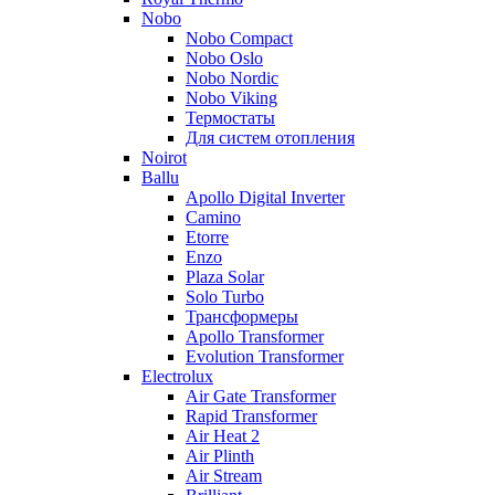
Nobo
Nobo Compact
Nobo Oslo
Nobo Nordic
Nobo Viking
Термостаты
Для систем отопления
Noirot
Ballu
Apollo Digital Inverter
Camino
Etorre
Enzo
Plaza Solar
Solo Turbo
Трансформеры
Apollo Transformer
Evolution Transformer
Electrolux
Air Gate Transformer
Rapid Transformer
Air Heat 2
Air Plinth
Air Stream