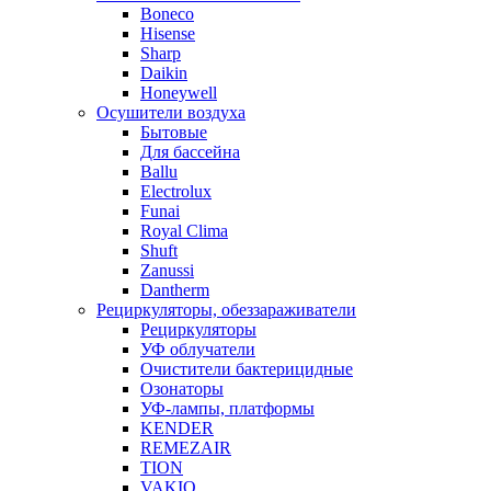
Boneco
Hisense
Sharp
Daikin
Honeywell
Осушители воздуха
Бытовые
Для бассейна
Ballu
Electrolux
Funai
Royal Clima
Shuft
Zanussi
Dantherm
Рециркуляторы, обеззараживатели
Рециркуляторы
УФ облучатели
Очистители бактерицидные
Озонаторы
УФ-лампы, платформы
KENDER
REMEZAIR
TION
VAKIO