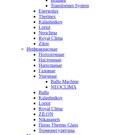
Brilliant
Transformer System
Energolux
Тhermex
Kalashnikov
Loriot
Neoclima
Royal Clima
Zilon
Инфракрасные
Потолочные
Настенные
Напольные
Газовые
Уличные
Ballu Machine
NEOCLIMA
Ballu
Kalashnikov
Loriot
Royal Clima
ZILON
Nikapanels
Пион Thermo Glass
Терморегуляторы