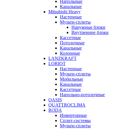
Напольные
Канальные
Mitsubishi Heavy
Настенные
Мульти-сплиты
Наружные блоки
Внутренние блоки
Кассетные
Потолочные
Канальные
Колонные
LANZKRAFT
LORIOT
Настенные
Мульти-сплиты
Мобильные
Канальные
Кассетные
Напольно-потолочные
OASIS
QUATTROCLIMA
RODA
Инверторные
Сплит-системы
Мульти-сплиты