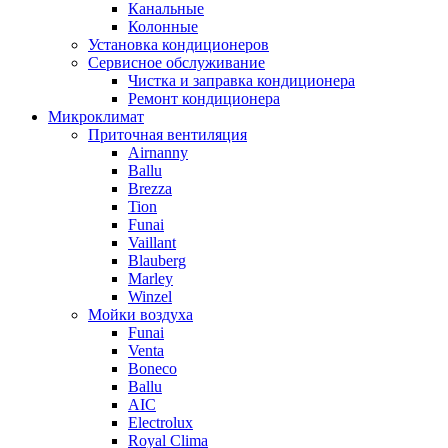
Канальные
Колонные
Установка кондиционеров
Сервисное обслуживание
Чистка и заправка кондиционера
Ремонт кондиционера
Микроклимат
Приточная вентиляция
Airnanny
Ballu
Brezza
Tion
Funai
Vaillant
Blauberg
Marley
Winzel
Мойки воздуха
Funai
Venta
Boneco
Ballu
AIC
Electrolux
Royal Clima