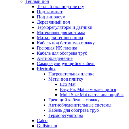
Теплый пол
Теплый пол под плитку
Под ламинат
Под линолеум
Деревянный пол
Терморегуляторы и датчики
Материалы для монтажа
Маты для теплого пола
Кабель под бетонную стяжку
Греющая ИК пленка
Кабель для обогрева труб
Антиобледенение
Саморегулирующийся кабель
Electrolux
Нагревательная пленка
Маты под плитку
Eco Mat
Easy Fix Mat самоклеящийся
Multi Size Mat растягивающийся
Греющий кабель в стяжку
Антиобледенительные системы
Кабель для обогрева труб
Терморегуляторы
Caleo
Gulfstream