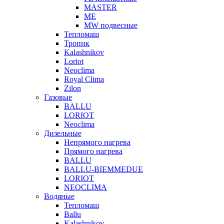
MASTER
МЕ
MW подвесные
Тепломаш
Тропик
Kalashnikov
Loriot
Neoclima
Royal Clima
Zilon
Газовые
BALLU
LORIOT
Neoclima
Дизельные
Непрямого нагрева
Прямого нагрева
BALLU
BALLU-BIEMMEDUE
LORIOT
NEOCLIMA
Водяные
Тепломаш
Ballu
Kalashnikov