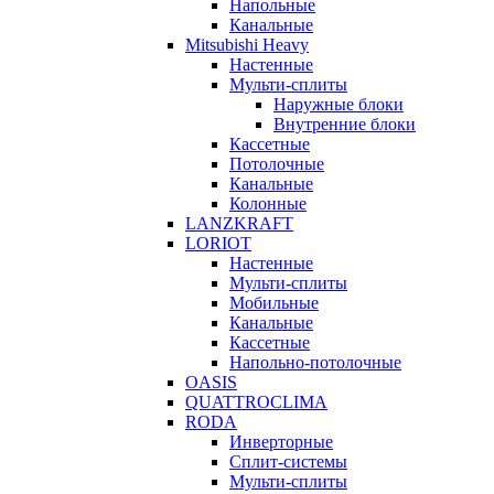
Напольные
Канальные
Mitsubishi Heavy
Настенные
Мульти-сплиты
Наружные блоки
Внутренние блоки
Кассетные
Потолочные
Канальные
Колонные
LANZKRAFT
LORIOT
Настенные
Мульти-сплиты
Мобильные
Канальные
Кассетные
Напольно-потолочные
OASIS
QUATTROCLIMA
RODA
Инверторные
Сплит-системы
Мульти-сплиты