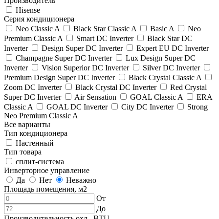
Производитель
Hisense
Серия кондиционера
Neo Classic A
Black Star Classic A
Basic A
Neo
Premium Classic A
Smart DC Inverter
Black Star DC
Inverter
Design Super DC Inverter
Expert EU DC Inverter
Champagne Super DC Inverter
Lux Design Super DC
Inverter
Vision Superior DC Inverter
Silver DC Inverter
Premium Design Super DC Inverter
Black Crystal Classic A
Zoom DC Inverter
Black Crystal DC Inverter
Red Crystal
Super DC Inverter
Air Sensation
GOAL Classic A
ERA
Classic A
GOAL DC Inverter
City DC Inverter
Strong
Neo Premium Classic A
Все варианты
Тип кондиционера
Настенный
Тип товара
сплит-система
Инверторное управление
Да
Нет
Неважно
Площадь помещения, м2
От
До
Производительность охл., BTU