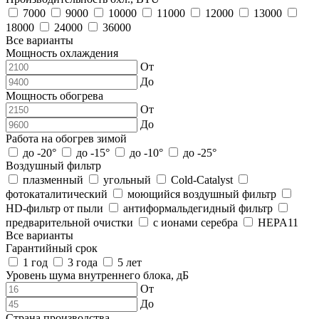
7000
9000
10000
11000
12000
13000
18000
24000
36000
Все варианты
Мощность охлаждения
От
До
Мощность обогрева
От
До
Работа на обогрев зимой
до -20°
до -15°
до -10°
до -25°
Воздушный фильтр
плазменный
угольный
Cold-Catalyst
фотокаталитический
моющийся воздушный фильтр
HD-фильтр от пыли
антиформальдегидный фильтр
предварительной очистки
с ионами серебра
HEPA11
Все варианты
Гарантийный срок
1 год
3 года
5 лет
Уровень шума внутреннего блока, дБ
От
До
Страна производства