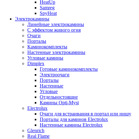
HeatUp
Samreg
SpyHeat
Электрокамины
Линейные электрокамины
С эффектом живого огня
Очаги
Порталы
Каминокомплекты
Настенные электрокамины
Угловые камины
Dimplex
Готовые каминокомплекты
Электроочаги
Порталы
Настенные
Угловые
Отдельностоящие
Камины Opti-Myst
Electrolux
Очаги для встраивания в портал или нишу
Порталы для каминов Electrolux
Настенные камины Electrolux
Glenrich
Rеal Flame