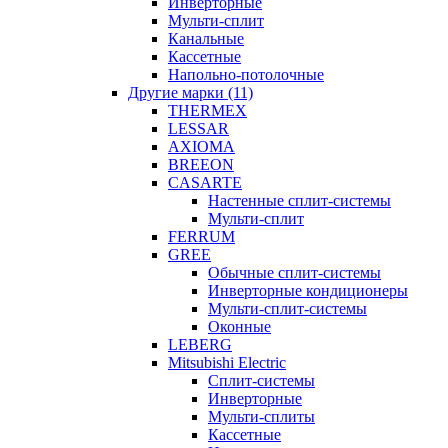
Инверторные
Мульти-сплит
Канальные
Кассетные
Напольно-потолочные
Другие марки (11)
THERMEX
LESSAR
AXIOMA
BREEON
CASARTE
Настенные сплит-системы
Мульти-сплит
FERRUM
GREE
Обычные сплит-системы
Инверторные кондиционеры
Мульти-сплит-системы
Оконные
LEBERG
Mitsubishi Electric
Cплит-системы
Инверторные
Мульти-сплиты
Кассетные