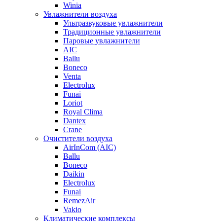
Winia
Увлажнители воздуха
Ультразвуковые увлажнители
Традиционные увлажнители
Паровые увлажнители
AIC
Ballu
Boneco
Venta
Electrolux
Funai
Loriot
Royal Clima
Dantex
Crane
Очистители воздуха
AirInCom (AIC)
Ballu
Boneco
Daikin
Electrolux
Funai
RemezAir
Vakio
Климатические комплексы