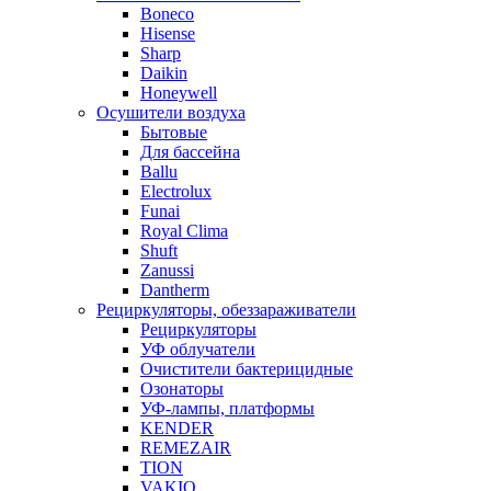
Boneco
Hisense
Sharp
Daikin
Honeywell
Осушители воздуха
Бытовые
Для бассейна
Ballu
Electrolux
Funai
Royal Clima
Shuft
Zanussi
Dantherm
Рециркуляторы, обеззараживатели
Рециркуляторы
УФ облучатели
Очистители бактерицидные
Озонаторы
УФ-лампы, платформы
KENDER
REMEZAIR
TION
VAKIO