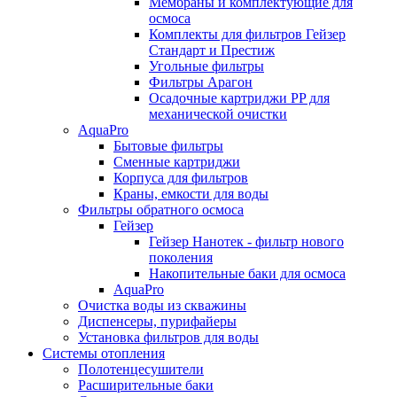
Мембраны и комплектующие для
осмоса
Комплекты для фильтров Гейзер
Стандарт и Престиж
Угольные фильтры
Фильтры Арагон
Осадочные картриджи PP для
механической очистки
AquaPro
Бытовые фильтры
Сменные картриджи
Корпуса для фильтров
Краны, емкости для воды
Фильтры обратного осмоса
Гейзер
Гейзер Нанотек - фильтр нового
поколения
Накопительные баки для осмоса
AquaPro
Очистка воды из скважины
Диспенсеры, пурифайеры
Установка фильтров для воды
Системы отопления
Полотенцесушители
Расширительные баки