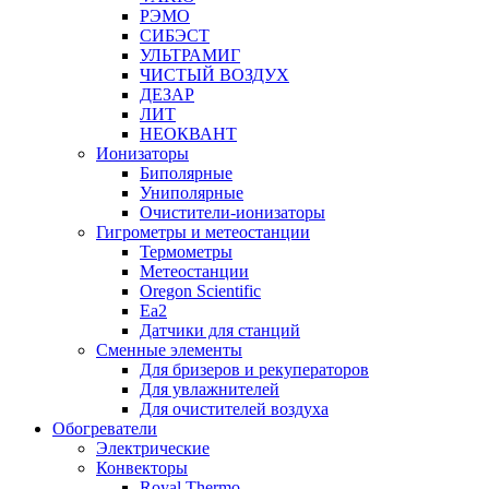
РЭМО
СИБЭСТ
УЛЬТРАМИГ
ЧИСТЫЙ ВОЗДУХ
ДЕЗАР
ЛИТ
НЕОКВАНТ
Ионизаторы
Биполярные
Униполярные
Очистители-ионизаторы
Гигрометры и метеостанции
Термометры
Метеостанции
Oregon Scientific
Ea2
Датчики для станций
Сменные элементы
Для бризеров и рекуператоров
Для увлажнителей
Для очистителей воздуха
Обогреватели
Электрические
Конвекторы
Royal Thermo