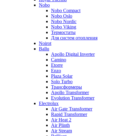
Nobo
Nobo Compact
Nobo Oslo
Nobo Nordic
Nobo Viking
Термостаты
Для систем отопления
Noirot
Ballu
Apollo Digital Inverter
Camino
Etorre
Enzo
Plaza Solar
Solo Turbo
Трансформеры
Apollo Transformer
Evolution Transformer
Electrolux
Air Gate Transformer
Rapid Transformer
Air Heat 2
Air Plinth
Air Stream