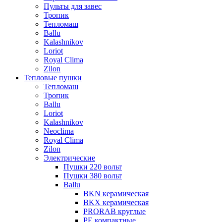
Пульты для завес
Тропик
Тепломаш
Ballu
Kalashnikov
Loriot
Royal Clima
Zilon
Тепловые пушки
Тепломаш
Тропик
Ballu
Loriot
Kalashnikov
Neoclima
Royal Clima
Zilon
Электрические
Пушки 220 вольт
Пушки 380 вольт
Ballu
BKN керамическая
BKX керамическая
PRORAB круглые
PE компактные