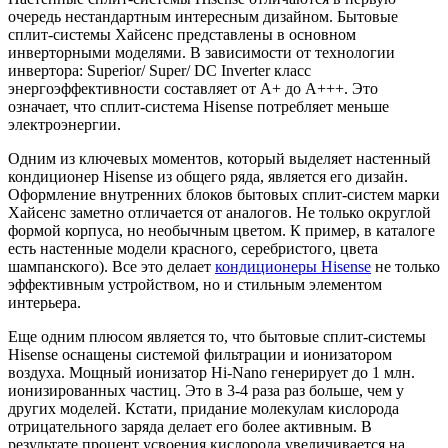
очередь нестандартным интересным дизайном. Бытовые
сплит-системы Хайсенс представлены в основном
инверторными моделями. В зависимости от технологии
инвертора: Superior/ Super/ DC Inverter класс
энергоэффективности составляет от А+ до А+++. Это
означает, что сплит-система Hisense потребляет меньше
электроэнергии.
Одним из ключевых моментов, который выделяет настенный
кондиционер Hisense из общего ряда, является его дизайн.
Оформление внутренних блоков бытовых сплит-систем марки
Хайсенс заметно отличается от аналогов. Не только округлой
формой корпуса, но необычным цветом. К пример, в каталоге
есть настенные модели красного, серебристого, цвета
шампанского). Все это делает
кондиционеры Hisense
не только
эффективным устройством, но и стильным элементом
интерьера.
Еще одним плюсом является то, что бытовые сплит-системы
Hisense оснащены системой фильтрации и ионизатором
воздуха. Мощный ионизатор Hi-Nano генерирует до 1 млн.
ионизированных частиц. Это в 3-4 раза раз больше, чем у
других моделей. Кстати, придание молекулам кислорода
отрицательного заряда делает его более активным. В
результате процент усвоения кислорода увеличивается на