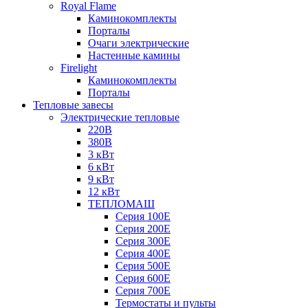
Royal Flame
Каминокомплекты
Порталы
Очаги электрические
Настенные камины
Firelight
Каминокомплекты
Порталы
Тепловые завесы
Электрические тепловые
220В
380В
3 кВт
6 кВт
9 кВт
12 кВт
ТЕПЛОМАШ
Серия 100E
Серия 200E
Серия 300E
Серия 400E
Серия 500E
Серия 600E
Серия 700E
Термостаты и пульты