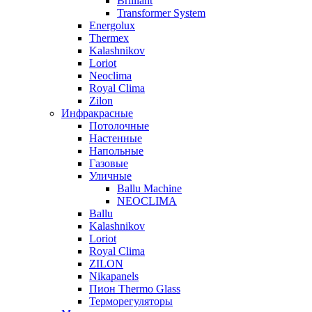
Brilliant
Transformer System
Energolux
Тhermex
Kalashnikov
Loriot
Neoclima
Royal Clima
Zilon
Инфракрасные
Потолочные
Настенные
Напольные
Газовые
Уличные
Ballu Machine
NEOCLIMA
Ballu
Kalashnikov
Loriot
Royal Clima
ZILON
Nikapanels
Пион Thermo Glass
Терморегуляторы