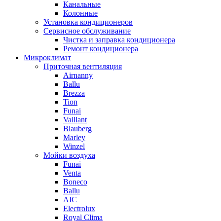
Канальные
Колонные
Установка кондиционеров
Сервисное обслуживание
Чистка и заправка кондиционера
Ремонт кондиционера
Микроклимат
Приточная вентиляция
Airnanny
Ballu
Brezza
Tion
Funai
Vaillant
Blauberg
Marley
Winzel
Мойки воздуха
Funai
Venta
Boneco
Ballu
AIC
Electrolux
Royal Clima