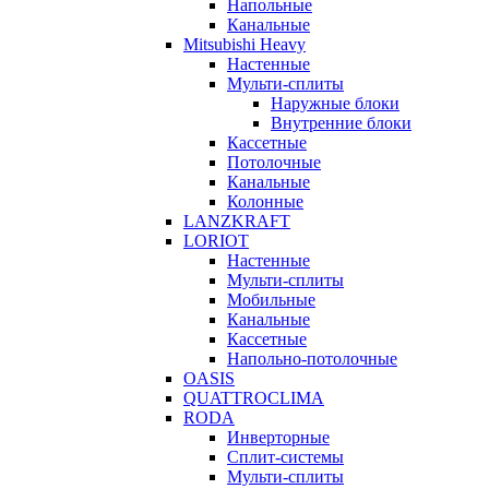
Напольные
Канальные
Mitsubishi Heavy
Настенные
Мульти-сплиты
Наружные блоки
Внутренние блоки
Кассетные
Потолочные
Канальные
Колонные
LANZKRAFT
LORIOT
Настенные
Мульти-сплиты
Мобильные
Канальные
Кассетные
Напольно-потолочные
OASIS
QUATTROCLIMA
RODA
Инверторные
Сплит-системы
Мульти-сплиты