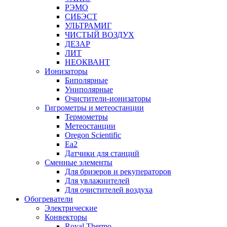
РЭМО
СИБЭСТ
УЛЬТРАМИГ
ЧИСТЫЙ ВОЗДУХ
ДЕЗАР
ЛИТ
НЕОКВАНТ
Ионизаторы
Биполярные
Униполярные
Очистители-ионизаторы
Гигрометры и метеостанции
Термометры
Метеостанции
Oregon Scientific
Ea2
Датчики для станций
Сменные элементы
Для бризеров и рекуператоров
Для увлажнителей
Для очистителей воздуха
Обогреватели
Электрические
Конвекторы
Royal Thermo