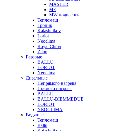
MASTER
МЕ
MW подвесные
Тепломаш
Тропик
Kalashnikov
Loriot
Neoclima
Royal Clima
Zilon
Газовые
BALLU
LORIOT
Neoclima
Дизельные
Непрямого нагрева
Прямого нагрева
BALLU
BALLU-BIEMMEDUE
LORIOT
NEOCLIMA
Водяные
Тепломаш
Ballu
Kalashnikov