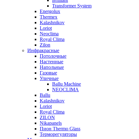
Brilliant
Transformer System
Energolux
Тhermex
Kalashnikov
Loriot
Neoclima
Royal Clima
Zilon
Инфракрасные
Потолочные
Настенные
Напольные
Газовые
Уличные
Ballu Machine
NEOCLIMA
Ballu
Kalashnikov
Loriot
Royal Clima
ZILON
Nikapanels
Пион Thermo Glass
Терморегуляторы