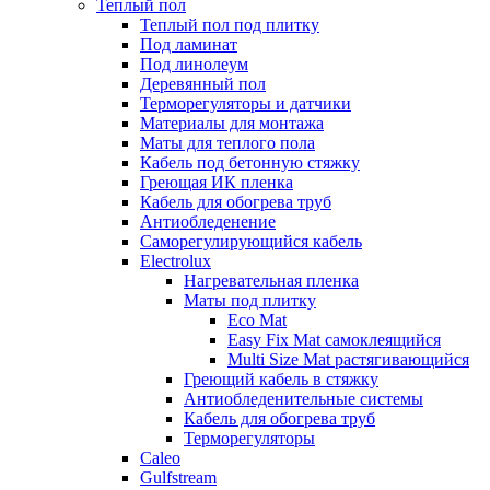
Теплый пол
Теплый пол под плитку
Под ламинат
Под линолеум
Деревянный пол
Терморегуляторы и датчики
Материалы для монтажа
Маты для теплого пола
Кабель под бетонную стяжку
Греющая ИК пленка
Кабель для обогрева труб
Антиобледенение
Саморегулирующийся кабель
Electrolux
Нагревательная пленка
Маты под плитку
Eco Mat
Easy Fix Mat самоклеящийся
Multi Size Mat растягивающийся
Греющий кабель в стяжку
Антиобледенительные системы
Кабель для обогрева труб
Терморегуляторы
Caleo
Gulfstream