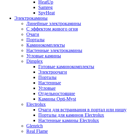
HeatUp
Samreg
SpyHeat
Электрокамины
Линейные электрокамины
С эффектом живого огня
Очаги
Порталы
Каминокомплекты
Настенные электрокамины
Угловые камины
Dimplex
Готовые каминокомплекты
Электроочаги
Порталы
Настенные
Угловые
Отдельностоящие
Камины Opti-Myst
Electrolux
Очаги для встраивания в портал или нишу
Порталы для каминов Electrolux
Настенные камины Electrolux
Glenrich
Rеal Flame