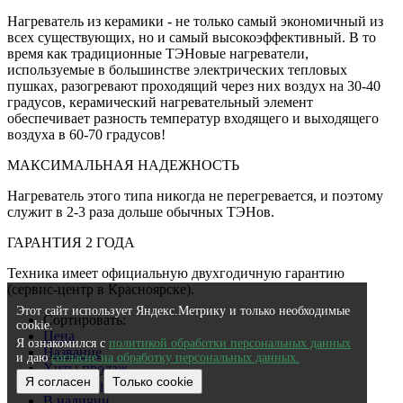
Нагреватель из керамики - не только самый экономичный из
всех существующих, но и самый высокоэффективный. В то
время как традиционные ТЭНовые нагреватели,
используемые в большинстве электрических тепловых
пушках, разогревают проходящий через них воздух на 30-40
градусов, керамический нагревательный элемент
обеспечивает разность температур входящего и выходящего
воздуха в 60-70 градусов!
МАКСИМАЛЬНАЯ НАДЕЖНОСТЬ
Нагреватель этого типа никогда не перегревается, и поэтому
служит в 2-3 раза дольше обычных ТЭНов.
ГАРАНТИЯ 2 ГОДА
Техника имеет официальную двухгодичную гарантию
(сервис-центр в Красноярске).
Этот сайт использует Яндекс.Метрику и только необходимые
Сортировать:
cookie.
Цена
Я ознакомился с
политикой обработки персональных данных
Название
и даю
согласие на обработку персональных данных.
Хиты продаж
Я согласен
Только cookie
Дата добавления
В наличии