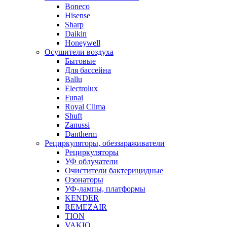
Boneco
Hisense
Sharp
Daikin
Honeywell
Осушители воздуха
Бытовые
Для бассейна
Ballu
Electrolux
Funai
Royal Clima
Shuft
Zanussi
Dantherm
Рециркуляторы, обеззараживатели
Рециркуляторы
УФ облучатели
Очистители бактерицидные
Озонаторы
УФ-лампы, платформы
KENDER
REMEZAIR
TION
VAKIO