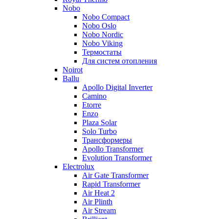
Nobo
Nobo Compact
Nobo Oslo
Nobo Nordic
Nobo Viking
Термостаты
Для систем отопления
Noirot
Ballu
Apollo Digital Inverter
Camino
Etorre
Enzo
Plaza Solar
Solo Turbo
Трансформеры
Apollo Transformer
Evolution Transformer
Electrolux
Air Gate Transformer
Rapid Transformer
Air Heat 2
Air Plinth
Air Stream