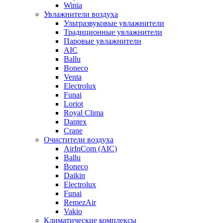
Winia
Увлажнители воздуха
Ультразвуковые увлажнители
Традиционные увлажнители
Паровые увлажнители
AIC
Ballu
Boneco
Venta
Electrolux
Funai
Loriot
Royal Clima
Dantex
Crane
Очистители воздуха
AirInCom (AIC)
Ballu
Boneco
Daikin
Electrolux
Funai
RemezAir
Vakio
Климатические комплексы