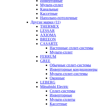
Инверторные
Мульти-сплит
Канальные
Кассетные
Напольно-потолочные
Другие марки (11)
THERMEX
LESSAR
AXIOMA
BREEON
CASARTE
Настенные сплит-системы
Мульти-сплит
FERRUM
GREE
Обычные сплит-системы
Инверторные кондиционеры
Мульти-сплит-системы
Оконные
LEBERG
Mitsubishi Electric
Cплит-системы
Инверторные
Мульти-сплиты
Кассетные