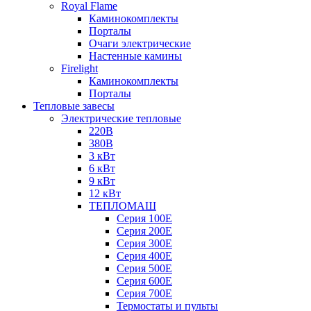
Royal Flame
Каминокомплекты
Порталы
Очаги электрические
Настенные камины
Firelight
Каминокомплекты
Порталы
Тепловые завесы
Электрические тепловые
220В
380В
3 кВт
6 кВт
9 кВт
12 кВт
ТЕПЛОМАШ
Серия 100E
Серия 200E
Серия 300E
Серия 400E
Серия 500E
Серия 600E
Серия 700E
Термостаты и пульты