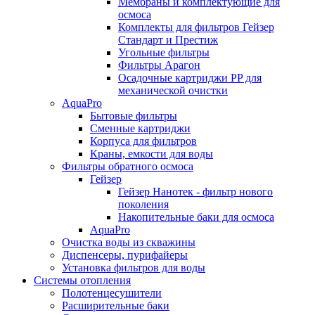
Мембраны и комплектующие для
осмоса
Комплекты для фильтров Гейзер
Стандарт и Престиж
Угольные фильтры
Фильтры Арагон
Осадочные картриджи PP для
механической очистки
AquaPro
Бытовые фильтры
Сменные картриджи
Корпуса для фильтров
Краны, емкости для воды
Фильтры обратного осмоса
Гейзер
Гейзер Нанотек - фильтр нового
поколения
Накопительные баки для осмоса
AquaPro
Очистка воды из скважины
Диспенсеры, пурифайеры
Установка фильтров для воды
Системы отопления
Полотенцесушители
Расширительные баки