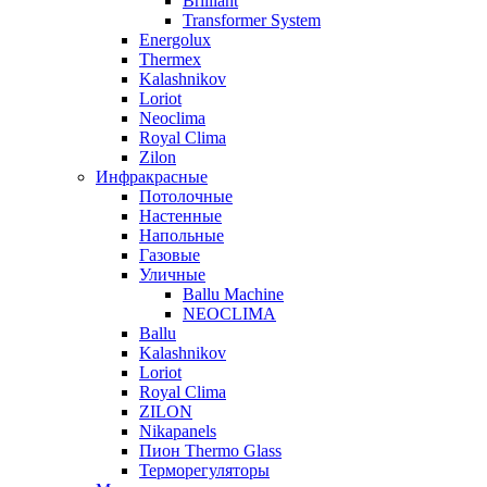
Brilliant
Transformer System
Energolux
Тhermex
Kalashnikov
Loriot
Neoclima
Royal Clima
Zilon
Инфракрасные
Потолочные
Настенные
Напольные
Газовые
Уличные
Ballu Machine
NEOCLIMA
Ballu
Kalashnikov
Loriot
Royal Clima
ZILON
Nikapanels
Пион Thermo Glass
Терморегуляторы