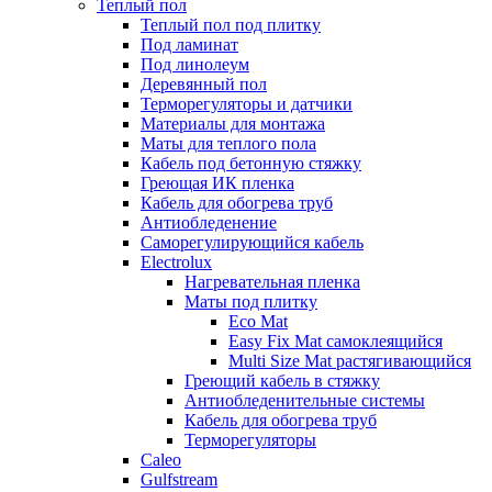
Теплый пол
Теплый пол под плитку
Под ламинат
Под линолеум
Деревянный пол
Терморегуляторы и датчики
Материалы для монтажа
Маты для теплого пола
Кабель под бетонную стяжку
Греющая ИК пленка
Кабель для обогрева труб
Антиобледенение
Саморегулирующийся кабель
Electrolux
Нагревательная пленка
Маты под плитку
Eco Mat
Easy Fix Mat самоклеящийся
Multi Size Mat растягивающийся
Греющий кабель в стяжку
Антиобледенительные системы
Кабель для обогрева труб
Терморегуляторы
Caleo
Gulfstream