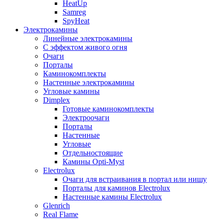
HeatUp
Samreg
SpyHeat
Электрокамины
Линейные электрокамины
С эффектом живого огня
Очаги
Порталы
Каминокомплекты
Настенные электрокамины
Угловые камины
Dimplex
Готовые каминокомплекты
Электроочаги
Порталы
Настенные
Угловые
Отдельностоящие
Камины Opti-Myst
Electrolux
Очаги для встраивания в портал или нишу
Порталы для каминов Electrolux
Настенные камины Electrolux
Glenrich
Rеal Flame