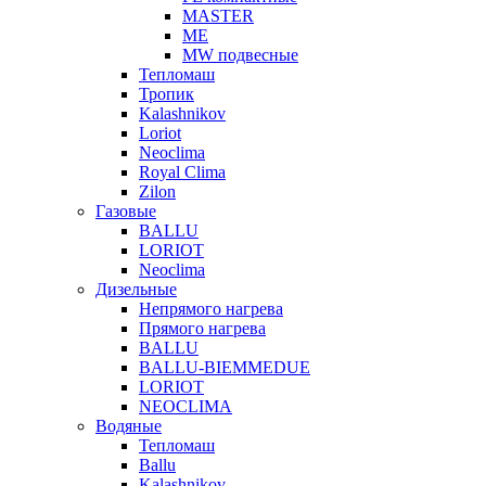
MASTER
МЕ
MW подвесные
Тепломаш
Тропик
Kalashnikov
Loriot
Neoclima
Royal Clima
Zilon
Газовые
BALLU
LORIOT
Neoclima
Дизельные
Непрямого нагрева
Прямого нагрева
BALLU
BALLU-BIEMMEDUE
LORIOT
NEOCLIMA
Водяные
Тепломаш
Ballu
Kalashnikov