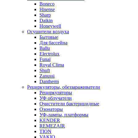
Boneco
Hisense
Sharp
Daikin
Honeywell
Осушители воздуха
Бытовые
Для бассейна
Ballu
Electrolux
Funai
Royal Clima
Shuft
Zanussi
Dantherm
Рециркуляторы, обеззараживатели
Рециркуляторы
УФ облучатели
Очистители бактерицидные
Озонаторы
УФ-лампы, платформы
KENDER
REMEZAIR
TION
VAKIO