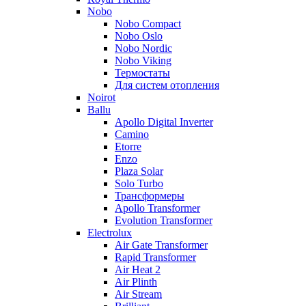
Nobo
Nobo Compact
Nobo Oslo
Nobo Nordic
Nobo Viking
Термостаты
Для систем отопления
Noirot
Ballu
Apollo Digital Inverter
Camino
Etorre
Enzo
Plaza Solar
Solo Turbo
Трансформеры
Apollo Transformer
Evolution Transformer
Electrolux
Air Gate Transformer
Rapid Transformer
Air Heat 2
Air Plinth
Air Stream