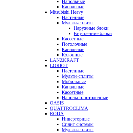
Напольные
Канальные
Mitsubishi Heavy
Настенные
Мульти-сплиты
Наружные блоки
Внутренние блоки
Кассетные
Потолочные
Канальные
Колонные
LANZKRAFT
LORIOT
Настенные
Мульти-сплиты
Мобильные
Канальные
Кассетные
Напольно-потолочные
OASIS
QUATTROCLIMA
RODA
Инверторные
Сплит-системы
Мульти-сплиты