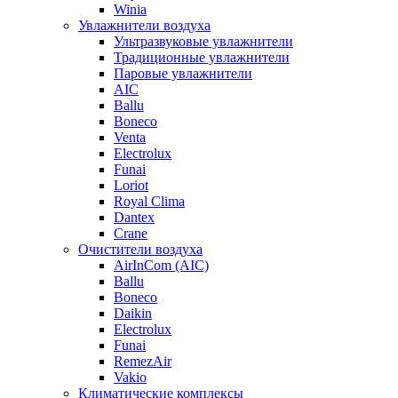
Winia
Увлажнители воздуха
Ультразвуковые увлажнители
Традиционные увлажнители
Паровые увлажнители
AIC
Ballu
Boneco
Venta
Electrolux
Funai
Loriot
Royal Clima
Dantex
Crane
Очистители воздуха
AirInCom (AIC)
Ballu
Boneco
Daikin
Electrolux
Funai
RemezAir
Vakio
Климатические комплексы