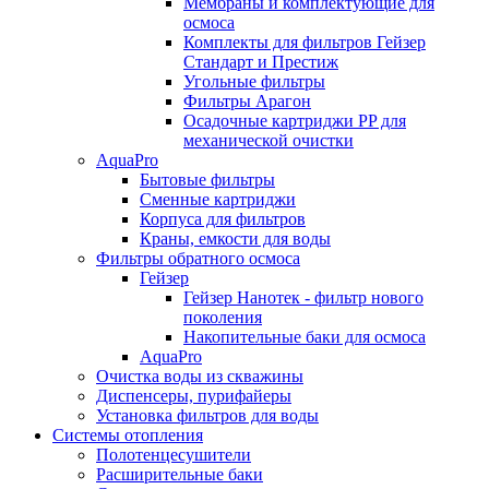
Мембраны и комплектующие для
осмоса
Комплекты для фильтров Гейзер
Стандарт и Престиж
Угольные фильтры
Фильтры Арагон
Осадочные картриджи PP для
механической очистки
AquaPro
Бытовые фильтры
Сменные картриджи
Корпуса для фильтров
Краны, емкости для воды
Фильтры обратного осмоса
Гейзер
Гейзер Нанотек - фильтр нового
поколения
Накопительные баки для осмоса
AquaPro
Очистка воды из скважины
Диспенсеры, пурифайеры
Установка фильтров для воды
Системы отопления
Полотенцесушители
Расширительные баки