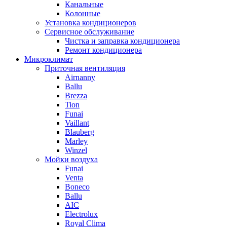
Канальные
Колонные
Установка кондиционеров
Сервисное обслуживание
Чистка и заправка кондиционера
Ремонт кондиционера
Микроклимат
Приточная вентиляция
Airnanny
Ballu
Brezza
Tion
Funai
Vaillant
Blauberg
Marley
Winzel
Мойки воздуха
Funai
Venta
Boneco
Ballu
AIC
Electrolux
Royal Clima