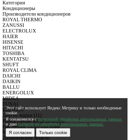
Категории
Кондиционеры
Производители кондиционеров
ROYAL THERMO
ZANUSSI
ELECTROLUX
HAIER
HISENSE
HITACHI
TOSHIBA
KENTATSU
SHUFT
ROYAL CLIMA
DAICHI
DAIKIN
BALLU
ENERGOLUX
MIDEA
FUNAI
Этот сайт использует Яндекс.Метрику и только необходимые
БИРЮСА
cookie.
Другие марки (11)
Я ознакомился с
политикой обработки персональных данных
Инверторные кондиционеры
и даю
согласие на обработку персональных данных.
Настенные сплит-системы
Мобильные кондиционеры
Я согласен
Только cookie
Дизайнерские модели