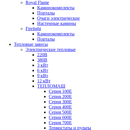
Royal Flame
Каминокомплекты
Порталы
Очаги электрические
Настенные камины
Firelight
Каминокомплекты
Порталы
Тепловые завесы
Электрические тепловые
220В
380В
3 кВт
6 кВт
9 кВт
12 кВт
ТЕПЛОМАШ
Серия 100E
Серия 200E
Серия 300E
Серия 400E
Серия 500E
Серия 600E
Серия 700E
Термостаты и пульты