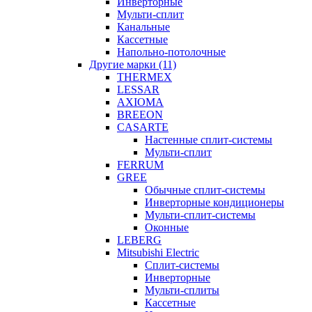
Инверторные
Мульти-сплит
Канальные
Кассетные
Напольно-потолочные
Другие марки (11)
THERMEX
LESSAR
AXIOMA
BREEON
CASARTE
Настенные сплит-системы
Мульти-сплит
FERRUM
GREE
Обычные сплит-системы
Инверторные кондиционеры
Мульти-сплит-системы
Оконные
LEBERG
Mitsubishi Electric
Cплит-системы
Инверторные
Мульти-сплиты
Кассетные