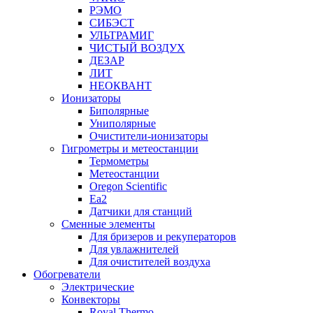
РЭМО
СИБЭСТ
УЛЬТРАМИГ
ЧИСТЫЙ ВОЗДУХ
ДЕЗАР
ЛИТ
НЕОКВАНТ
Ионизаторы
Биполярные
Униполярные
Очистители-ионизаторы
Гигрометры и метеостанции
Термометры
Метеостанции
Oregon Scientific
Ea2
Датчики для станций
Сменные элементы
Для бризеров и рекуператоров
Для увлажнителей
Для очистителей воздуха
Обогреватели
Электрические
Конвекторы
Royal Thermo