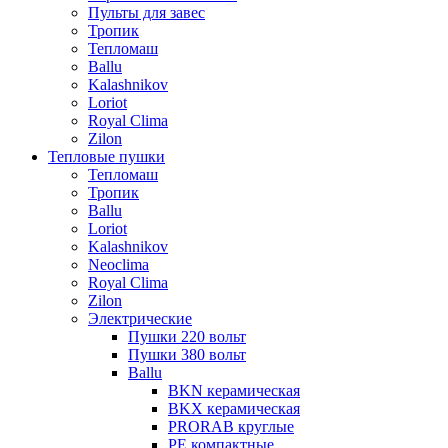
Пульты для завес
Тропик
Тепломаш
Ballu
Kalashnikov
Loriot
Royal Clima
Zilon
Тепловые пушки
Тепломаш
Тропик
Ballu
Loriot
Kalashnikov
Neoclima
Royal Clima
Zilon
Электрические
Пушки 220 вольт
Пушки 380 вольт
Ballu
BKN керамическая
BKX керамическая
PRORAB круглые
PE компактные