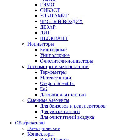
РЭМО
СИБЭСТ
УЛЬТРАМИГ
ЧИСТЫЙ ВОЗДУХ
ДЕЗАР
ЛИТ
НЕОКВАНТ
Ионизаторы
Биполярные
Униполярные
Очистители-ионизаторы
Гигрометры и метеостанции
Термометры
Метеостанции
Oregon Scientific
Ea2
Датчики для станций
Сменные элементы
Для бризеров и рекуператоров
Для увлажнителей
Для очистителей воздуха
Обогреватели
Электрические
Конвекторы
Royal Thermo