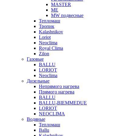
MASTER
МЕ
MW подвесные
Тепломаш
Тропик
Kalashnikov
Loriot
Neoclima
Royal Clima
Zilon
Газовые
BALLU
LORIOT
Neoclima
Дизельные
Непрямого нагрева
Прямого нагрева
BALLU
BALLU-BIEMMEDUE
LORIOT
NEOCLIMA
Водяные
Тепломаш
Ballu
Kalashnikov