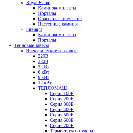
Royal Flame
Каминокомплекты
Порталы
Очаги электрические
Настенные камины
Firelight
Каминокомплекты
Порталы
Тепловые завесы
Электрические тепловые
220В
380В
3 кВт
6 кВт
9 кВт
12 кВт
ТЕПЛОМАШ
Серия 100E
Серия 200E
Серия 300E
Серия 400E
Серия 500E
Серия 600E
Серия 700E
Термостаты и пульты