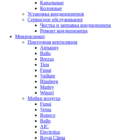
Канальные
Колонные
Установка кондиционеров
Сервисное обслуживание
Чистка и заправка кондиционера
Ремонт кондиционера
Микроклимат
Приточная вентиляция
Airnanny
Ballu
Brezza
Tion
Funai
Vaillant
Blauberg
Marley
Winzel
Мойки воздуха
Funai
Venta
Boneco
Ballu
AIC
Electrolux
Royal Clima