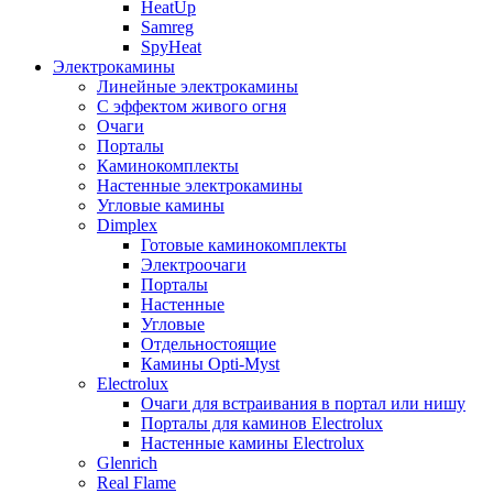
HeatUp
Samreg
SpyHeat
Электрокамины
Линейные электрокамины
С эффектом живого огня
Очаги
Порталы
Каминокомплекты
Настенные электрокамины
Угловые камины
Dimplex
Готовые каминокомплекты
Электроочаги
Порталы
Настенные
Угловые
Отдельностоящие
Камины Opti-Myst
Electrolux
Очаги для встраивания в портал или нишу
Порталы для каминов Electrolux
Настенные камины Electrolux
Glenrich
Rеal Flame