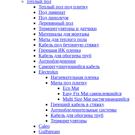
Теплый пол
Теплый пол под плитку
Под ламинат
Под линолеум
Деревянный пол
Терморегуляторы и датчики
Материалы для монтажа
Маты для теплого пола
Кабель под бетонную стяжку
Греющая ИК пленка
Кабель для обогрева труб
Антиобледенение
Саморегулирующийся кабель
Electrolux
Нагревательная пленка
Маты под плитку
Eco Mat
Easy Fix Mat самоклеящийся
Multi Size Mat растягивающийся
Греющий кабель в стяжку
Антиобледенительные системы
Кабель для обогрева труб
Терморегуляторы
Caleo
Gulfstream