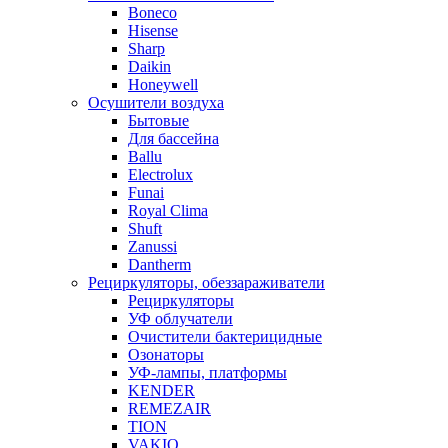
Boneco
Hisense
Sharp
Daikin
Honeywell
Осушители воздуха
Бытовые
Для бассейна
Ballu
Electrolux
Funai
Royal Clima
Shuft
Zanussi
Dantherm
Рециркуляторы, обеззараживатели
Рециркуляторы
УФ облучатели
Очистители бактерицидные
Озонаторы
УФ-лампы, платформы
KENDER
REMEZAIR
TION
VAKIO