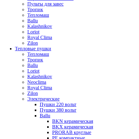
Пульты для завес
Тропик
Тепломаш
Ballu
Kalashnikov
Loriot
Royal Clima
Zilon
Тепловые пушки
Тепломаш
Тропик
Ballu
Loriot
Kalashnikov
Neoclima
Royal Clima
Zilon
Электрические
Пушки 220 вольт
Пушки 380 вольт
Ballu
BKN керамическая
BKX керамическая
PRORAB круглые
PE компактные