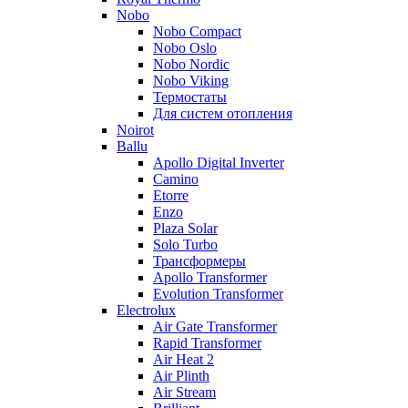
Nobo
Nobo Compact
Nobo Oslo
Nobo Nordic
Nobo Viking
Термостаты
Для систем отопления
Noirot
Ballu
Apollo Digital Inverter
Camino
Etorre
Enzo
Plaza Solar
Solo Turbo
Трансформеры
Apollo Transformer
Evolution Transformer
Electrolux
Air Gate Transformer
Rapid Transformer
Air Heat 2
Air Plinth
Air Stream