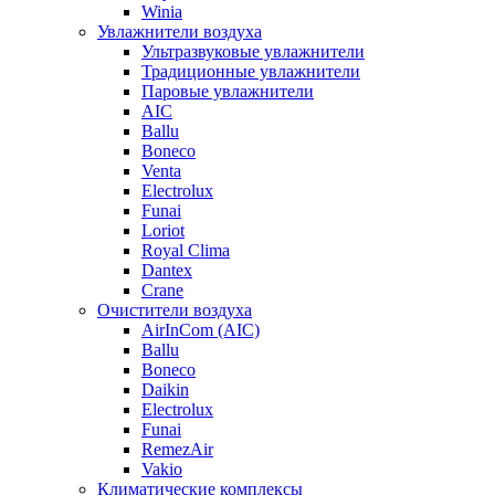
Winia
Увлажнители воздуха
Ультразвуковые увлажнители
Традиционные увлажнители
Паровые увлажнители
AIC
Ballu
Boneco
Venta
Electrolux
Funai
Loriot
Royal Clima
Dantex
Crane
Очистители воздуха
AirInCom (AIC)
Ballu
Boneco
Daikin
Electrolux
Funai
RemezAir
Vakio
Климатические комплексы