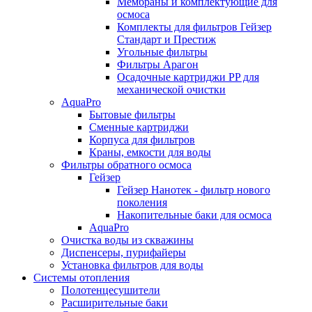
Мембраны и комплектующие для
осмоса
Комплекты для фильтров Гейзер
Стандарт и Престиж
Угольные фильтры
Фильтры Арагон
Осадочные картриджи PP для
механической очистки
AquaPro
Бытовые фильтры
Сменные картриджи
Корпуса для фильтров
Краны, емкости для воды
Фильтры обратного осмоса
Гейзер
Гейзер Нанотек - фильтр нового
поколения
Накопительные баки для осмоса
AquaPro
Очистка воды из скважины
Диспенсеры, пурифайеры
Установка фильтров для воды
Системы отопления
Полотенцесушители
Расширительные баки