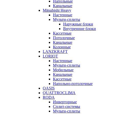
Напольные
Канальные
Mitsubishi Heavy
Настенные
Мульти-сплиты
Наружные блоки
Внутренние блоки
Кассетные
Потолочные
Канальные
Колонные
LANZKRAFT
LORIOT
Настенные
Мульти-сплиты
Мобильные
Канальные
Кассетные
Напольно-потолочные
OASIS
QUATTROCLIMA
RODA
Инверторные
Сплит-системы
Мульти-сплиты