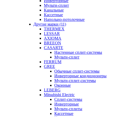
Инверторные
Мульти-сплит
Канальные
Кассетные
Напольно-потолочные
Другие марки (11)
THERMEX
LESSAR
AXIOMA
BREEON
CASARTE
Настенные сплит-системы
Мульти-сплит
FERRUM
GREE
Обычные сплит-системы
Инверторные кондиционеры
Мульти-сплит-системы
Оконные
LEBERG
Mitsubishi Electric
Cплит-системы
Инверторные
Мульти-сплиты
Кассетные