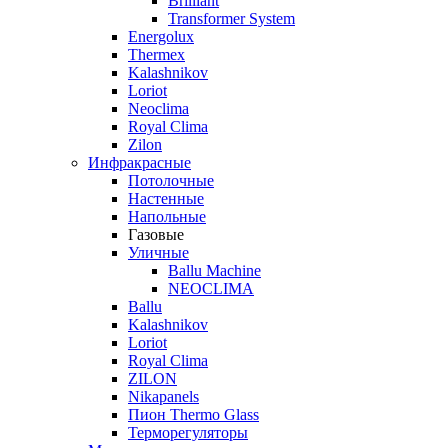
Brilliant
Transformer System
Energolux
Тhermex
Kalashnikov
Loriot
Neoclima
Royal Clima
Zilon
Инфракрасные
Потолочные
Настенные
Напольные
Газовые
Уличные
Ballu Machine
NEOCLIMA
Ballu
Kalashnikov
Loriot
Royal Clima
ZILON
Nikapanels
Пион Thermo Glass
Терморегуляторы