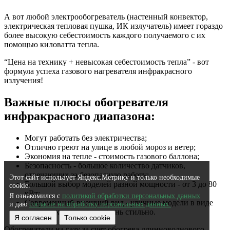
А вот любой электрообогреватель (настенный конвектор,
электрическая тепловая пушка, ИК излучатель) имеет гораздо
более высокую себестоимость каждого получаемого с их
помощью киловатта тепла.
“Цена на технику + невысокая себестоимость тепла” - вот
формула успеха газового нагревателя инфракрасного
излучения!
Важные плюсы обогревателя
инфракрасного диапазона:
Могут работать без электричества;
Отлично греют на улице в любой мороз и ветер;
Экономия на тепле - стоимость газового баллона;
Безопасность - большое количество датчиков,
отвечающих за безопасную работу;
Этот сайт использует Яндекс.Метрику и только необходимые
Большой выбор моделей разной мощности - от 3 до 80
cookie.
кВт;
Я ознакомился с
политикой обработки персональных данных
Современный внешний вид - уличные модели в виде
и даю
согласие на обработку персональных данных.
пирамидки смотрятся очень стильно.
Я согласен
Только cookie
Обогреватели на газу за счет обогрева длинноволнового