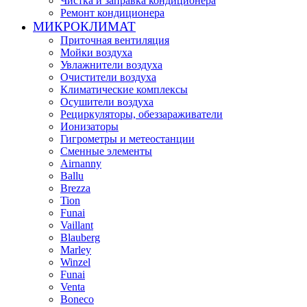
Чистка и заправка кондиционера
Ремонт кондиционера
МИКРОКЛИМАТ
Приточная вентиляция
Мойки воздуха
Увлажнители воздуха
Очистители воздуха
Климатические комплексы
Осушители воздуха
Рециркуляторы, обеззараживатели
Ионизаторы
Гигрометры и метеостанции
Сменные элементы
Airnanny
Ballu
Brezza
Tion
Funai
Vaillant
Blauberg
Marley
Winzel
Funai
Venta
Boneco