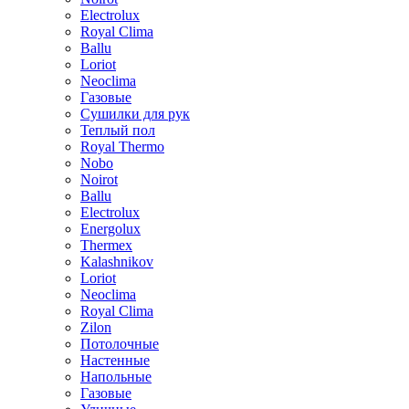
Electrolux
Royal Clima
Ballu
Loriot
Neoclima
Газовые
Сушилки для рук
Теплый пол
Royal Thermo
Nobo
Noirot
Ballu
Electrolux
Energolux
Тhermex
Kalashnikov
Loriot
Neoclima
Royal Clima
Zilon
Потолочные
Настенные
Напольные
Газовые