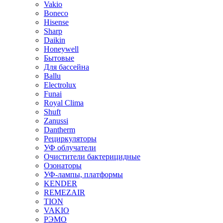
Vakio
Boneco
Hisense
Sharp
Daikin
Honeywell
Бытовые
Для бассейна
Ballu
Electrolux
Funai
Royal Clima
Shuft
Zanussi
Dantherm
Рециркуляторы
УФ облучатели
Очистители бактерицидные
Озонаторы
УФ-лампы, платформы
KENDER
REMEZAIR
TION
VAKIO
РЭМО