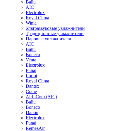
Ballu
AIC
Electrolux
Royal Clima
Winia
Ультразвуковые увлажнители
Традиционные увлажнители
Паровые увлажнители
AIC
Ballu
Boneco
Venta
Electrolux
Funai
Loriot
Royal Clima
Dantex
Crane
AirInCom (AIC)
Ballu
Boneco
Daikin
Electrolux
Funai
RemezAir