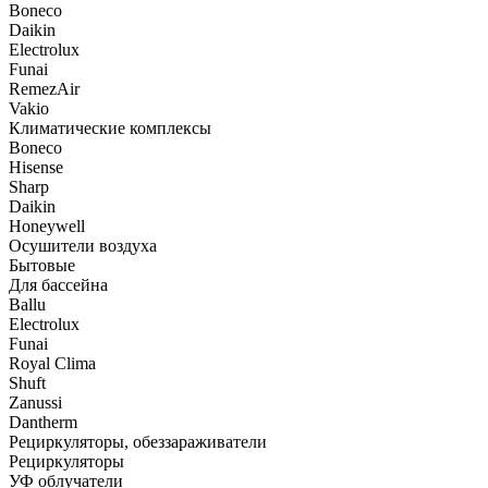
Boneco
Daikin
Electrolux
Funai
RemezAir
Vakio
Климатические комплексы
Boneco
Hisense
Sharp
Daikin
Honeywell
Осушители воздуха
Бытовые
Для бассейна
Ballu
Electrolux
Funai
Royal Clima
Shuft
Zanussi
Dantherm
Рециркуляторы, обеззараживатели
Рециркуляторы
УФ облучатели