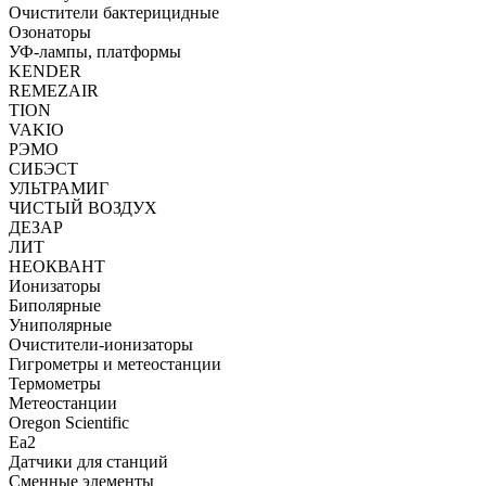
Очистители бактерицидные
Озонаторы
УФ-лампы, платформы
KENDER
REMEZAIR
TION
VAKIO
РЭМО
СИБЭСТ
УЛЬТРАМИГ
ЧИСТЫЙ ВОЗДУХ
ДЕЗАР
ЛИТ
НЕОКВАНТ
Ионизаторы
Биполярные
Униполярные
Очистители-ионизаторы
Гигрометры и метеостанции
Термометры
Метеостанции
Oregon Scientific
Ea2
Датчики для станций
Сменные элементы