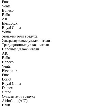
Funai
Venta
Boneco
Ballu
AIC
Electrolux
Royal Clima
Winia
Увлажнители воздуха
Ультразвуковые увлажнители
Традиционные увлажнители
Паровые увлажнители
AIC
Ballu
Boneco
Venta
Electrolux
Funai
Loriot
Royal Clima
Dantex
Crane
Очистители воздуха
AirInCom (AIC)
Ballu