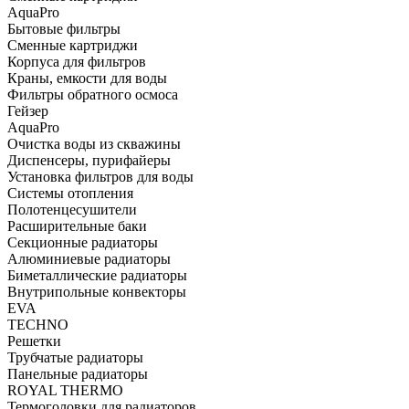
AquaPro
Бытовые фильтры
Сменные картриджи
Корпуса для фильтров
Краны, емкости для воды
Фильтры обратного осмоса
Гейзер
AquaPro
Очистка воды из скважины
Диспенсеры, пурифайеры
Установка фильтров для воды
Системы отопления
Полотенцесушители
Расширительные баки
Секционные радиаторы
Алюминиевые радиаторы
Биметаллические радиаторы
Внутрипольные конвекторы
EVA
TECHNO
Решетки
Трубчатые радиаторы
Панельные радиаторы
ROYAL THERMO
Термоголовки для радиаторов