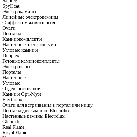
Samreg
SpyHeat
Электрокамины
Линейные электрокамины
С эффектом живого огня
Очаги
Порталы
Каминокомплекты
Настенные электрокамины
Угловые камины
Dimplex
Готовые каминокомплекты
Электроочаги
Порталы
Настенные
Угловые
Отдельностоящие
Камины Opti-Myst
Electrolux
Очаги для встраивания в портал или нишу
Порталы для каминов Electrolux
Настенные камины Electrolux
Glenrich
Rеal Flame
Royal Flame