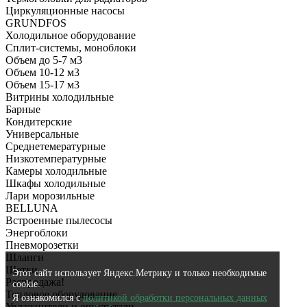
Циркуляционные насосы
GRUNDFOS
Холодильное оборудование
Сплит-системы, моноблоки
Объем до 5-7 м3
Объем 10-12 м3
Объем 15-17 м3
Витрины холодильные
Барные
Кондитерские
Универсальные
Среднетемературные
Низкотемпературные
Камеры холодильные
Шкафы холодильные
Лари морозильные
BELLUNA
Встроенные пылесосы
Энергоблоки
Пневморозетки
Шланги
Щетки
Этот сайт использует Яндекс.Метрику и только необходимые
Распродажа!
cookie.
Тепловое оборудование
Я ознакомился с
политикой обработки персональных данных
Увлажнители и очистители