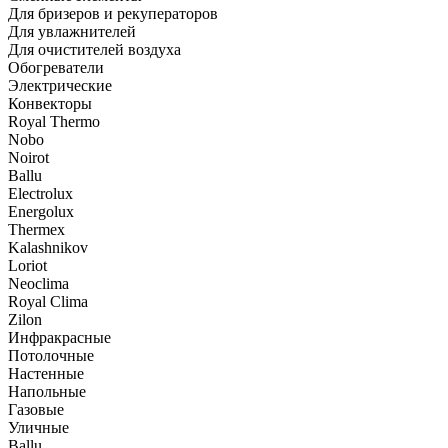
Для бризеров и рекуператоров
Для увлажнителей
Для очистителей воздуха
Обогреватели
Электрические
Конвекторы
Royal Thermo
Nobo
Noirot
Ballu
Electrolux
Energolux
Тhermex
Kalashnikov
Loriot
Neoclima
Royal Clima
Zilon
Инфракрасные
Потолочные
Настенные
Напольные
Газовые
Уличные
Ballu