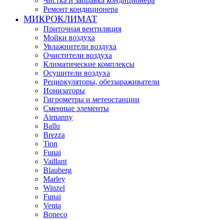
Чистка и заправка кондиционера
Ремонт кондиционера
МИКРОКЛИМАТ
Приточная вентиляция
Мойки воздуха
Увлажнители воздуха
Очистители воздуха
Климатические комплексы
Осушители воздуха
Рециркуляторы, обеззараживатели
Ионизаторы
Гигрометры и метеостанции
Сменные элементы
Airnanny
Ballu
Brezza
Tion
Funai
Vaillant
Blauberg
Marley
Winzel
Funai
Venta
Boneco