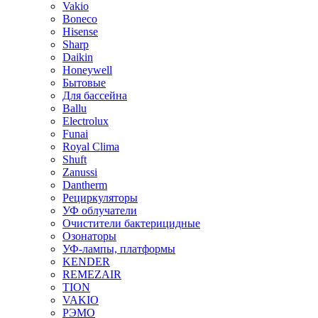
Vakio
Boneco
Hisense
Sharp
Daikin
Honeywell
Бытовые
Для бассейна
Ballu
Electrolux
Funai
Royal Clima
Shuft
Zanussi
Dantherm
Рециркуляторы
УФ облучатели
Очистители бактерицидные
Озонаторы
УФ-лампы, платформы
KENDER
REMEZAIR
TION
VAKIO
РЭМО