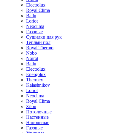
Electrolux
Royal Clima
Ballu
Loriot
Neoclima
Газовые
Сушилки для рук
Теплый пол
Royal Thermo
Nobo
Noirot
Ballu
Electrolux
Energolux
Тhermex
Kalashnikov
Loriot
Neoclima
Royal Clima
Zilon
Потолочные
Настенные
Напольные
Газовые