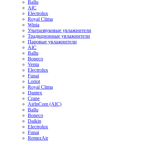
Ballu
AIC
Electrolux
Royal Clima
Winia
Ультразвуковые увлажнители
Традиционные увлажнители
Паровые увлажнители
AIC
Ballu
Boneco
Venta
Electrolux
Funai
Loriot
Royal Clima
Dantex
Crane
AirInCom (AIC)
Ballu
Boneco
Daikin
Electrolux
Funai
RemezAir