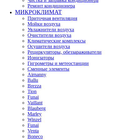
Чистка и заправка кондиционера
Ремонт кондиционера
МИКРОКЛИМАТ
Приточная вентиляция
Мойки воздуха
Увлажнители воздуха
Очистители воздуха
Климатические комплексы
Осушители воздуха
Рециркуляторы, обеззараживатели
Ионизаторы
Гигрометры и метеостанции
Сменные элементы
Airnanny
Ballu
Brezza
Tion
Funai
Vaillant
Blauberg
Marley
Winzel
Funai
Venta
Boneco