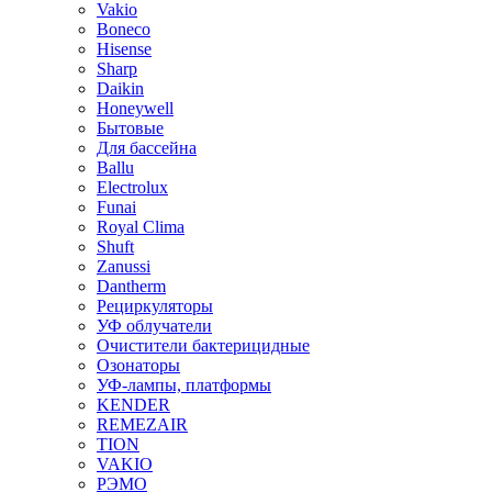
Vakio
Boneco
Hisense
Sharp
Daikin
Honeywell
Бытовые
Для бассейна
Ballu
Electrolux
Funai
Royal Clima
Shuft
Zanussi
Dantherm
Рециркуляторы
УФ облучатели
Очистители бактерицидные
Озонаторы
УФ-лампы, платформы
KENDER
REMEZAIR
TION
VAKIO
РЭМО