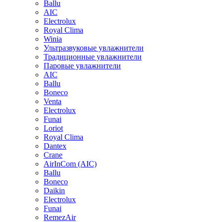
Ballu
AIC
Electrolux
Royal Clima
Winia
Ультразвуковые увлажнители
Традиционные увлажнители
Паровые увлажнители
AIC
Ballu
Boneco
Venta
Electrolux
Funai
Loriot
Royal Clima
Dantex
Crane
AirInCom (AIC)
Ballu
Boneco
Daikin
Electrolux
Funai
RemezAir