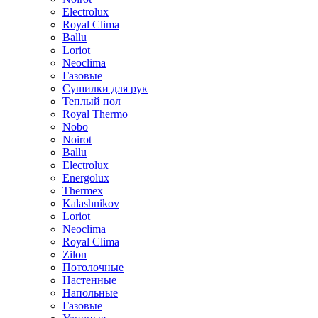
Electrolux
Royal Clima
Ballu
Loriot
Neoclima
Газовые
Сушилки для рук
Теплый пол
Royal Thermo
Nobo
Noirot
Ballu
Electrolux
Energolux
Тhermex
Kalashnikov
Loriot
Neoclima
Royal Clima
Zilon
Потолочные
Настенные
Напольные
Газовые