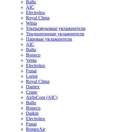
Ballu
AIC
Electrolux
Royal Clima
Winia
Ультразвуковые увлажнители
Традиционные увлажнители
Паровые увлажнители
AIC
Ballu
Boneco
Venta
Electrolux
Funai
Loriot
Royal Clima
Dantex
Crane
AirInCom (AIC)
Ballu
Boneco
Daikin
Electrolux
Funai
RemezAir