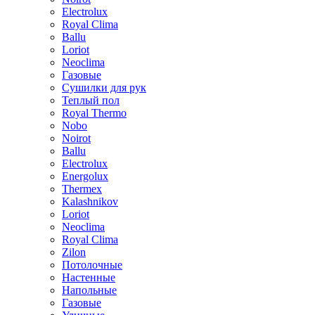
Electrolux
Royal Clima
Ballu
Loriot
Neoclima
Газовые
Сушилки для рук
Теплый пол
Royal Thermo
Nobo
Noirot
Ballu
Electrolux
Energolux
Тhermex
Kalashnikov
Loriot
Neoclima
Royal Clima
Zilon
Потолочные
Настенные
Напольные
Газовые