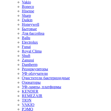
Vakio
Boneco
Hisense
Sharp
Daikin
Honeywell
Бытовые
Для бассейна
Ballu
Electrolux
Funai
Royal Clima
Shuft
Zanussi
Dantherm
Рециркуляторы
УФ облучатели
Очистители бактерицидные
Озонаторы
УФ-лампы, платформы
KENDER
REMEZAIR
TION
VAKIO
РЭМО