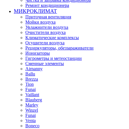
Чистка и заправка кондиционера
Ремонт кондиционера
МИКРОКЛИМАТ
Приточная вентиляция
Мойки воздуха
Увлажнители воздуха
Очистители воздуха
Климатические комплексы
Осушители воздуха
Рециркуляторы, обеззараживатели
Ионизаторы
Гигрометры и метеостанции
Сменные элементы
Airnanny
Ballu
Brezza
Tion
Funai
Vaillant
Blauberg
Marley
Winzel
Funai
Venta
Boneco