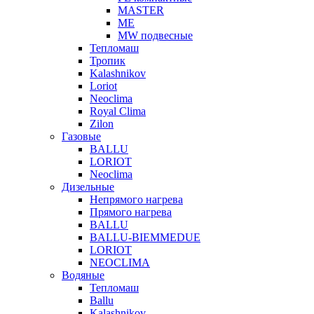
MASTER
МЕ
MW подвесные
Тепломаш
Тропик
Kalashnikov
Loriot
Neoclima
Royal Clima
Zilon
Газовые
BALLU
LORIOT
Neoclima
Дизельные
Непрямого нагрева
Прямого нагрева
BALLU
BALLU-BIEMMEDUE
LORIOT
NEOCLIMA
Водяные
Тепломаш
Ballu
Kalashnikov