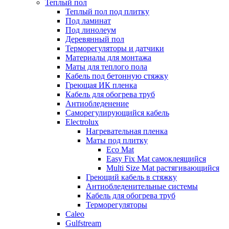
Теплый пол
Теплый пол под плитку
Под ламинат
Под линолеум
Деревянный пол
Терморегуляторы и датчики
Материалы для монтажа
Маты для теплого пола
Кабель под бетонную стяжку
Греющая ИК пленка
Кабель для обогрева труб
Антиобледенение
Саморегулирующийся кабель
Electrolux
Нагревательная пленка
Маты под плитку
Eco Mat
Easy Fix Mat самоклеящийся
Multi Size Mat растягивающийся
Греющий кабель в стяжку
Антиобледенительные системы
Кабель для обогрева труб
Терморегуляторы
Caleo
Gulfstream