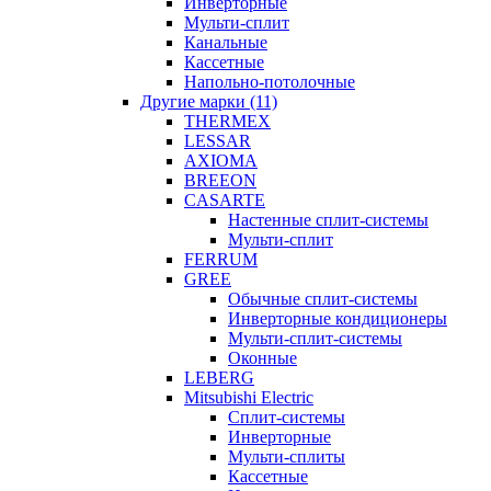
Инверторные
Мульти-сплит
Канальные
Кассетные
Напольно-потолочные
Другие марки (11)
THERMEX
LESSAR
AXIOMA
BREEON
CASARTE
Настенные сплит-системы
Мульти-сплит
FERRUM
GREE
Обычные сплит-системы
Инверторные кондиционеры
Мульти-сплит-системы
Оконные
LEBERG
Mitsubishi Electric
Cплит-системы
Инверторные
Мульти-сплиты
Кассетные