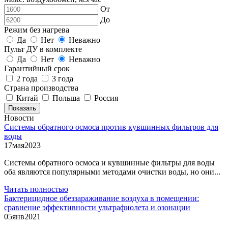
От
До
Режим без нагрева
Да
Нет
Неважно
Пульт ДУ в комплекте
Да
Нет
Неважно
Гарантийный срок
2 года
3 года
Страна производства
Китай
Польша
Россия
Показать
Новости
Системы обратного осмоса против кувшинных фильтров для
воды
17
мая
2023
Системы обратного осмоса и кувшинные фильтры для воды
оба являются популярными методами очистки воды, но они...
Читать полностью
Бактерицидное обеззараживание воздуха в помещении:
сравнение эффективности ультрафиолета и озонации
05
янв
2021