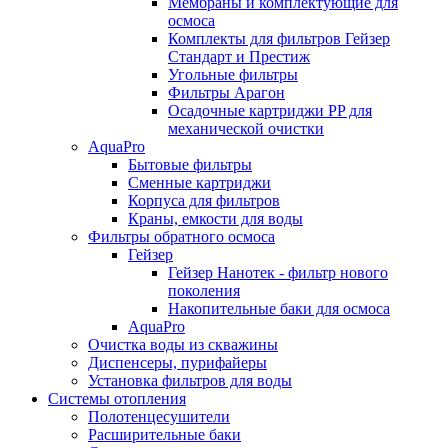
Мембраны и комплектующие для
осмоса
Комплекты для фильтров Гейзер
Стандарт и Престиж
Угольные фильтры
Фильтры Арагон
Осадочные картриджи PP для
механической очистки
AquaPro
Бытовые фильтры
Сменные картриджи
Корпуса для фильтров
Краны, емкости для воды
Фильтры обратного осмоса
Гейзер
Гейзер Нанотек - фильтр нового
поколения
Накопительные баки для осмоса
AquaPro
Очистка воды из скважины
Диспенсеры, пурифайеры
Установка фильтров для воды
Системы отопления
Полотенцесушители
Расширительные баки