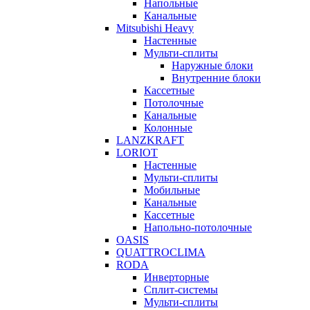
Напольные
Канальные
Mitsubishi Heavy
Настенные
Мульти-сплиты
Наружные блоки
Внутренние блоки
Кассетные
Потолочные
Канальные
Колонные
LANZKRAFT
LORIOT
Настенные
Мульти-сплиты
Мобильные
Канальные
Кассетные
Напольно-потолочные
OASIS
QUATTROCLIMA
RODA
Инверторные
Сплит-системы
Мульти-сплиты