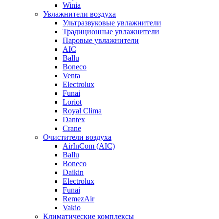
Winia
Увлажнители воздуха
Ультразвуковые увлажнители
Традиционные увлажнители
Паровые увлажнители
AIC
Ballu
Boneco
Venta
Electrolux
Funai
Loriot
Royal Clima
Dantex
Crane
Очистители воздуха
AirInCom (AIC)
Ballu
Boneco
Daikin
Electrolux
Funai
RemezAir
Vakio
Климатические комплексы