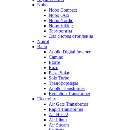
Nobo
Nobo Compact
Nobo Oslo
Nobo Nordic
Nobo Viking
Термостаты
Для систем отопления
Noirot
Ballu
Apollo Digital Inverter
Camino
Etorre
Enzo
Plaza Solar
Solo Turbo
Трансформеры
Apollo Transformer
Evolution Transformer
Electrolux
Air Gate Transformer
Rapid Transformer
Air Heat 2
Air Plinth
Air Stream