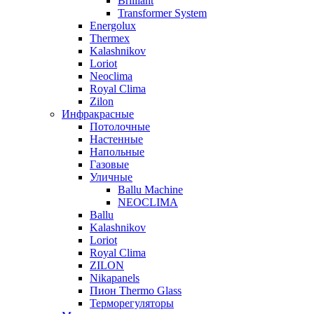
Brilliant
Transformer System
Energolux
Тhermex
Kalashnikov
Loriot
Neoclima
Royal Clima
Zilon
Инфракрасные
Потолочные
Настенные
Напольные
Газовые
Уличные
Ballu Machine
NEOCLIMA
Ballu
Kalashnikov
Loriot
Royal Clima
ZILON
Nikapanels
Пион Thermo Glass
Терморегуляторы