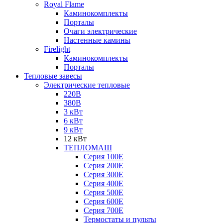
Royal Flame
Каминокомплекты
Порталы
Очаги электрические
Настенные камины
Firelight
Каминокомплекты
Порталы
Тепловые завесы
Электрические тепловые
220В
380В
3 кВт
6 кВт
9 кВт
12 кВт
ТЕПЛОМАШ
Серия 100E
Серия 200E
Серия 300E
Серия 400E
Серия 500E
Серия 600E
Серия 700E
Термостаты и пульты