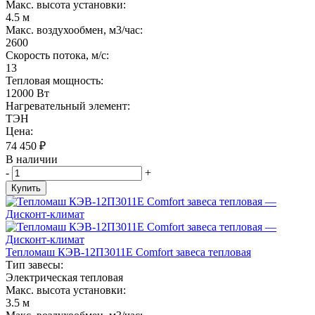
Макс. высота установки:
4.5 м
Макс. воздухообмен, м3/час:
2600
Скорость потока, м/с:
13
Тепловая мощность:
12000 Вт
Нагревательный элемент:
ТЭН
Цена:
74 450
₽
В наличии
-
+
Купить
Тепломаш КЭВ-12П3011Е Comfort завеса тепловая
Тип завесы:
Электрическая тепловая
Макс. высота установки:
3.5 м