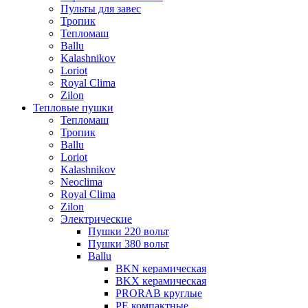
Пульты для завес
Тропик
Тепломаш
Ballu
Kalashnikov
Loriot
Royal Clima
Zilon
Тепловые пушки
Тепломаш
Тропик
Ballu
Loriot
Kalashnikov
Neoclima
Royal Clima
Zilon
Электрические
Пушки 220 вольт
Пушки 380 вольт
Ballu
BKN керамическая
BKX керамическая
PRORAB круглые
PE компактные