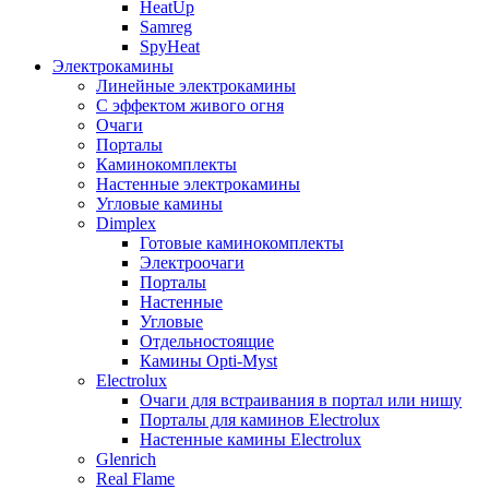
HeatUp
Samreg
SpyHeat
Электрокамины
Линейные электрокамины
С эффектом живого огня
Очаги
Порталы
Каминокомплекты
Настенные электрокамины
Угловые камины
Dimplex
Готовые каминокомплекты
Электроочаги
Порталы
Настенные
Угловые
Отдельностоящие
Камины Opti-Myst
Electrolux
Очаги для встраивания в портал или нишу
Порталы для каминов Electrolux
Настенные камины Electrolux
Glenrich
Rеal Flame