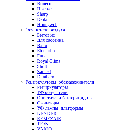
Boneco
Hisense
Sharp
Daikin
Honeywell
Осушители воздуха
Бытовые
Для бассейна
Ballu
Electrolux
Funai
Royal Clima
Shuft
Zanussi
Dantherm
Рециркуляторы, обеззараживатели
Рециркуляторы
УФ облучатели
Очистители бактерицидные
Озонаторы
УФ-лампы, платформы
KENDER
REMEZAIR
TION
VAKIO