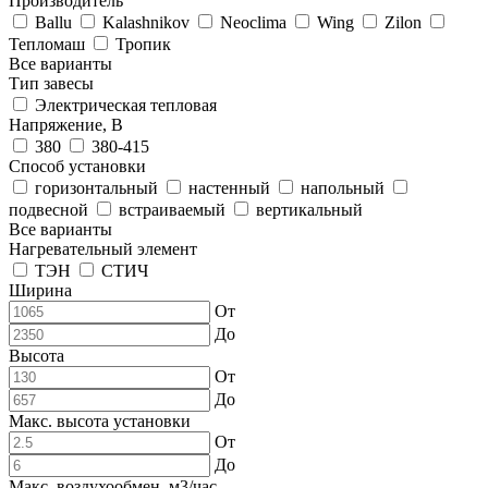
Производитель
Ballu
Kalashnikov
Neoclima
Wing
Zilon
Тепломаш
Тропик
Все варианты
Тип завесы
Электрическая тепловая
Напряжение, В
380
380-415
Способ установки
горизонтальный
настенный
напольный
подвесной
встраиваемый
вертикальный
Все варианты
Нагревательный элемент
ТЭН
СТИЧ
Ширина
От
До
Высота
От
До
Макс. высота установки
От
До
Макс. воздухообмен, м3/час