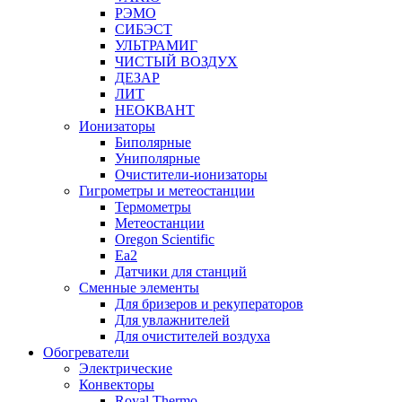
РЭМО
СИБЭСТ
УЛЬТРАМИГ
ЧИСТЫЙ ВОЗДУХ
ДЕЗАР
ЛИТ
НЕОКВАНТ
Ионизаторы
Биполярные
Униполярные
Очистители-ионизаторы
Гигрометры и метеостанции
Термометры
Метеостанции
Oregon Scientific
Ea2
Датчики для станций
Сменные элементы
Для бризеров и рекуператоров
Для увлажнителей
Для очистителей воздуха
Обогреватели
Электрические
Конвекторы
Royal Thermo