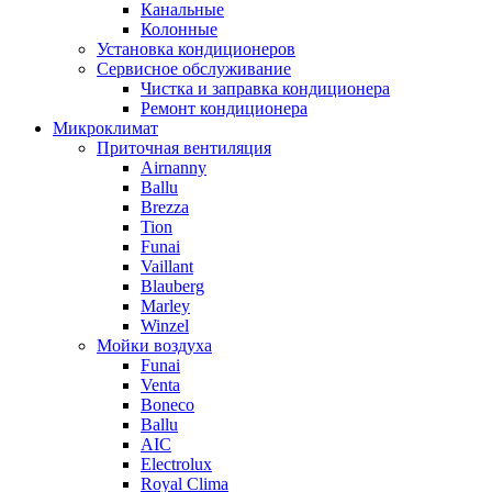
Канальные
Колонные
Установка кондиционеров
Сервисное обслуживание
Чистка и заправка кондиционера
Ремонт кондиционера
Микроклимат
Приточная вентиляция
Airnanny
Ballu
Brezza
Tion
Funai
Vaillant
Blauberg
Marley
Winzel
Мойки воздуха
Funai
Venta
Boneco
Ballu
AIC
Electrolux
Royal Clima