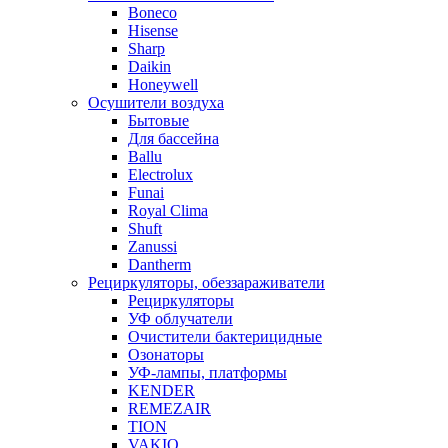
Boneco
Hisense
Sharp
Daikin
Honeywell
Осушители воздуха
Бытовые
Для бассейна
Ballu
Electrolux
Funai
Royal Clima
Shuft
Zanussi
Dantherm
Рециркуляторы, обеззараживатели
Рециркуляторы
УФ облучатели
Очистители бактерицидные
Озонаторы
УФ-лампы, платформы
KENDER
REMEZAIR
TION
VAKIO