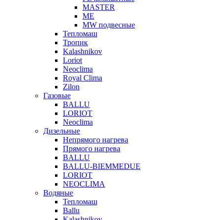
MASTER
МЕ
MW подвесные
Тепломаш
Тропик
Kalashnikov
Loriot
Neoclima
Royal Clima
Zilon
Газовые
BALLU
LORIOT
Neoclima
Дизельные
Непрямого нагрева
Прямого нагрева
BALLU
BALLU-BIEMMEDUE
LORIOT
NEOCLIMA
Водяные
Тепломаш
Ballu
Kalashnikov