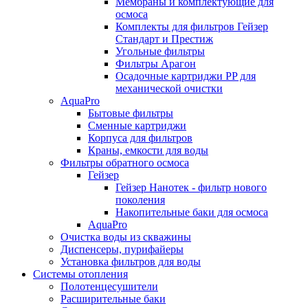
Мембраны и комплектующие для
осмоса
Комплекты для фильтров Гейзер
Стандарт и Престиж
Угольные фильтры
Фильтры Арагон
Осадочные картриджи PP для
механической очистки
AquaPro
Бытовые фильтры
Сменные картриджи
Корпуса для фильтров
Краны, емкости для воды
Фильтры обратного осмоса
Гейзер
Гейзер Нанотек - фильтр нового
поколения
Накопительные баки для осмоса
AquaPro
Очистка воды из скважины
Диспенсеры, пурифайеры
Установка фильтров для воды
Системы отопления
Полотенцесушители
Расширительные баки