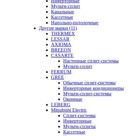
Инверторные
Мульти-сплит
Канальные
Кассетные
Напольно-потолочные
Другие марки (11)
THERMEX
LESSAR
AXIOMA
BREEON
CASARTE
Настенные сплит-системы
Мульти-сплит
FERRUM
GREE
Обычные сплит-системы
Инверторные кондиционеры
Мульти-сплит-системы
Оконные
LEBERG
Mitsubishi Electric
Cплит-системы
Инверторные
Мульти-сплиты
Кассетные