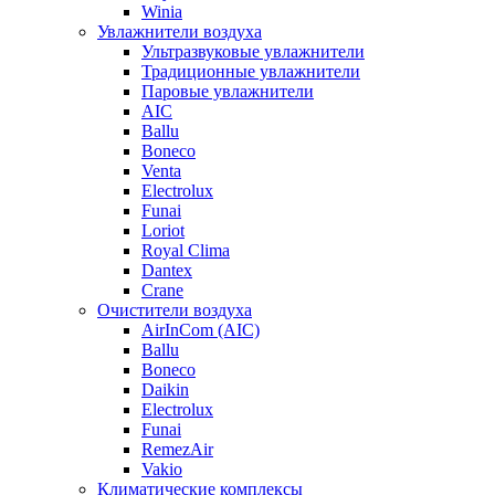
Winia
Увлажнители воздуха
Ультразвуковые увлажнители
Традиционные увлажнители
Паровые увлажнители
AIC
Ballu
Boneco
Venta
Electrolux
Funai
Loriot
Royal Clima
Dantex
Crane
Очистители воздуха
AirInCom (AIC)
Ballu
Boneco
Daikin
Electrolux
Funai
RemezAir
Vakio
Климатические комплексы