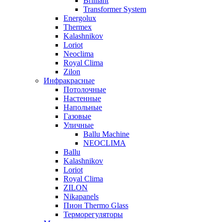
Brilliant
Transformer System
Energolux
Тhermex
Kalashnikov
Loriot
Neoclima
Royal Clima
Zilon
Инфракрасные
Потолочные
Настенные
Напольные
Газовые
Уличные
Ballu Machine
NEOCLIMA
Ballu
Kalashnikov
Loriot
Royal Clima
ZILON
Nikapanels
Пион Thermo Glass
Терморегуляторы