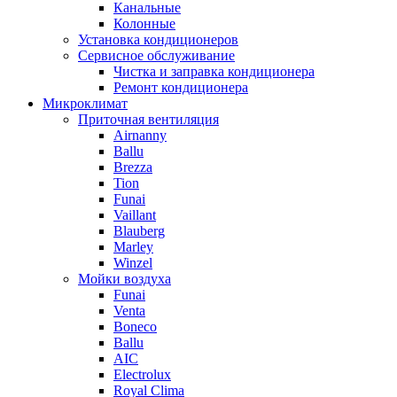
Канальные
Колонные
Установка кондиционеров
Сервисное обслуживание
Чистка и заправка кондиционера
Ремонт кондиционера
Микроклимат
Приточная вентиляция
Airnanny
Ballu
Brezza
Tion
Funai
Vaillant
Blauberg
Marley
Winzel
Мойки воздуха
Funai
Venta
Boneco
Ballu
AIC
Electrolux
Royal Clima