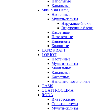
Напольные
Канальные
Mitsubishi Heavy
Настенные
Мульти-сплиты
Наружные блоки
Внутренние блоки
Кассетные
Потолочные
Канальные
Колонные
LANZKRAFT
LORIOT
Настенные
Мульти-сплиты
Мобильные
Канальные
Кассетные
Напольно-потолочные
OASIS
QUATTROCLIMA
RODA
Инверторные
Сплит-системы
Мульти-сплиты