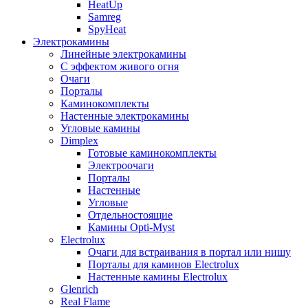
HeatUp
Samreg
SpyHeat
Электрокамины
Линейные электрокамины
С эффектом живого огня
Очаги
Порталы
Каминокомплекты
Настенные электрокамины
Угловые камины
Dimplex
Готовые каминокомплекты
Электроочаги
Порталы
Настенные
Угловые
Отдельностоящие
Камины Opti-Myst
Electrolux
Очаги для встраивания в портал или нишу
Порталы для каминов Electrolux
Настенные камины Electrolux
Glenrich
Rеal Flame