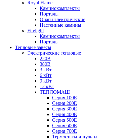
Royal Flame
Каминокомплекты
Порталы
Очаги электрические
Настенные камины
Firelight
Каминокомплекты
Порталы
Тепловые завесы
Электрические тепловые
220В
380В
3 кВт
6 кВт
9 кВт
12 кВт
ТЕПЛОМАШ
Серия 100E
Серия 200E
Серия 300E
Серия 400E
Серия 500E
Серия 600E
Серия 700E
Термостаты и пульты