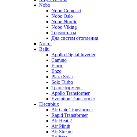
Nobo
Nobo Compact
Nobo Oslo
Nobo Nordic
Nobo Viking
Термостаты
Для систем отопления
Noirot
Ballu
Apollo Digital Inverter
Camino
Etorre
Enzo
Plaza Solar
Solo Turbo
Трансформеры
Apollo Transformer
Evolution Transformer
Electrolux
Air Gate Transformer
Rapid Transformer
Air Heat 2
Air Plinth
Air Stream