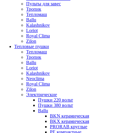
Пульты для завес
Тропик
Тепломаш
Ballu
Kalashnikov
Loriot
Royal Clima
Zilon
Тепловые пушки
Тепломаш
Тропик
Ballu
Loriot
Kalashnikov
Neoclima
Royal Clima
Zilon
Электрические
Пушки 220 вольт
Пушки 380 вольт
Ballu
BKN керамическая
BKX керамическая
PRORAB круглые
PE компактные