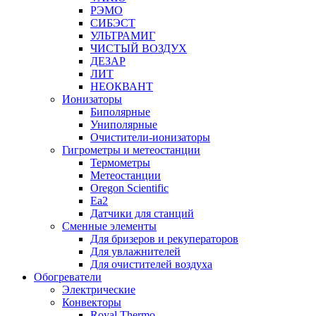
РЭМО
СИБЭСТ
УЛЬТРАМИГ
ЧИСТЫЙ ВОЗДУХ
ДЕЗАР
ЛИТ
НЕОКВАНТ
Ионизаторы
Биполярные
Униполярные
Очистители-ионизаторы
Гигрометры и метеостанции
Термометры
Метеостанции
Oregon Scientific
Ea2
Датчики для станций
Сменные элементы
Для бризеров и рекуператоров
Для увлажнителей
Для очистителей воздуха
Обогреватели
Электрические
Конвекторы
Royal Thermo