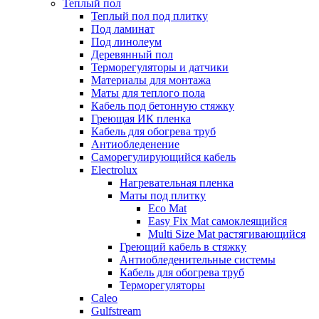
Теплый пол
Теплый пол под плитку
Под ламинат
Под линолеум
Деревянный пол
Терморегуляторы и датчики
Материалы для монтажа
Маты для теплого пола
Кабель под бетонную стяжку
Греющая ИК пленка
Кабель для обогрева труб
Антиобледенение
Саморегулирующийся кабель
Electrolux
Нагревательная пленка
Маты под плитку
Eco Mat
Easy Fix Mat самоклеящийся
Multi Size Mat растягивающийся
Греющий кабель в стяжку
Антиобледенительные системы
Кабель для обогрева труб
Терморегуляторы
Caleo
Gulfstream