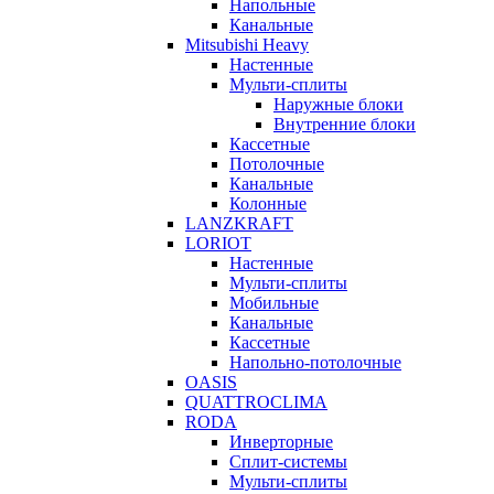
Напольные
Канальные
Mitsubishi Heavy
Настенные
Мульти-сплиты
Наружные блоки
Внутренние блоки
Кассетные
Потолочные
Канальные
Колонные
LANZKRAFT
LORIOT
Настенные
Мульти-сплиты
Мобильные
Канальные
Кассетные
Напольно-потолочные
OASIS
QUATTROCLIMA
RODA
Инверторные
Сплит-системы
Мульти-сплиты