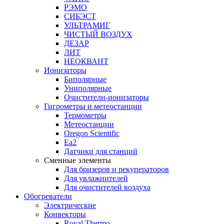
РЭМО
СИБЭСТ
УЛЬТРАМИГ
ЧИСТЫЙ ВОЗДУХ
ДЕЗАР
ЛИТ
НЕОКВАНТ
Ионизаторы
Биполярные
Униполярные
Очистители-ионизаторы
Гигрометры и метеостанции
Термометры
Метеостанции
Oregon Scientific
Ea2
Датчики для станций
Сменные элементы
Для бризеров и рекуператоров
Для увлажнителей
Для очистителей воздуха
Обогреватели
Электрические
Конвекторы
Royal Thermo