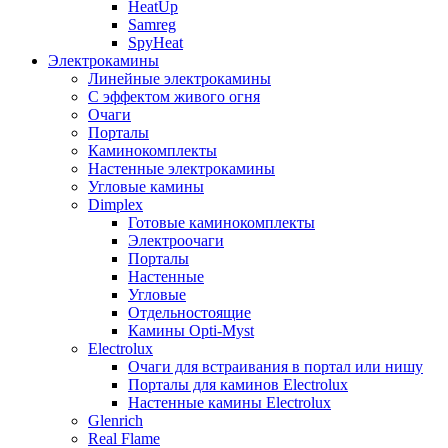
HeatUp
Samreg
SpyHeat
Электрокамины
Линейные электрокамины
С эффектом живого огня
Очаги
Порталы
Каминокомплекты
Настенные электрокамины
Угловые камины
Dimplex
Готовые каминокомплекты
Электроочаги
Порталы
Настенные
Угловые
Отдельностоящие
Камины Opti-Myst
Electrolux
Очаги для встраивания в портал или нишу
Порталы для каминов Electrolux
Настенные камины Electrolux
Glenrich
Rеal Flame