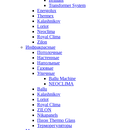
Brilliant
Transformer System
Energolux
Тhermex
Kalashnikov
Loriot
Neoclima
Royal Clima
Zilon
Инфракрасные
Потолочные
Настенные
Напольные
Газовые
Уличные
Ballu Machine
NEOCLIMA
Ballu
Kalashnikov
Loriot
Royal Clima
ZILON
Nikapanels
Пион Thermo Glass
Терморегуляторы