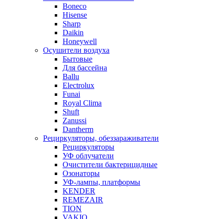
Boneco
Hisense
Sharp
Daikin
Honeywell
Осушители воздуха
Бытовые
Для бассейна
Ballu
Electrolux
Funai
Royal Clima
Shuft
Zanussi
Dantherm
Рециркуляторы, обеззараживатели
Рециркуляторы
УФ облучатели
Очистители бактерицидные
Озонаторы
УФ-лампы, платформы
KENDER
REMEZAIR
TION
VAKIO