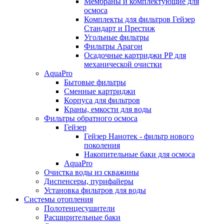
Мембраны и комплектующие для
осмоса
Комплекты для фильтров Гейзер
Стандарт и Престиж
Угольные фильтры
Фильтры Арагон
Осадочные картриджи PP для
механической очистки
AquaPro
Бытовые фильтры
Сменные картриджи
Корпуса для фильтров
Краны, емкости для воды
Фильтры обратного осмоса
Гейзер
Гейзер Нанотек - фильтр нового
поколения
Накопительные баки для осмоса
AquaPro
Очистка воды из скважины
Диспенсеры, пурифайеры
Установка фильтров для воды
Системы отопления
Полотенцесушители
Расширительные баки