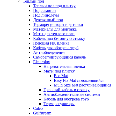
Теплый пол
Теплый пол под плитку
Под ламинат
Под линолеум
Деревянный пол
Терморегуляторы и датчики
Материалы для монтажа
Маты для теплого пола
Кабель под бетонную стяжку
Греющая ИК пленка
Кабель для обогрева труб
Антиобледенение
Саморегулирующийся кабель
Electrolux
Нагревательная пленка
Маты под плитку
Eco Mat
Easy Fix Mat самоклеящийся
Multi Size Mat растягивающийся
Греющий кабель в стяжку
Антиобледенительные системы
Кабель для обогрева труб
Терморегуляторы
Caleo
Gulfstream