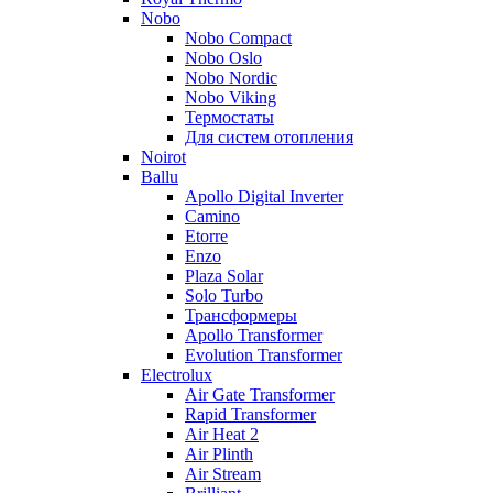
Nobo
Nobo Compact
Nobo Oslo
Nobo Nordic
Nobo Viking
Термостаты
Для систем отопления
Noirot
Ballu
Apollo Digital Inverter
Camino
Etorre
Enzo
Plaza Solar
Solo Turbo
Трансформеры
Apollo Transformer
Evolution Transformer
Electrolux
Air Gate Transformer
Rapid Transformer
Air Heat 2
Air Plinth
Air Stream