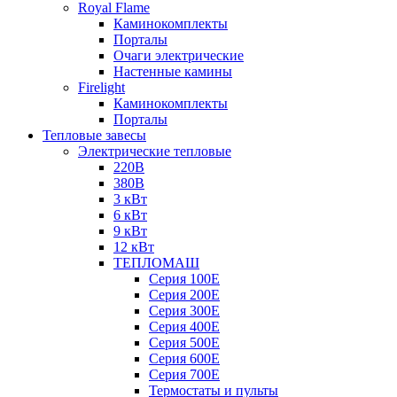
Royal Flame
Каминокомплекты
Порталы
Очаги электрические
Настенные камины
Firelight
Каминокомплекты
Порталы
Тепловые завесы
Электрические тепловые
220В
380В
3 кВт
6 кВт
9 кВт
12 кВт
ТЕПЛОМАШ
Серия 100E
Серия 200E
Серия 300E
Серия 400E
Серия 500E
Серия 600E
Серия 700E
Термостаты и пульты