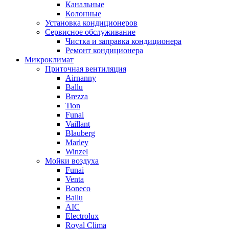
Канальные
Колонные
Установка кондиционеров
Сервисное обслуживание
Чистка и заправка кондиционера
Ремонт кондиционера
Микроклимат
Приточная вентиляция
Airnanny
Ballu
Brezza
Tion
Funai
Vaillant
Blauberg
Marley
Winzel
Мойки воздуха
Funai
Venta
Boneco
Ballu
AIC
Electrolux
Royal Clima