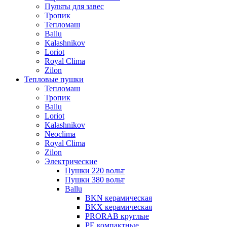
Пульты для завес
Тропик
Тепломаш
Ballu
Kalashnikov
Loriot
Royal Clima
Zilon
Тепловые пушки
Тепломаш
Тропик
Ballu
Loriot
Kalashnikov
Neoclima
Royal Clima
Zilon
Электрические
Пушки 220 вольт
Пушки 380 вольт
Ballu
BKN керамическая
BKX керамическая
PRORAB круглые
PE компактные