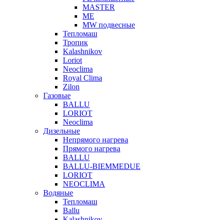
MASTER
МЕ
MW подвесные
Тепломаш
Тропик
Kalashnikov
Loriot
Neoclima
Royal Clima
Zilon
Газовые
BALLU
LORIOT
Neoclima
Дизельные
Непрямого нагрева
Прямого нагрева
BALLU
BALLU-BIEMMEDUE
LORIOT
NEOCLIMA
Водяные
Тепломаш
Ballu
Kalashnikov