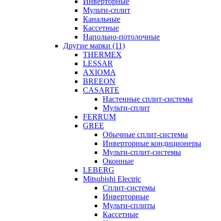
Инверторные
Мульти-сплит
Канальные
Кассетные
Напольно-потолочные
Другие марки (11)
THERMEX
LESSAR
AXIOMA
BREEON
CASARTE
Настенные сплит-системы
Мульти-сплит
FERRUM
GREE
Обычные сплит-системы
Инверторные кондиционеры
Мульти-сплит-системы
Оконные
LEBERG
Mitsubishi Electric
Cплит-системы
Инверторные
Мульти-сплиты
Кассетные