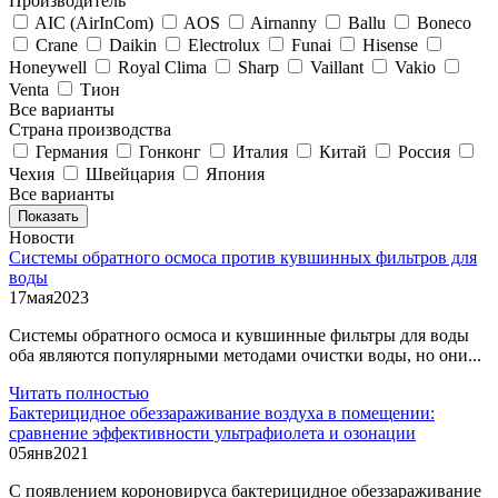
Производитель
AIC (AirInCom)
AOS
Airnanny
Ballu
Boneco
Crane
Daikin
Electrolux
Funai
Hisense
Honeywell
Royal Clima
Sharp
Vaillant
Vakio
Venta
Тион
Все варианты
Страна производства
Германия
Гонконг
Италия
Китай
Россия
Чехия
Швейцария
Япония
Все варианты
Показать
Новости
Системы обратного осмоса против кувшинных фильтров для
воды
17
мая
2023
Системы обратного осмоса и кувшинные фильтры для воды
оба являются популярными методами очистки воды, но они...
Читать полностью
Бактерицидное обеззараживание воздуха в помещении:
сравнение эффективности ультрафиолета и озонации
05
янв
2021
С появлением короновируса бактерицидное обеззараживание