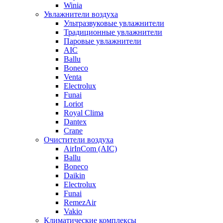
Winia
Увлажнители воздуха
Ультразвуковые увлажнители
Традиционные увлажнители
Паровые увлажнители
AIC
Ballu
Boneco
Venta
Electrolux
Funai
Loriot
Royal Clima
Dantex
Crane
Очистители воздуха
AirInCom (AIC)
Ballu
Boneco
Daikin
Electrolux
Funai
RemezAir
Vakio
Климатические комплексы