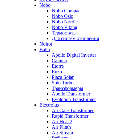
Nobo
Nobo Compact
Nobo Oslo
Nobo Nordic
Nobo Viking
Термостаты
Для систем отопления
Noirot
Ballu
Apollo Digital Inverter
Camino
Etorre
Enzo
Plaza Solar
Solo Turbo
Трансформеры
Apollo Transformer
Evolution Transformer
Electrolux
Air Gate Transformer
Rapid Transformer
Air Heat 2
Air Plinth
Air Stream