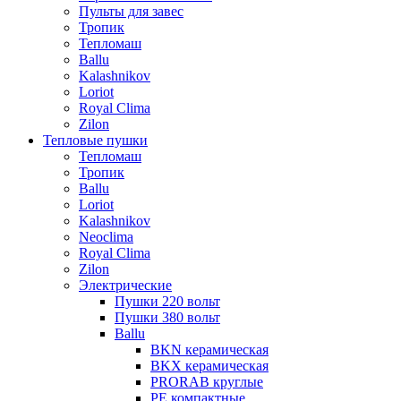
Пульты для завес
Тропик
Тепломаш
Ballu
Kalashnikov
Loriot
Royal Clima
Zilon
Тепловые пушки
Тепломаш
Тропик
Ballu
Loriot
Kalashnikov
Neoclima
Royal Clima
Zilon
Электрические
Пушки 220 вольт
Пушки 380 вольт
Ballu
BKN керамическая
BKX керамическая
PRORAB круглые
PE компактные