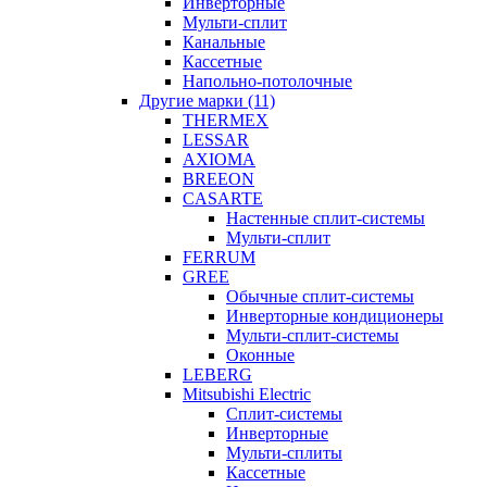
Инверторные
Мульти-сплит
Канальные
Кассетные
Напольно-потолочные
Другие марки (11)
THERMEX
LESSAR
AXIOMA
BREEON
CASARTE
Настенные сплит-системы
Мульти-сплит
FERRUM
GREE
Обычные сплит-системы
Инверторные кондиционеры
Мульти-сплит-системы
Оконные
LEBERG
Mitsubishi Electric
Cплит-системы
Инверторные
Мульти-сплиты
Кассетные