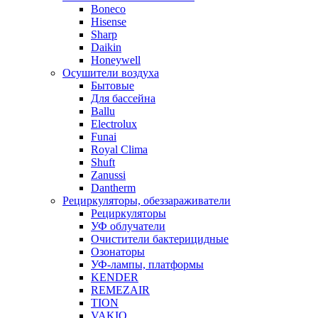
Boneco
Hisense
Sharp
Daikin
Honeywell
Осушители воздуха
Бытовые
Для бассейна
Ballu
Electrolux
Funai
Royal Clima
Shuft
Zanussi
Dantherm
Рециркуляторы, обеззараживатели
Рециркуляторы
УФ облучатели
Очистители бактерицидные
Озонаторы
УФ-лампы, платформы
KENDER
REMEZAIR
TION
VAKIO