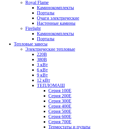
Royal Flame
Каминокомплекты
Порталы
Очаги электрические
Настенные камины
Firelight
Каминокомплекты
Порталы
Тепловые завесы
Электрические тепловые
220В
380В
3 кВт
6 кВт
9 кВт
12 кВт
ТЕПЛОМАШ
Серия 100E
Серия 200E
Серия 300E
Серия 400E
Серия 500E
Серия 600E
Серия 700E
Термостаты и пульты