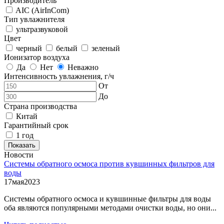
Производитель
AIC (AirInCom)
Тип увлажнителя
ультразвуковой
Цвет
черный
белый
зеленый
Ионизатор воздуха
Да
Нет
Неважно
Интенсивность увлажнения, г/ч
От
До
Страна производства
Китай
Гарантийный срок
1 год
Показать
Новости
Системы обратного осмоса против кувшинных фильтров для
воды
17
мая
2023
Системы обратного осмоса и кувшинные фильтры для воды
оба являются популярными методами очистки воды, но они...