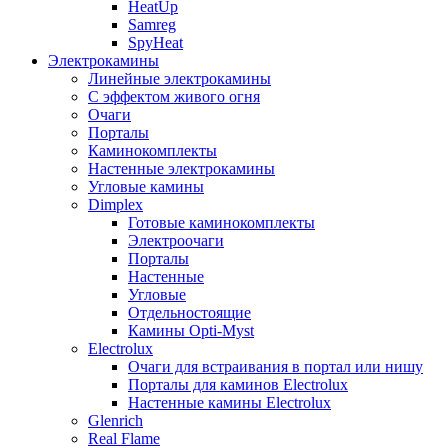
HeatUp
Samreg
SpyHeat
Электрокамины
Линейные электрокамины
С эффектом живого огня
Очаги
Порталы
Каминокомплекты
Настенные электрокамины
Угловые камины
Dimplex
Готовые каминокомплекты
Электроочаги
Порталы
Настенные
Угловые
Отдельностоящие
Камины Opti-Myst
Electrolux
Очаги для встраивания в портал или нишу
Порталы для каминов Electrolux
Настенные камины Electrolux
Glenrich
Rеal Flame