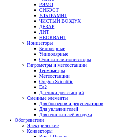
РЭМО
СИБЭСТ
УЛЬТРАМИГ
ЧИСТЫЙ ВОЗДУХ
ДЕЗАР
ЛИТ
НЕОКВАНТ
Ионизаторы
Биполярные
Униполярные
Очистители-ионизаторы
Гигрометры и метеостанции
Термометры
Метеостанции
Oregon Scientific
Ea2
Датчики для станций
Сменные элементы
Для бризеров и рекуператоров
Для увлажнителей
Для очистителей воздуха
Обогреватели
Электрические
Конвекторы
Royal Thermo