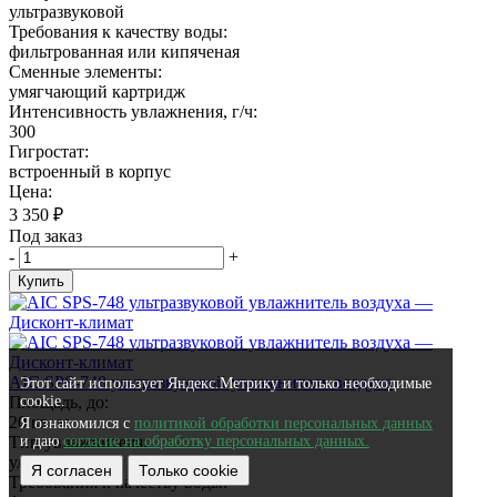
ультразвуковой
Требования к качеству воды:
фильтрованная или кипяченая
Сменные элементы:
умягчающий картридж
Интенсивность увлажнения, г/ч:
300
Гигростат:
встроенный в корпус
Цена:
3 350
₽
Под заказ
-
+
Купить
AIC SPS-748 ультразвуковой увлажнитель воздуха
Этот сайт использует Яндекс.Метрику и только необходимые
Площадь, до:
cookie.
20 кв. м.
Я ознакомился с
политикой обработки персональных данных
Тип увлажнителя:
и даю
согласие на обработку персональных данных.
ультразвуковой
Я согласен
Только cookie
Требования к качеству воды: