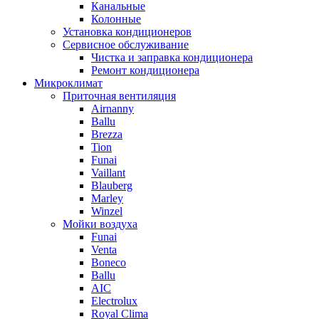
Канальные
Колонные
Установка кондиционеров
Сервисное обслуживание
Чистка и заправка кондиционера
Ремонт кондиционера
Микроклимат
Приточная вентиляция
Airnanny
Ballu
Brezza
Tion
Funai
Vaillant
Blauberg
Marley
Winzel
Мойки воздуха
Funai
Venta
Boneco
Ballu
AIC
Electrolux
Royal Clima