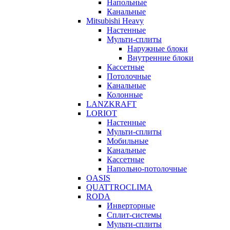
Напольные
Канальные
Mitsubishi Heavy
Настенные
Мульти-сплиты
Наружные блоки
Внутренние блоки
Кассетные
Потолочные
Канальные
Колонные
LANZKRAFT
LORIOT
Настенные
Мульти-сплиты
Мобильные
Канальные
Кассетные
Напольно-потолочные
OASIS
QUATTROCLIMA
RODA
Инверторные
Сплит-системы
Мульти-сплиты