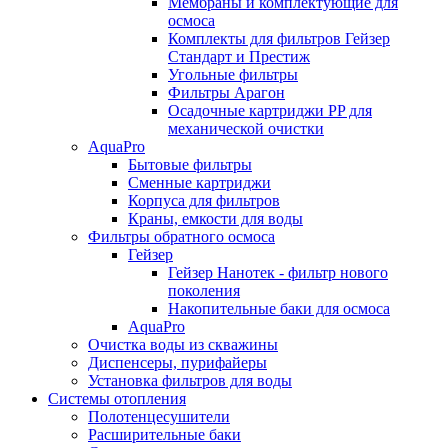
Мембраны и комплектующие для
осмоса
Комплекты для фильтров Гейзер
Стандарт и Престиж
Угольные фильтры
Фильтры Арагон
Осадочные картриджи PP для
механической очистки
AquaPro
Бытовые фильтры
Сменные картриджи
Корпуса для фильтров
Краны, емкости для воды
Фильтры обратного осмоса
Гейзер
Гейзер Нанотек - фильтр нового
поколения
Накопительные баки для осмоса
AquaPro
Очистка воды из скважины
Диспенсеры, пурифайеры
Установка фильтров для воды
Системы отопления
Полотенцесушители
Расширительные баки