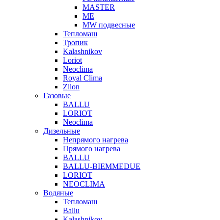
MASTER
МЕ
MW подвесные
Тепломаш
Тропик
Kalashnikov
Loriot
Neoclima
Royal Clima
Zilon
Газовые
BALLU
LORIOT
Neoclima
Дизельные
Непрямого нагрева
Прямого нагрева
BALLU
BALLU-BIEMMEDUE
LORIOT
NEOCLIMA
Водяные
Тепломаш
Ballu
Kalashnikov