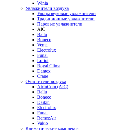
Winia
Увлажнители воздуха
Ультразвуковые увлажнители
Традиционные увлажнители
Паровые увлажнители
AIC
Ballu
Boneco
Venta
Electrolux
Funai
Loriot
Royal Clima
Dantex
Crane
Очистители воздуха
AirInCom (AIC)
Ballu
Boneco
Daikin
Electrolux
Funai
RemezAir
Vakio
Климатические комплексы