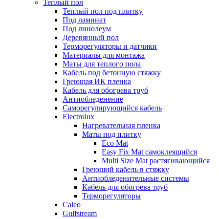
Теплый пол
Теплый пол под плитку
Под ламинат
Под линолеум
Деревянный пол
Терморегуляторы и датчики
Материалы для монтажа
Маты для теплого пола
Кабель под бетонную стяжку
Греющая ИК пленка
Кабель для обогрева труб
Антиобледенение
Саморегулирующийся кабель
Electrolux
Нагревательная пленка
Маты под плитку
Eco Mat
Easy Fix Mat самоклеящийся
Multi Size Mat растягивающийся
Греющий кабель в стяжку
Антиобледенительные системы
Кабель для обогрева труб
Терморегуляторы
Caleo
Gulfstream