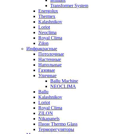
Brilliant
Transformer System
Energolux
Тhermex
Kalashnikov
Loriot
Neoclima
Royal Clima
Zilon
Инфракрасные
Потолочные
Настенные
Напольные
Газовые
Уличные
Ballu Machine
NEOCLIMA
Ballu
Kalashnikov
Loriot
Royal Clima
ZILON
Nikapanels
Пион Thermo Glass
Терморегуляторы