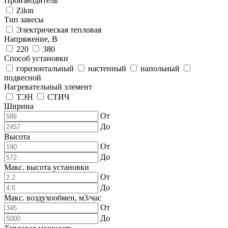
Производитель
Zilon
Тип завесы
Электрическая тепловая
Напряжение, В
220
380
Способ установки
горизонтальный
настенный
напольный
подвесной
Нагревательный элемент
ТЭН
СТИЧ
Ширина
От
До
Высота
От
До
Макс. высота установки
От
До
Макс. воздухообмен, м3/час
От
До