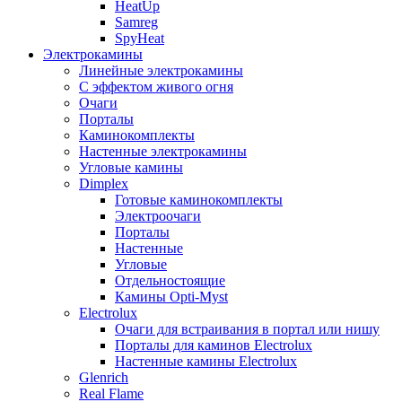
HeatUp
Samreg
SpyHeat
Электрокамины
Линейные электрокамины
С эффектом живого огня
Очаги
Порталы
Каминокомплекты
Настенные электрокамины
Угловые камины
Dimplex
Готовые каминокомплекты
Электроочаги
Порталы
Настенные
Угловые
Отдельностоящие
Камины Opti-Myst
Electrolux
Очаги для встраивания в портал или нишу
Порталы для каминов Electrolux
Настенные камины Electrolux
Glenrich
Rеal Flame