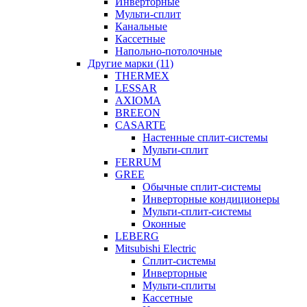
Инверторные
Мульти-сплит
Канальные
Кассетные
Напольно-потолочные
Другие марки (11)
THERMEX
LESSAR
AXIOMA
BREEON
CASARTE
Настенные сплит-системы
Мульти-сплит
FERRUM
GREE
Обычные сплит-системы
Инверторные кондиционеры
Мульти-сплит-системы
Оконные
LEBERG
Mitsubishi Electric
Cплит-системы
Инверторные
Мульти-сплиты
Кассетные