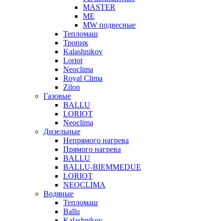
MASTER
МЕ
MW подвесные
Тепломаш
Тропик
Kalashnikov
Loriot
Neoclima
Royal Clima
Zilon
Газовые
BALLU
LORIOT
Neoclima
Дизельные
Непрямого нагрева
Прямого нагрева
BALLU
BALLU-BIEMMEDUE
LORIOT
NEOCLIMA
Водяные
Тепломаш
Ballu
Kalashnikov