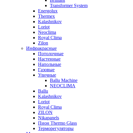
Brilliant
Transformer System
Energolux
Тhermex
Kalashnikov
Loriot
Neoclima
Royal Clima
Zilon
Инфракрасные
Потолочные
Настенные
Напольные
Газовые
Уличные
Ballu Machine
NEOCLIMA
Ballu
Kalashnikov
Loriot
Royal Clima
ZILON
Nikapanels
Пион Thermo Glass
Терморегуляторы