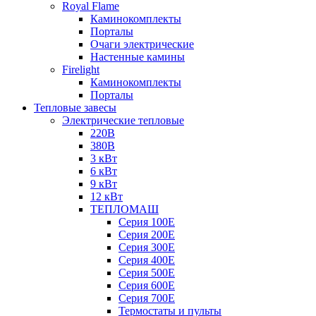
Royal Flame
Каминокомплекты
Порталы
Очаги электрические
Настенные камины
Firelight
Каминокомплекты
Порталы
Тепловые завесы
Электрические тепловые
220В
380В
3 кВт
6 кВт
9 кВт
12 кВт
ТЕПЛОМАШ
Серия 100E
Серия 200E
Серия 300E
Серия 400E
Серия 500E
Серия 600E
Серия 700E
Термостаты и пульты