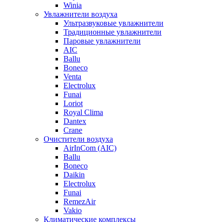
Winia
Увлажнители воздуха
Ультразвуковые увлажнители
Традиционные увлажнители
Паровые увлажнители
AIC
Ballu
Boneco
Venta
Electrolux
Funai
Loriot
Royal Clima
Dantex
Crane
Очистители воздуха
AirInCom (AIC)
Ballu
Boneco
Daikin
Electrolux
Funai
RemezAir
Vakio
Климатические комплексы