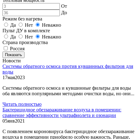
Тепловая мощность
От
До
Режим без нагрева
Да
Нет
Неважно
Пульт ДУ в комплекте
Да
Нет
Неважно
Страна производства
Россия
Показать
Новости
Системы обратного осмоса против кувшинных фильтров для
воды
17
мая
2023
Системы обратного осмоса и кувшинные фильтры для воды
оба являются популярными методами очистки воды, но они...
Читать полностью
Бактерицидное обеззараживание воздуха в помещении:
сравнение эффективности ультрафиолета и озонации
05
янв
2021
С появлением короновируса бактерицидное обеззараживание
воздуха в помещении приобрело особую важность. Раньше,