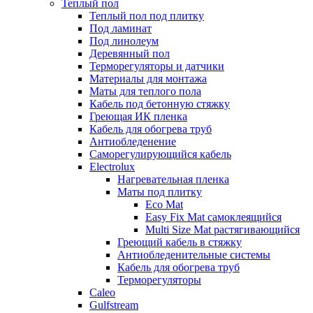
Теплый пол
Теплый пол под плитку
Под ламинат
Под линолеум
Деревянный пол
Терморегуляторы и датчики
Материалы для монтажа
Маты для теплого пола
Кабель под бетонную стяжку
Греющая ИК пленка
Кабель для обогрева труб
Антиобледенение
Саморегулирующийся кабель
Electrolux
Нагревательная пленка
Маты под плитку
Eco Mat
Easy Fix Mat самоклеящийся
Multi Size Mat растягивающийся
Греющий кабель в стяжку
Антиобледенительные системы
Кабель для обогрева труб
Терморегуляторы
Caleo
Gulfstream