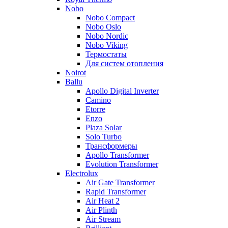
Nobo
Nobo Compact
Nobo Oslo
Nobo Nordic
Nobo Viking
Термостаты
Для систем отопления
Noirot
Ballu
Apollo Digital Inverter
Camino
Etorre
Enzo
Plaza Solar
Solo Turbo
Трансформеры
Apollo Transformer
Evolution Transformer
Electrolux
Air Gate Transformer
Rapid Transformer
Air Heat 2
Air Plinth
Air Stream