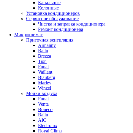
Канальные
Колонные
Установка кондиционеров
Сервисное обслуживание
Чистка и заправка кондиционера
Ремонт кондиционера
Микроклимат
Приточная вентиляция
Airnanny
Ballu
Brezza
Tion
Funai
Vaillant
Blauberg
Marley
Winzel
Мойки воздуха
Funai
Venta
Boneco
Ballu
AIC
Electrolux
Royal Clima