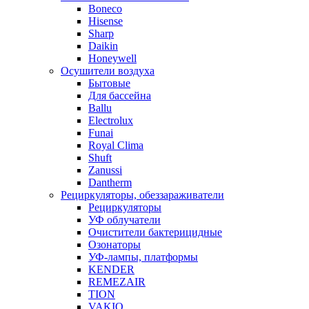
Boneco
Hisense
Sharp
Daikin
Honeywell
Осушители воздуха
Бытовые
Для бассейна
Ballu
Electrolux
Funai
Royal Clima
Shuft
Zanussi
Dantherm
Рециркуляторы, обеззараживатели
Рециркуляторы
УФ облучатели
Очистители бактерицидные
Озонаторы
УФ-лампы, платформы
KENDER
REMEZAIR
TION
VAKIO