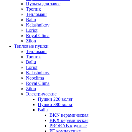
Пульты для завес
Тропик
Тепломаш
Ballu
Kalashnikov
Loriot
Royal Clima
Zilon
Тепловые пушки
Тепломаш
Тропик
Ballu
Loriot
Kalashnikov
Neoclima
Royal Clima
Zilon
Электрические
Пушки 220 вольт
Пушки 380 вольт
Ballu
BKN керамическая
BKX керамическая
PRORAB круглые
PE компактные