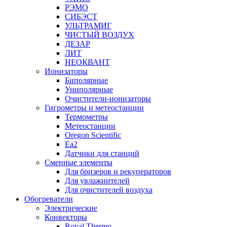
РЭМО
СИБЭСТ
УЛЬТРАМИГ
ЧИСТЫЙ ВОЗДУХ
ДЕЗАР
ЛИТ
НЕОКВАНТ
Ионизаторы
Биполярные
Униполярные
Очистители-ионизаторы
Гигрометры и метеостанции
Термометры
Метеостанции
Oregon Scientific
Ea2
Датчики для станций
Сменные элементы
Для бризеров и рекуператоров
Для увлажнителей
Для очистителей воздуха
Обогреватели
Электрические
Конвекторы
Royal Thermo