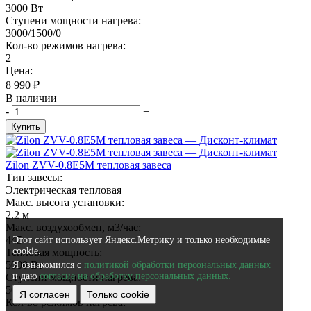
3000 Вт
Ступени мощности нагрева:
3000/1500/0
Кол-во режимов нагрева:
2
Цена:
8 990
₽
В наличии
-
+
Купить
Zilon ZVV-0.8E5M тепловая завеса
Тип завесы:
Электрическая тепловая
Макс. высота установки:
2.2 м
Макс. воздухообмен, м3/час:
445
Этот сайт использует Яндекс.Метрику и только необходимые
cookie.
Тепловая мощность:
5000 Вт
Я ознакомился с
политикой обработки персональных данных
и даю
согласие на обработку персональных данных.
Ступени мощности нагрева:
5000/2500/0
Я согласен
Только cookie
Кол-во режимов нагрева: