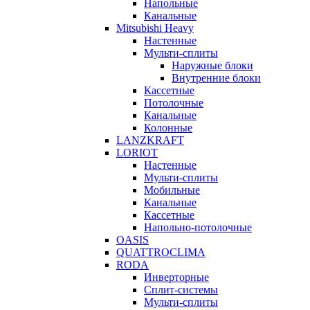
Напольные
Канальные
Mitsubishi Heavy
Настенные
Мульти-сплиты
Наружные блоки
Внутренние блоки
Кассетные
Потолочные
Канальные
Колонные
LANZKRAFT
LORIOT
Настенные
Мульти-сплиты
Мобильные
Канальные
Кассетные
Напольно-потолочные
OASIS
QUATTROCLIMA
RODA
Инверторные
Сплит-системы
Мульти-сплиты