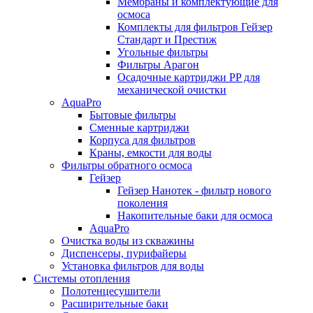
Мембраны и комплектующие для
осмоса
Комплекты для фильтров Гейзер
Стандарт и Престиж
Угольные фильтры
Фильтры Арагон
Осадочные картриджи PP для
механической очистки
AquaPro
Бытовые фильтры
Сменные картриджи
Корпуса для фильтров
Краны, емкости для воды
Фильтры обратного осмоса
Гейзер
Гейзер Нанотек - фильтр нового
поколения
Накопительные баки для осмоса
AquaPro
Очистка воды из скважины
Диспенсеры, пурифайеры
Установка фильтров для воды
Системы отопления
Полотенцесушители
Расширительные баки