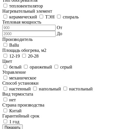
Тип обогревателя
тепловентилятор
Нагревательный элемент
керамический
ТЭН
спираль
Тепловая мощность
От
До
Производитель
Ballu
Площадь обогрева, м2
12-19
20-28
Цвет
белый
оранжевый
серый
Управление
механическое
Способ установки
настенный
напольный
настольный
Вид термостата
нет
Страна производства
Китай
Гарантийный срок
1 год
Показать