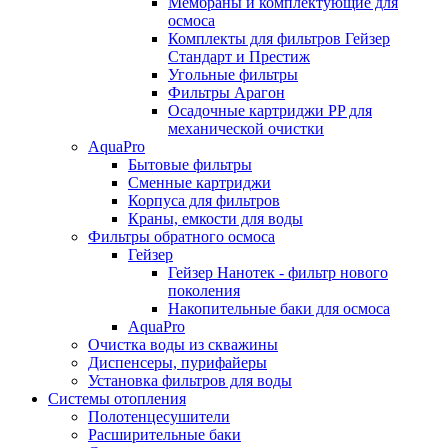
Мембраны и комплектующие для
осмоса
Комплекты для фильтров Гейзер
Стандарт и Престиж
Угольные фильтры
Фильтры Арагон
Осадочные картриджи PP для
механической очистки
AquaPro
Бытовые фильтры
Сменные картриджи
Корпуса для фильтров
Краны, емкости для воды
Фильтры обратного осмоса
Гейзер
Гейзер Нанотек - фильтр нового
поколения
Накопительные баки для осмоса
AquaPro
Очистка воды из скважины
Диспенсеры, пурифайеры
Установка фильтров для воды
Системы отопления
Полотенцесушители
Расширительные баки