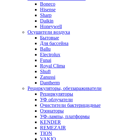
Boneco
Hisense
Sharp
Daikin
Honeywell
Осушители воздуха
Бытовые
Для бассейна
Ballu
Electrolux
Funai
Royal Clima
Shuft
Zanussi
Dantherm
Рециркуляторы, обеззараживатели
Рециркуляторы
УФ облучатели
Очистители бактерицидные
Озонаторы
УФ-лампы, платформы
KENDER
REMEZAIR
TION
VAKIO