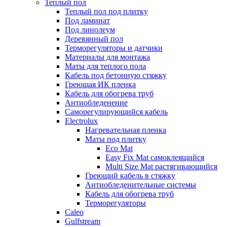
Теплый пол
Теплый пол под плитку
Под ламинат
Под линолеум
Деревянный пол
Терморегуляторы и датчики
Материалы для монтажа
Маты для теплого пола
Кабель под бетонную стяжку
Греющая ИК пленка
Кабель для обогрева труб
Антиобледенение
Саморегулирующийся кабель
Electrolux
Нагревательная пленка
Маты под плитку
Eco Mat
Easy Fix Mat самоклеящийся
Multi Size Mat растягивающийся
Греющий кабель в стяжку
Антиобледенительные системы
Кабель для обогрева труб
Терморегуляторы
Caleo
Gulfstream