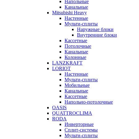
Напольные
Канальные
Mitsubishi Heavy
Настенные
Мульти-сплиты
Наружные блоки
Внутренние блоки
Кассетные
Потолочные
Канальные
Колонные
LANZKRAFT
LORIOT
Настенные
Мульти-сплиты
Мобильные
Канальные
Кассетные
Напольно-потолочные
OASIS
QUATTROCLIMA
RODA
Инверторные
Сплит-системы
Мульти-сплиты