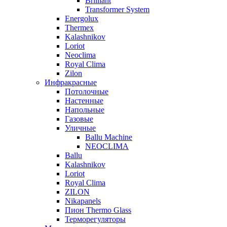
Brilliant
Transformer System
Energolux
Тhermex
Kalashnikov
Loriot
Neoclima
Royal Clima
Zilon
Инфракрасные
Потолочные
Настенные
Напольные
Газовые
Уличные
Ballu Machine
NEOCLIMA
Ballu
Kalashnikov
Loriot
Royal Clima
ZILON
Nikapanels
Пион Thermo Glass
Терморегуляторы