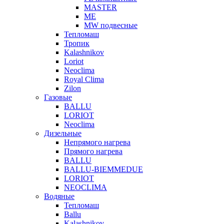
MASTER
МЕ
MW подвесные
Тепломаш
Тропик
Kalashnikov
Loriot
Neoclima
Royal Clima
Zilon
Газовые
BALLU
LORIOT
Neoclima
Дизельные
Непрямого нагрева
Прямого нагрева
BALLU
BALLU-BIEMMEDUE
LORIOT
NEOCLIMA
Водяные
Тепломаш
Ballu
Kalashnikov