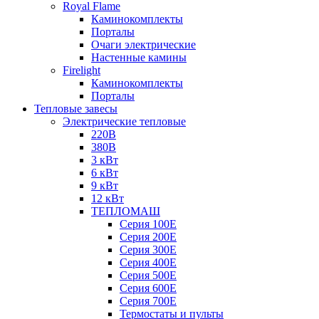
Royal Flame
Каминокомплекты
Порталы
Очаги электрические
Настенные камины
Firelight
Каминокомплекты
Порталы
Тепловые завесы
Электрические тепловые
220В
380В
3 кВт
6 кВт
9 кВт
12 кВт
ТЕПЛОМАШ
Серия 100E
Серия 200E
Серия 300E
Серия 400E
Серия 500E
Серия 600E
Серия 700E
Термостаты и пульты