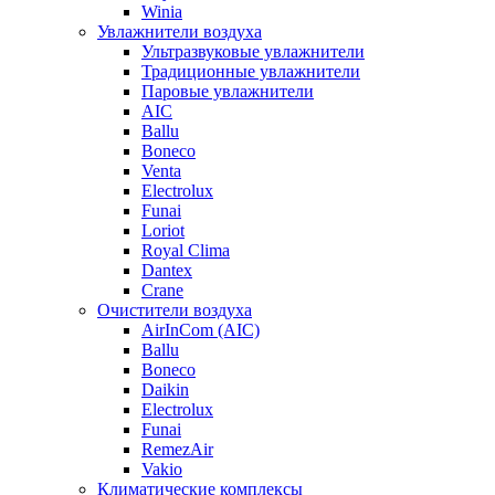
Winia
Увлажнители воздуха
Ультразвуковые увлажнители
Традиционные увлажнители
Паровые увлажнители
AIC
Ballu
Boneco
Venta
Electrolux
Funai
Loriot
Royal Clima
Dantex
Crane
Очистители воздуха
AirInCom (AIC)
Ballu
Boneco
Daikin
Electrolux
Funai
RemezAir
Vakio
Климатические комплексы