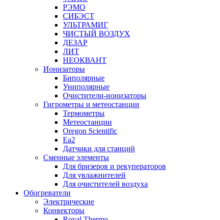
РЭМО
СИБЭСТ
УЛЬТРАМИГ
ЧИСТЫЙ ВОЗДУХ
ДЕЗАР
ЛИТ
НЕОКВАНТ
Ионизаторы
Биполярные
Униполярные
Очистители-ионизаторы
Гигрометры и метеостанции
Термометры
Метеостанции
Oregon Scientific
Ea2
Датчики для станций
Сменные элементы
Для бризеров и рекуператоров
Для увлажнителей
Для очистителей воздуха
Обогреватели
Электрические
Конвекторы
Royal Thermo