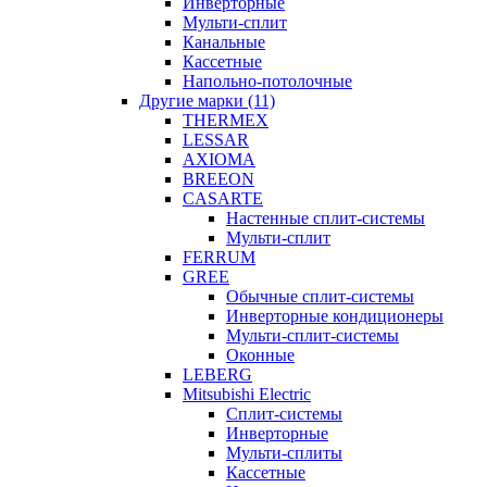
Инверторные
Мульти-сплит
Канальные
Кассетные
Напольно-потолочные
Другие марки (11)
THERMEX
LESSAR
AXIOMA
BREEON
CASARTE
Настенные сплит-системы
Мульти-сплит
FERRUM
GREE
Обычные сплит-системы
Инверторные кондиционеры
Мульти-сплит-системы
Оконные
LEBERG
Mitsubishi Electric
Cплит-системы
Инверторные
Мульти-сплиты
Кассетные