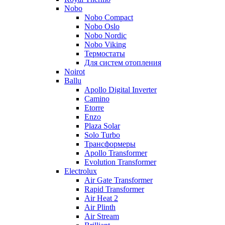
Nobo
Nobo Compact
Nobo Oslo
Nobo Nordic
Nobo Viking
Термостаты
Для систем отопления
Noirot
Ballu
Apollo Digital Inverter
Camino
Etorre
Enzo
Plaza Solar
Solo Turbo
Трансформеры
Apollo Transformer
Evolution Transformer
Electrolux
Air Gate Transformer
Rapid Transformer
Air Heat 2
Air Plinth
Air Stream