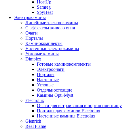
HeatUp
Samreg
SpyHeat
Электрокамины
Линейные электрокамины
С эффектом живого огня
Очаги
Порталы
Каминокомплекты
Настенные электрокамины
Угловые камины
Dimplex
Готовые каминокомплекты
Электроочаги
Порталы
Настенные
Угловые
Отдельностоящие
Камины Opti-Myst
Electrolux
Очаги для встраивания в портал или нишу
Порталы для каминов Electrolux
Настенные камины Electrolux
Glenrich
Rеal Flame