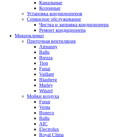
Канальные
Колонные
Установка кондиционеров
Сервисное обслуживание
Чистка и заправка кондиционера
Ремонт кондиционера
Микроклимат
Приточная вентиляция
Airnanny
Ballu
Brezza
Tion
Funai
Vaillant
Blauberg
Marley
Winzel
Мойки воздуха
Funai
Venta
Boneco
Ballu
AIC
Electrolux
Royal Clima