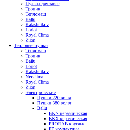
Пульты для завес
Тропик
Тепломаш
Ballu
Kalashnikov
Loriot
Royal Clima
Zilon
Тепловые пушки
Тепломаш
Тропик
Ballu
Loriot
Kalashnikov
Neoclima
Royal Clima
Zilon
Электрические
Пушки 220 вольт
Пушки 380 вольт
Ballu
BKN керамическая
BKX керамическая
PRORAB круглые
PE компактные