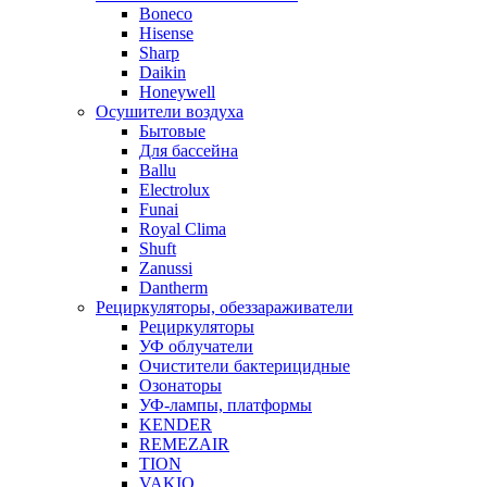
Boneco
Hisense
Sharp
Daikin
Honeywell
Осушители воздуха
Бытовые
Для бассейна
Ballu
Electrolux
Funai
Royal Clima
Shuft
Zanussi
Dantherm
Рециркуляторы, обеззараживатели
Рециркуляторы
УФ облучатели
Очистители бактерицидные
Озонаторы
УФ-лампы, платформы
KENDER
REMEZAIR
TION
VAKIO