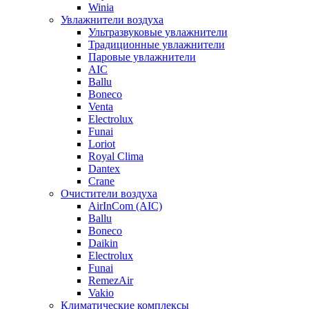
Winia
Увлажнители воздуха
Ультразвуковые увлажнители
Традиционные увлажнители
Паровые увлажнители
AIC
Ballu
Boneco
Venta
Electrolux
Funai
Loriot
Royal Clima
Dantex
Crane
Очистители воздуха
AirInCom (AIC)
Ballu
Boneco
Daikin
Electrolux
Funai
RemezAir
Vakio
Климатические комплексы