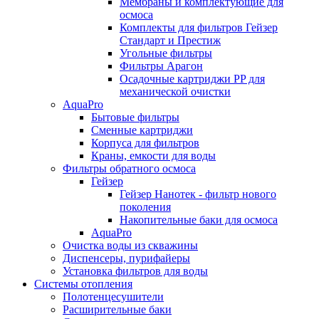
Мембраны и комплектующие для
осмоса
Комплекты для фильтров Гейзер
Стандарт и Престиж
Угольные фильтры
Фильтры Арагон
Осадочные картриджи PP для
механической очистки
AquaPro
Бытовые фильтры
Сменные картриджи
Корпуса для фильтров
Краны, емкости для воды
Фильтры обратного осмоса
Гейзер
Гейзер Нанотек - фильтр нового
поколения
Накопительные баки для осмоса
AquaPro
Очистка воды из скважины
Диспенсеры, пурифайеры
Установка фильтров для воды
Системы отопления
Полотенцесушители
Расширительные баки