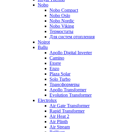
Nobo
Nobo Compact
Nobo Oslo
Nobo Nordic
Nobo Viking
Термостаты
Для систем отопления
Noirot
Ballu
Apollo Digital Inverter
Camino
Etorre
Enzo
Plaza Solar
Solo Turbo
Трансформеры
Apollo Transformer
Evolution Transformer
Electrolux
Air Gate Transformer
Rapid Transformer
Air Heat 2
Air Plinth
Air Stream