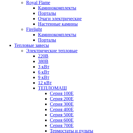
Royal Flame
Каминокомплекты
Порталы
Очаги электрические
Настенные камины
Firelight
Каминокомплекты
Порталы
Тепловые завесы
Электрические тепловые
220В
380В
3 кВт
6 кВт
9 кВт
12 кВт
ТЕПЛОМАШ
Серия 100E
Серия 200E
Серия 300E
Серия 400E
Серия 500E
Серия 600E
Серия 700E
Термостаты и пульты