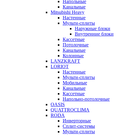
Напольные
Канальные
Mitsubishi Heavy
Настенные
Мульти-сплиты
Наружные блоки
Внутренние блоки
Кассетные
Потолочные
Канальные
Колонные
LANZKRAFT
LORIOT
Настенные
Мульти-сплиты
Мобильные
Канальные
Кассетные
Напольно-потолочные
OASIS
QUATTROCLIMA
RODA
Инверторные
Сплит-системы
Мульти-сплиты