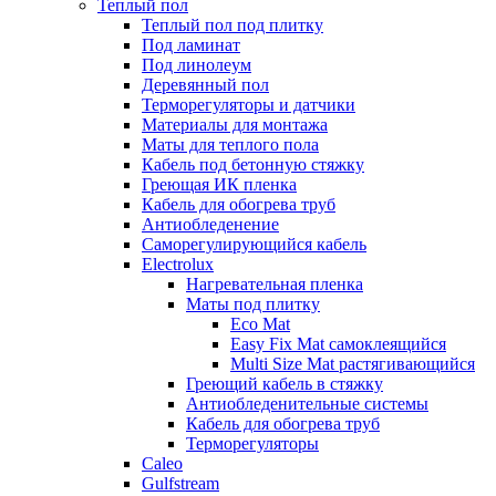
Теплый пол
Теплый пол под плитку
Под ламинат
Под линолеум
Деревянный пол
Терморегуляторы и датчики
Материалы для монтажа
Маты для теплого пола
Кабель под бетонную стяжку
Греющая ИК пленка
Кабель для обогрева труб
Антиобледенение
Саморегулирующийся кабель
Electrolux
Нагревательная пленка
Маты под плитку
Eco Mat
Easy Fix Mat самоклеящийся
Multi Size Mat растягивающийся
Греющий кабель в стяжку
Антиобледенительные системы
Кабель для обогрева труб
Терморегуляторы
Caleo
Gulfstream