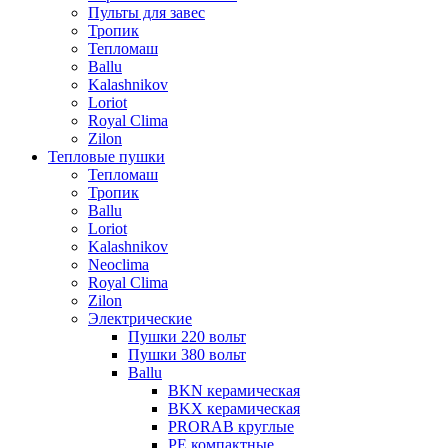
Пульты для завес
Тропик
Тепломаш
Ballu
Kalashnikov
Loriot
Royal Clima
Zilon
Тепловые пушки
Тепломаш
Тропик
Ballu
Loriot
Kalashnikov
Neoclima
Royal Clima
Zilon
Электрические
Пушки 220 вольт
Пушки 380 вольт
Ballu
BKN керамическая
BKX керамическая
PRORAB круглые
PE компактные