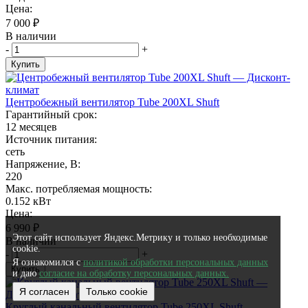
Цена:
7 000
₽
В наличии
-
+
Купить
Центробежный вентилятор Tube 200XL Shuft
Гарантийный срок:
12 месяцев
Источник питания:
сеть
Напряжение, В:
220
Макс. потребляемая мощность:
0.152 кВт
Цена:
6 990
₽
Этот сайт использует Яндекс.Метрику и только необходимые
В наличии
cookie.
-
+
Я ознакомился с
политикой обработки персональных данных
Купить
и даю
согласие на обработку персональных данных.
Я согласен
Только cookie
Круглый канальный вентилятор Tube 250XL Shuft