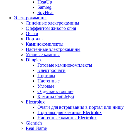
HeatUp
Samreg
SpyHeat
Электрокамины
Линейные электрокамины
С эффектом живого огня
Очаги
Порталы
Каминокомплекты
Настенные электрокамины
Угловые камины
Dimplex
Готовые каминокомплекты
Электроочаги
Порталы
Настенные
Угловые
Отдельностоящие
Камины Opti-Myst
Electrolux
Очаги для встраивания в портал или нишу
Порталы для каминов Electrolux
Настенные камины Electrolux
Glenrich
Rеal Flame