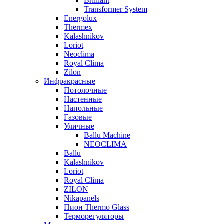
Brilliant
Transformer System
Energolux
Тhermex
Kalashnikov
Loriot
Neoclima
Royal Clima
Zilon
Инфракрасные
Потолочные
Настенные
Напольные
Газовые
Уличные
Ballu Machine
NEOCLIMA
Ballu
Kalashnikov
Loriot
Royal Clima
ZILON
Nikapanels
Пион Thermo Glass
Терморегуляторы