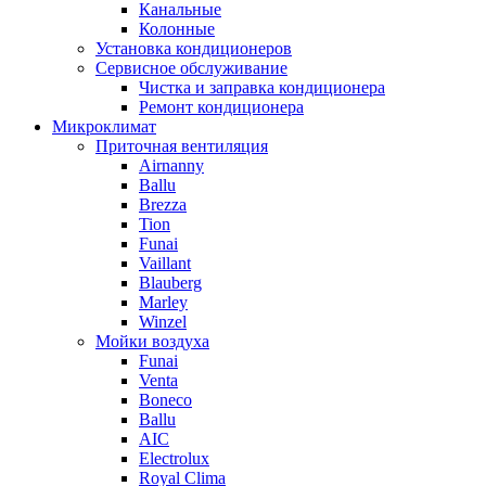
Канальные
Колонные
Установка кондиционеров
Сервисное обслуживание
Чистка и заправка кондиционера
Ремонт кондиционера
Микроклимат
Приточная вентиляция
Airnanny
Ballu
Brezza
Tion
Funai
Vaillant
Blauberg
Marley
Winzel
Мойки воздуха
Funai
Venta
Boneco
Ballu
AIC
Electrolux
Royal Clima