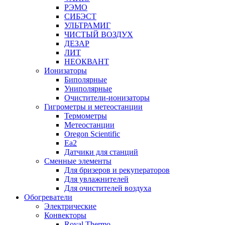
РЭМО
СИБЭСТ
УЛЬТРАМИГ
ЧИСТЫЙ ВОЗДУХ
ДЕЗАР
ЛИТ
НЕОКВАНТ
Ионизаторы
Биполярные
Униполярные
Очистители-ионизаторы
Гигрометры и метеостанции
Термометры
Метеостанции
Oregon Scientific
Ea2
Датчики для станций
Сменные элементы
Для бризеров и рекуператоров
Для увлажнителей
Для очистителей воздуха
Обогреватели
Электрические
Конвекторы
Royal Thermo