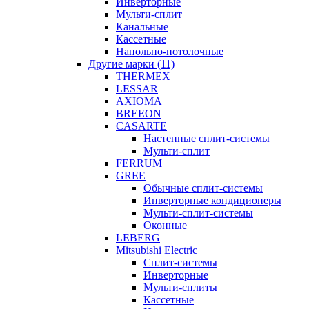
Инверторные
Мульти-сплит
Канальные
Кассетные
Напольно-потолочные
Другие марки (11)
THERMEX
LESSAR
AXIOMA
BREEON
CASARTE
Настенные сплит-системы
Мульти-сплит
FERRUM
GREE
Обычные сплит-системы
Инверторные кондиционеры
Мульти-сплит-системы
Оконные
LEBERG
Mitsubishi Electric
Cплит-системы
Инверторные
Мульти-сплиты
Кассетные