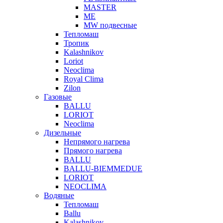
MASTER
МЕ
MW подвесные
Тепломаш
Тропик
Kalashnikov
Loriot
Neoclima
Royal Clima
Zilon
Газовые
BALLU
LORIOT
Neoclima
Дизельные
Непрямого нагрева
Прямого нагрева
BALLU
BALLU-BIEMMEDUE
LORIOT
NEOCLIMA
Водяные
Тепломаш
Ballu
Kalashnikov