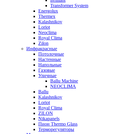
Brilliant
Transformer System
Energolux
Тhermex
Kalashnikov
Loriot
Neoclima
Royal Clima
Zilon
Инфракрасные
Потолочные
Настенные
Напольные
Газовые
Уличные
Ballu Machine
NEOCLIMA
Ballu
Kalashnikov
Loriot
Royal Clima
ZILON
Nikapanels
Пион Thermo Glass
Терморегуляторы