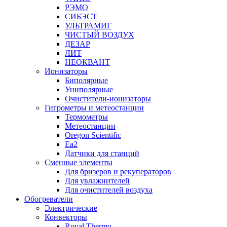
РЭМО
СИБЭСТ
УЛЬТРАМИГ
ЧИСТЫЙ ВОЗДУХ
ДЕЗАР
ЛИТ
НЕОКВАНТ
Ионизаторы
Биполярные
Униполярные
Очистители-ионизаторы
Гигрометры и метеостанции
Термометры
Метеостанции
Oregon Scientific
Ea2
Датчики для станций
Сменные элементы
Для бризеров и рекуператоров
Для увлажнителей
Для очистителей воздуха
Обогреватели
Электрические
Конвекторы
Royal Thermo