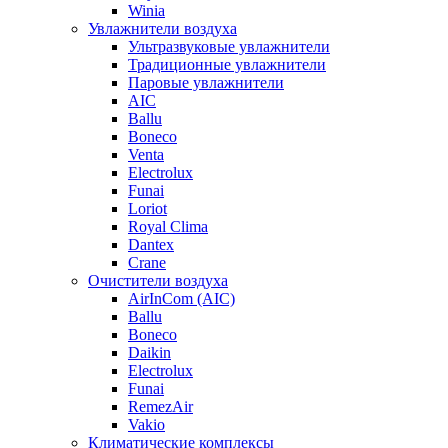
Winia
Увлажнители воздуха
Ультразвуковые увлажнители
Традиционные увлажнители
Паровые увлажнители
AIC
Ballu
Boneco
Venta
Electrolux
Funai
Loriot
Royal Clima
Dantex
Crane
Очистители воздуха
AirInCom (AIC)
Ballu
Boneco
Daikin
Electrolux
Funai
RemezAir
Vakio
Климатические комплексы