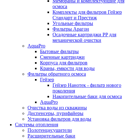
Мембраны и комплектующие для
осмоса
Комплекты для фильтров Гейзер
Стандарт и Престиж
Угольные фильтры
Фильтры Арагон
Осадочные картриджи PP для
механической очистки
AquaPro
Бытовые фильтры
Сменные картриджи
Корпуса для фильтров
Краны, емкости для воды
Фильтры обратного осмоса
Гейзер
Гейзер Нанотек - фильтр нового
поколения
Накопительные баки для осмоса
AquaPro
Очистка воды из скважины
Диспенсеры, пурифайеры
Установка фильтров для воды
Системы отопления
Полотенцесушители
Расширительные баки