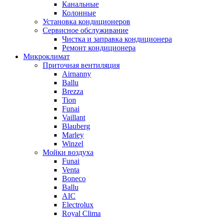
Канальные
Колонные
Установка кондиционеров
Сервисное обслуживание
Чистка и заправка кондиционера
Ремонт кондиционера
Микроклимат
Приточная вентиляция
Airnanny
Ballu
Brezza
Tion
Funai
Vaillant
Blauberg
Marley
Winzel
Мойки воздуха
Funai
Venta
Boneco
Ballu
AIC
Electrolux
Royal Clima