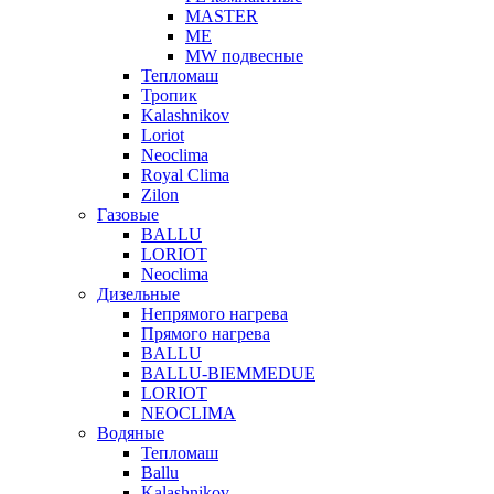
MASTER
МЕ
MW подвесные
Тепломаш
Тропик
Kalashnikov
Loriot
Neoclima
Royal Clima
Zilon
Газовые
BALLU
LORIOT
Neoclima
Дизельные
Непрямого нагрева
Прямого нагрева
BALLU
BALLU-BIEMMEDUE
LORIOT
NEOCLIMA
Водяные
Тепломаш
Ballu
Kalashnikov