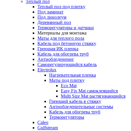
Теплый пол
Теплый пол под плитку
Под ламинат
Под линолеум
Деревянный пол
Терморегуляторы и датчики
Материалы для монтажа
Маты для теплого пола
Кабель под бетонную стяжку
Греющая ИК пленка
Кабель для обогрева труб
Антиобледенение
Саморегулирующийся кабель
Electrolux
Нагревательная пленка
Маты под плитку
Eco Mat
Easy Fix Mat самоклеящийся
Multi Size Mat растягивающийся
Греющий кабель в стяжку
Антиобледенительные системы
Кабель для обогрева труб
Терморегуляторы
Caleo
Gulfstream