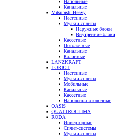
Напольные
Канальные
Mitsubishi Heavy
Настенные
Мульти-сплиты
Наружные блоки
Внутренние блоки
Кассетные
Потолочные
Канальные
Колонные
LANZKRAFT
LORIOT
Настенные
Мульти-сплиты
Мобильные
Канальные
Кассетные
Напольно-потолочные
OASIS
QUATTROCLIMA
RODA
Инверторные
Сплит-системы
Мульти-сплиты