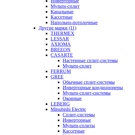
Инверторные
Мульти-сплит
Канальные
Кассетные
Напольно-потолочные
Другие марки (11)
THERMEX
LESSAR
AXIOMA
BREEON
CASARTE
Настенные сплит-системы
Мульти-сплит
FERRUM
GREE
Обычные сплит-системы
Инверторные кондиционеры
Мульти-сплит-системы
Оконные
LEBERG
Mitsubishi Electric
Cплит-системы
Инверторные
Мульти-сплиты
Кассетные