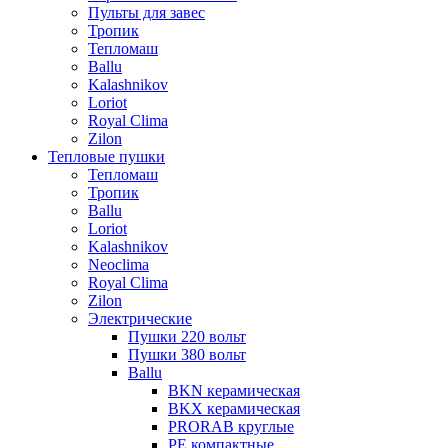
Пульты для завес
Тропик
Тепломаш
Ballu
Kalashnikov
Loriot
Royal Clima
Zilon
Тепловые пушки
Тепломаш
Тропик
Ballu
Loriot
Kalashnikov
Neoclima
Royal Clima
Zilon
Электрические
Пушки 220 вольт
Пушки 380 вольт
Ballu
BKN керамическая
BKX керамическая
PRORAB круглые
PE компактные