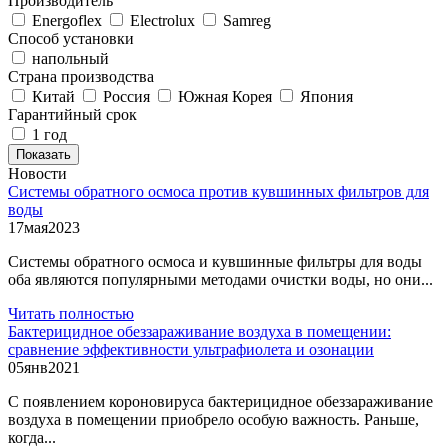
Производитель
Energoflex
Electrolux
Samreg
Способ установки
напольный
Страна производства
Китай
Россия
Южная Корея
Япония
Гарантийный срок
1 год
Показать
Новости
Системы обратного осмоса против кувшинных фильтров для
воды
17
мая
2023
Системы обратного осмоса и кувшинные фильтры для воды
оба являются популярными методами очистки воды, но они...
Читать полностью
Бактерицидное обеззараживание воздуха в помещении:
сравнение эффективности ультрафиолета и озонации
05
янв
2021
С появлением короновируса бактерицидное обеззараживание
воздуха в помещении приобрело особую важность. Раньше,
когда...