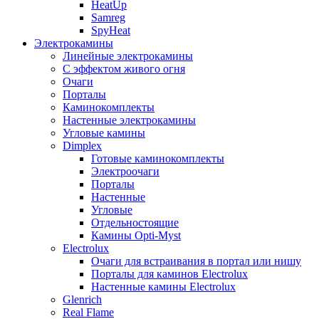
HeatUp
Samreg
SpyHeat
Электрокамины
Линейные электрокамины
С эффектом живого огня
Очаги
Порталы
Каминокомплекты
Настенные электрокамины
Угловые камины
Dimplex
Готовые каминокомплекты
Электроочаги
Порталы
Настенные
Угловые
Отдельностоящие
Камины Opti-Myst
Electrolux
Очаги для встраивания в портал или нишу
Порталы для каминов Electrolux
Настенные камины Electrolux
Glenrich
Rеal Flame