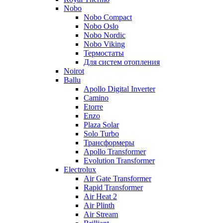
Nobo
Nobo Compact
Nobo Oslo
Nobo Nordic
Nobo Viking
Термостаты
Для систем отопления
Noirot
Ballu
Apollo Digital Inverter
Camino
Etorre
Enzo
Plaza Solar
Solo Turbo
Трансформеры
Apollo Transformer
Evolution Transformer
Electrolux
Air Gate Transformer
Rapid Transformer
Air Heat 2
Air Plinth
Air Stream