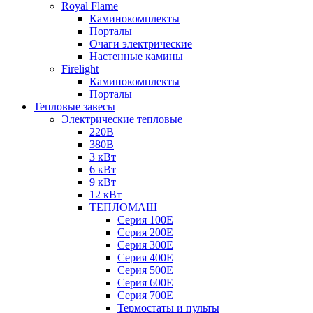
Royal Flame
Каминокомплекты
Порталы
Очаги электрические
Настенные камины
Firelight
Каминокомплекты
Порталы
Тепловые завесы
Электрические тепловые
220В
380В
3 кВт
6 кВт
9 кВт
12 кВт
ТЕПЛОМАШ
Серия 100E
Серия 200E
Серия 300E
Серия 400E
Серия 500E
Серия 600E
Серия 700E
Термостаты и пульты