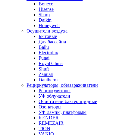
Boneco
Hisense
Sharp
Daikin
Honeywell
Осушители воздуха
Бытовые
Для бассейна
Ballu
Electrolux
Funai
Royal Clima
Shuft
Zanussi
Dantherm
Рециркуляторы, обеззараживатели
Рециркуляторы
УФ облучатели
Очистители бактерицидные
Озонаторы
УФ-лампы, платформы
KENDER
REMEZAIR
TION
VAKIO