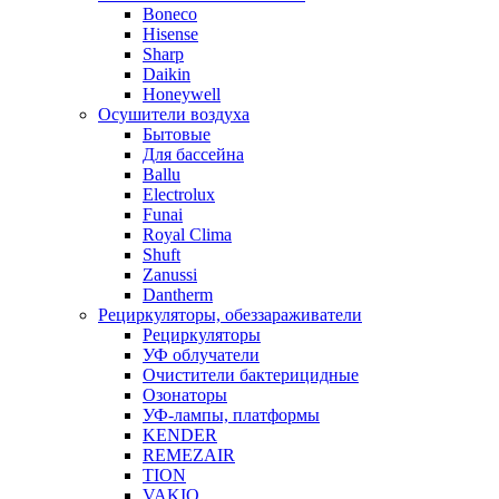
Boneco
Hisense
Sharp
Daikin
Honeywell
Осушители воздуха
Бытовые
Для бассейна
Ballu
Electrolux
Funai
Royal Clima
Shuft
Zanussi
Dantherm
Рециркуляторы, обеззараживатели
Рециркуляторы
УФ облучатели
Очистители бактерицидные
Озонаторы
УФ-лампы, платформы
KENDER
REMEZAIR
TION
VAKIO