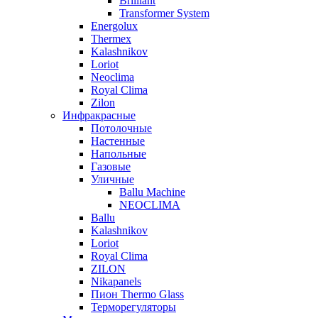
Brilliant
Transformer System
Energolux
Тhermex
Kalashnikov
Loriot
Neoclima
Royal Clima
Zilon
Инфракрасные
Потолочные
Настенные
Напольные
Газовые
Уличные
Ballu Machine
NEOCLIMA
Ballu
Kalashnikov
Loriot
Royal Clima
ZILON
Nikapanels
Пион Thermo Glass
Терморегуляторы