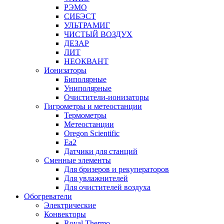
РЭМО
СИБЭСТ
УЛЬТРАМИГ
ЧИСТЫЙ ВОЗДУХ
ДЕЗАР
ЛИТ
НЕОКВАНТ
Ионизаторы
Биполярные
Униполярные
Очистители-ионизаторы
Гигрометры и метеостанции
Термометры
Метеостанции
Oregon Scientific
Ea2
Датчики для станций
Сменные элементы
Для бризеров и рекуператоров
Для увлажнителей
Для очистителей воздуха
Обогреватели
Электрические
Конвекторы
Royal Thermo