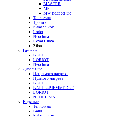
MASTER
МЕ
MW подвесные
Тепломаш
Тропик
Kalashnikov
Loriot
Neoclima
Royal Clima
Zilon
Газовые
BALLU
LORIOT
Neoclima
Дизельные
Непрямого нагрева
Прямого нагрева
BALLU
BALLU-BIEMMEDUE
LORIOT
NEOCLIMA
Водяные
Тепломаш
Ballu
Kalashnikov