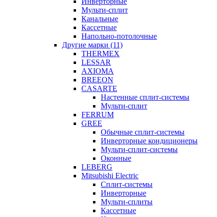
Инверторные
Мульти-сплит
Канальные
Кассетные
Напольно-потолочные
Другие марки (11)
THERMEX
LESSAR
AXIOMA
BREEON
CASARTE
Настенные сплит-системы
Мульти-сплит
FERRUM
GREE
Обычные сплит-системы
Инверторные кондиционеры
Мульти-сплит-системы
Оконные
LEBERG
Mitsubishi Electric
Cплит-системы
Инверторные
Мульти-сплиты
Кассетные