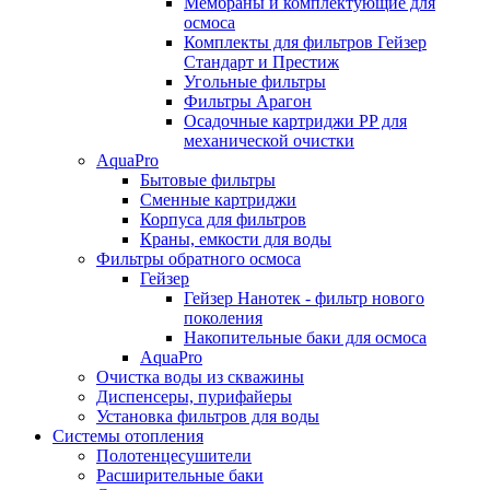
Мембраны и комплектующие для
осмоса
Комплекты для фильтров Гейзер
Стандарт и Престиж
Угольные фильтры
Фильтры Арагон
Осадочные картриджи PP для
механической очистки
AquaPro
Бытовые фильтры
Сменные картриджи
Корпуса для фильтров
Краны, емкости для воды
Фильтры обратного осмоса
Гейзер
Гейзер Нанотек - фильтр нового
поколения
Накопительные баки для осмоса
AquaPro
Очистка воды из скважины
Диспенсеры, пурифайеры
Установка фильтров для воды
Системы отопления
Полотенцесушители
Расширительные баки