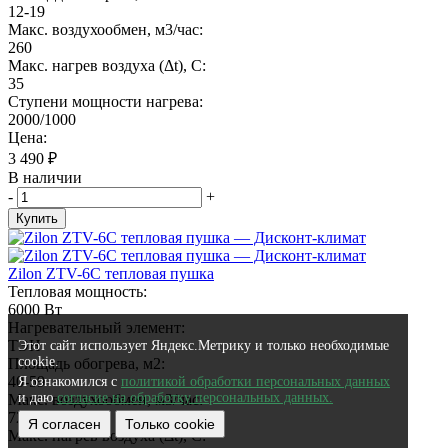
12-19
Макс. воздухообмен, м3/час:
260
Макс. нагрев воздуха (Δt), C:
35
Ступени мощности нагрева:
2000/1000
Цена:
3 490
₽
В наличии
-
+
Купить
Zilon ZTV-6C тепловая пушка
Тепловая мощность:
6000 Вт
Нагревательный элемент:
ТЭН
Этот сайт использует Яндекс.Метрику и только необходимые
cookie.
Площадь обогрева, м2:
40-59
Я ознакомился с
политикой обработки персональных данных
и даю
согласие на обработку персональных данных.
Макс. воздухообмен, м3/час:
720
Я согласен
Только cookie
Макс. нагрев воздуха (Δt), C: