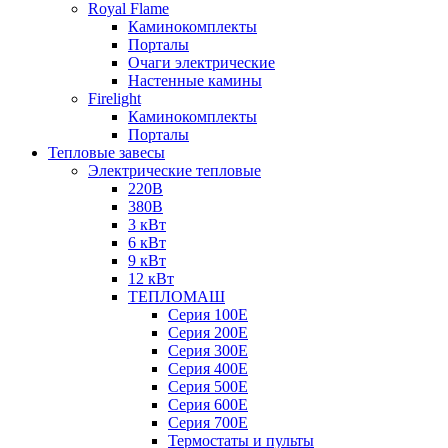
Royal Flame
Каминокомплекты
Порталы
Очаги электрические
Настенные камины
Firelight
Каминокомплекты
Порталы
Тепловые завесы
Электрические тепловые
220В
380В
3 кВт
6 кВт
9 кВт
12 кВт
ТЕПЛОМАШ
Серия 100E
Серия 200E
Серия 300E
Серия 400E
Серия 500E
Серия 600E
Серия 700E
Термостаты и пульты