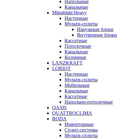
Напольные
Канальные
Mitsubishi Heavy
Настенные
Мульти-сплиты
Наружные блоки
Внутренние блоки
Кассетные
Потолочные
Канальные
Колонные
LANZKRAFT
LORIOT
Настенные
Мульти-сплиты
Мобильные
Канальные
Кассетные
Напольно-потолочные
OASIS
QUATTROCLIMA
RODA
Инверторные
Сплит-системы
Мульти-сплиты