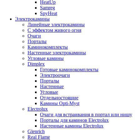
HeatUp
Samreg
SpyHeat
Электрокамины
Линейные электрокамины
С эффектом живого огня
Очаги
Порталы
Каминокомплекты
Настенные электрокамины
Угловые камины
Dimplex
Готовые каминокомплекты
Электроочаги
Порталы
Настенные
Угловые
Отдельностоящие
Камины Opti-Myst
Electrolux
Очаги для встраивания в портал или нишу
Порталы для каминов Electrolux
Настенные камины Electrolux
Glenrich
Rеal Flame