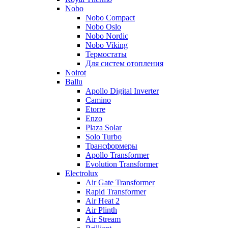
Nobo
Nobo Compact
Nobo Oslo
Nobo Nordic
Nobo Viking
Термостаты
Для систем отопления
Noirot
Ballu
Apollo Digital Inverter
Camino
Etorre
Enzo
Plaza Solar
Solo Turbo
Трансформеры
Apollo Transformer
Evolution Transformer
Electrolux
Air Gate Transformer
Rapid Transformer
Air Heat 2
Air Plinth
Air Stream