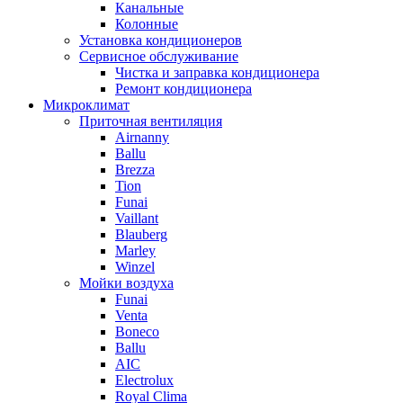
Канальные
Колонные
Установка кондиционеров
Сервисное обслуживание
Чистка и заправка кондиционера
Ремонт кондиционера
Микроклимат
Приточная вентиляция
Airnanny
Ballu
Brezza
Tion
Funai
Vaillant
Blauberg
Marley
Winzel
Мойки воздуха
Funai
Venta
Boneco
Ballu
AIC
Electrolux
Royal Clima