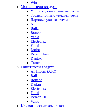
Winia
Увлажнители воздуха
Ультразвуковые увлажнители
Традиционные увлажнители
Паровые увлажнители
AIC
Ballu
Boneco
Venta
Electrolux
Funai
Loriot
Royal Clima
Dantex
Crane
Очистители воздуха
AirInCom (AIC)
Ballu
Boneco
Daikin
Electrolux
Funai
RemezAir
Vakio
Климатические комплексы