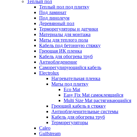
Теплый пол
Теплый пол под плитку
Под ламинат
Под линолеум
Деревянный пол
Терморегуляторы и датчики
Материалы для монтажа
Маты для теплого пола
Кабель под бетонную стяжку
Греющая ИК пленка
Кабель для обогрева труб
Антиобледенение
Саморегулирующийся кабель
Electrolux
Нагревательная пленка
Маты под плитку
Eco Mat
Easy Fix Mat самоклеящийся
Multi Size Mat растягивающийся
Греющий кабель в стяжку
Антиобледенительные системы
Кабель для обогрева труб
Терморегуляторы
Caleo
Gulfstream