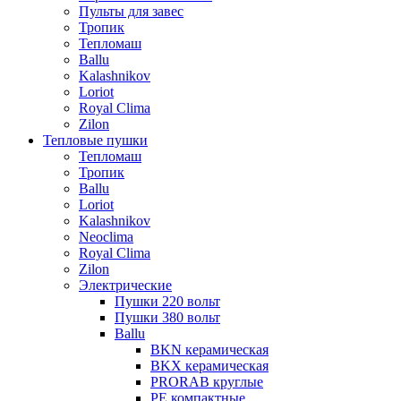
Пульты для завес
Тропик
Тепломаш
Ballu
Kalashnikov
Loriot
Royal Clima
Zilon
Тепловые пушки
Тепломаш
Тропик
Ballu
Loriot
Kalashnikov
Neoclima
Royal Clima
Zilon
Электрические
Пушки 220 вольт
Пушки 380 вольт
Ballu
BKN керамическая
BKX керамическая
PRORAB круглые
PE компактные