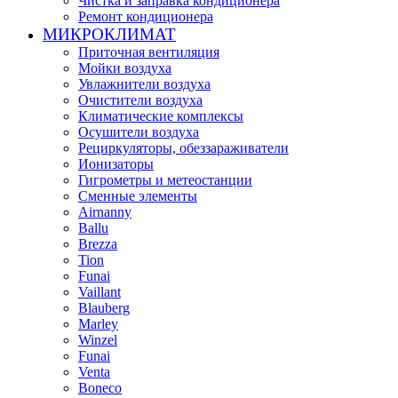
Чистка и заправка кондиционера
Ремонт кондиционера
МИКРОКЛИМАТ
Приточная вентиляция
Мойки воздуха
Увлажнители воздуха
Очистители воздуха
Климатические комплексы
Осушители воздуха
Рециркуляторы, обеззараживатели
Ионизаторы
Гигрометры и метеостанции
Сменные элементы
Airnanny
Ballu
Brezza
Tion
Funai
Vaillant
Blauberg
Marley
Winzel
Funai
Venta
Boneco