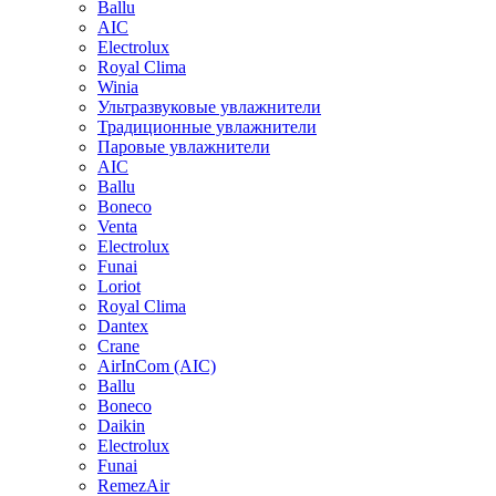
Ballu
AIC
Electrolux
Royal Clima
Winia
Ультразвуковые увлажнители
Традиционные увлажнители
Паровые увлажнители
AIC
Ballu
Boneco
Venta
Electrolux
Funai
Loriot
Royal Clima
Dantex
Crane
AirInCom (AIC)
Ballu
Boneco
Daikin
Electrolux
Funai
RemezAir