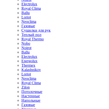
Electrolux
Royal Clima
Ballu
Loriot
Neoclima
Газовые
Сушилки для рук
Теплый пол
Royal Thermo
Nobo
Noirot
Ballu
Electrolux
Energolux
Тhermex
Kalashnikov
Loriot
Neoclima
Royal Clima
Zilon
Потолочные
Настенные
Напольные
Газовые