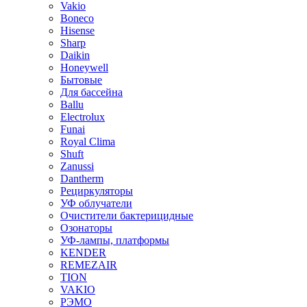
Vakio
Boneco
Hisense
Sharp
Daikin
Honeywell
Бытовые
Для бассейна
Ballu
Electrolux
Funai
Royal Clima
Shuft
Zanussi
Dantherm
Рециркуляторы
УФ облучатели
Очистители бактерицидные
Озонаторы
УФ-лампы, платформы
KENDER
REMEZAIR
TION
VAKIO
РЭМО