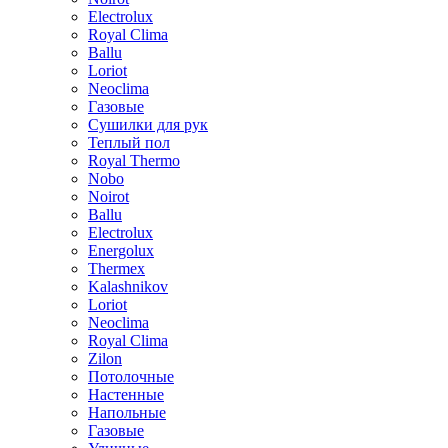
Electrolux
Royal Clima
Ballu
Loriot
Neoclima
Газовые
Сушилки для рук
Теплый пол
Royal Thermo
Nobo
Noirot
Ballu
Electrolux
Energolux
Тhermex
Kalashnikov
Loriot
Neoclima
Royal Clima
Zilon
Потолочные
Настенные
Напольные
Газовые