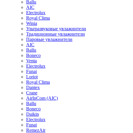
Ballu
AIC
Electrolux
Royal Clima
Winia
Ультразвуковые увлажнители
Традиционные увлажнители
Паровые увлажнители
AIC
Ballu
Boneco
Venta
Electrolux
Funai
Loriot
Royal Clima
Dantex
Crane
AirInCom (AIC)
Ballu
Boneco
Daikin
Electrolux
Funai
RemezAir