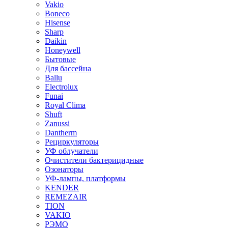
Vakio
Boneco
Hisense
Sharp
Daikin
Honeywell
Бытовые
Для бассейна
Ballu
Electrolux
Funai
Royal Clima
Shuft
Zanussi
Dantherm
Рециркуляторы
УФ облучатели
Очистители бактерицидные
Озонаторы
УФ-лампы, платформы
KENDER
REMEZAIR
TION
VAKIO
РЭМО