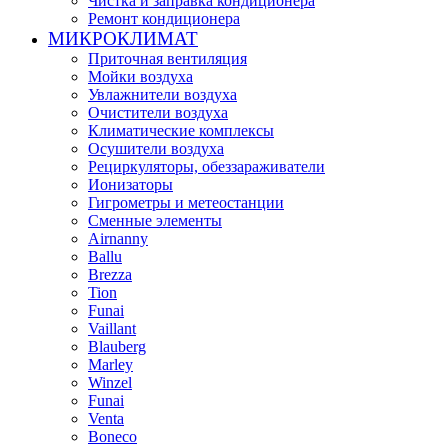
Чистка и заправка кондиционера
Ремонт кондиционера
МИКРОКЛИМАТ
Приточная вентиляция
Мойки воздуха
Увлажнители воздуха
Очистители воздуха
Климатические комплексы
Осушители воздуха
Рециркуляторы, обеззараживатели
Ионизаторы
Гигрометры и метеостанции
Сменные элементы
Airnanny
Ballu
Brezza
Tion
Funai
Vaillant
Blauberg
Marley
Winzel
Funai
Venta
Boneco