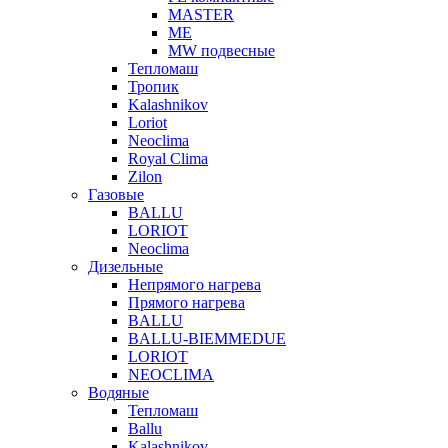
MASTER
МЕ
MW подвесные
Тепломаш
Тропик
Kalashnikov
Loriot
Neoclima
Royal Clima
Zilon
Газовые
BALLU
LORIOT
Neoclima
Дизельные
Непрямого нагрева
Прямого нагрева
BALLU
BALLU-BIEMMEDUE
LORIOT
NEOCLIMA
Водяные
Тепломаш
Ballu
Kalashnikov