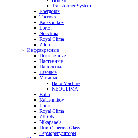
Brilliant
Transformer System
Energolux
Тhermex
Kalashnikov
Loriot
Neoclima
Royal Clima
Zilon
Инфракрасные
Потолочные
Настенные
Напольные
Газовые
Уличные
Ballu Machine
NEOCLIMA
Ballu
Kalashnikov
Loriot
Royal Clima
ZILON
Nikapanels
Пион Thermo Glass
Терморегуляторы