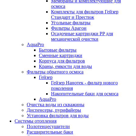
Мембраны и комплектующие для
осмоса
Комплекты для фильтров Гейзер
Стандарт и Престиж
Угольные фильтры
Фильтры Арагон
Осадочные картриджи PP для
механической очистки
AquaPro
Бытовые фильтры
Сменные картриджи
Корпуса для фильтров
Краны, емкости для воды
Фильтры обратного осмоса
Гейзер
Гейзер Нанотек - фильтр нового
поколения
Накопительные баки для осмоса
AquaPro
Очистка воды из скважины
Диспенсеры, пурифайеры
Установка фильтров для воды
Системы отопления
Полотенцесушители
Расширительные баки