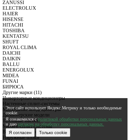
ZANUSSI
ELECTROLUX
HAIER
HISENSE
HITACHI
TOSHIBA
KENTATSU
SHUFT
ROYAL CLIMA
DAICHI
DAIKIN
BALLU
ENERGOLUX
MIDEA
FUNAI
БИРЮСА
Другие марки (11)
Инверторные кондиционеры
Настенные сплит-системы
Этот сайт использует Яндекс.Метрику и только необходимые
Мобильные кондиционеры
cookie.
Дизайнерские модели
Я ознакомился с
политикой обработки персональных данных
Тепловые насосы
и даю
согласие на обработку персональных данных.
Мульти-сплит-системы
Внутренние блоки
Я согласен
Только cookie
Наружные блоки