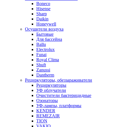
Boneco
Hisense
Sharp
Daikin
Honeywell
Осушители воздуха
Бытовые
Для бассейна
Ballu
Electrolux
Funai
Royal Clima
Shuft
Zanussi
Dantherm
Рециркуляторы, обеззараживатели
Рециркуляторы
УФ облучатели
Очистители бактерицидные
Озонаторы
УФ-лампы, платформы
KENDER
REMEZAIR
TION
VAKIO