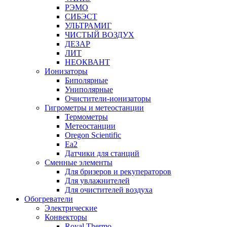
РЭМО
СИБЭСТ
УЛЬТРАМИГ
ЧИСТЫЙ ВОЗДУХ
ДЕЗАР
ЛИТ
НЕОКВАНТ
Ионизаторы
Биполярные
Униполярные
Очистители-ионизаторы
Гигрометры и метеостанции
Термометры
Метеостанции
Oregon Scientific
Ea2
Датчики для станций
Сменные элементы
Для бризеров и рекуператоров
Для увлажнителей
Для очистителей воздуха
Обогреватели
Электрические
Конвекторы
Royal Thermo