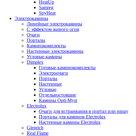
HeatUp
Samreg
SpyHeat
Электрокамины
Линейные электрокамины
С эффектом живого огня
Очаги
Порталы
Каминокомплекты
Настенные электрокамины
Угловые камины
Dimplex
Готовые каминокомплекты
Электроочаги
Порталы
Настенные
Угловые
Отдельностоящие
Камины Opti-Myst
Electrolux
Очаги для встраивания в портал или нишу
Порталы для каминов Electrolux
Настенные камины Electrolux
Glenrich
Rеal Flame