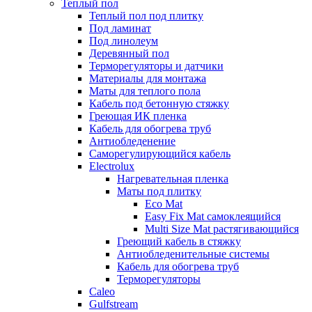
Теплый пол
Теплый пол под плитку
Под ламинат
Под линолеум
Деревянный пол
Терморегуляторы и датчики
Материалы для монтажа
Маты для теплого пола
Кабель под бетонную стяжку
Греющая ИК пленка
Кабель для обогрева труб
Антиобледенение
Саморегулирующийся кабель
Electrolux
Нагревательная пленка
Маты под плитку
Eco Mat
Easy Fix Mat самоклеящийся
Multi Size Mat растягивающийся
Греющий кабель в стяжку
Антиобледенительные системы
Кабель для обогрева труб
Терморегуляторы
Caleo
Gulfstream