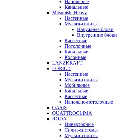
Напольные
Канальные
Mitsubishi Heavy
Настенные
Мульти-сплиты
Наружные блоки
Внутренние блоки
Кассетные
Потолочные
Канальные
Колонные
LANZKRAFT
LORIOT
Настенные
Мульти-сплиты
Мобильные
Канальные
Кассетные
Напольно-потолочные
OASIS
QUATTROCLIMA
RODA
Инверторные
Сплит-системы
Мульти-сплиты