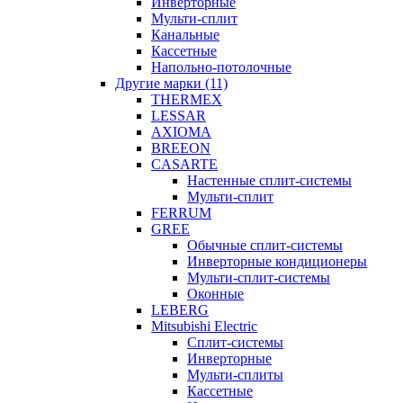
Инверторные
Мульти-сплит
Канальные
Кассетные
Напольно-потолочные
Другие марки (11)
THERMEX
LESSAR
AXIOMA
BREEON
CASARTE
Настенные сплит-системы
Мульти-сплит
FERRUM
GREE
Обычные сплит-системы
Инверторные кондиционеры
Мульти-сплит-системы
Оконные
LEBERG
Mitsubishi Electric
Cплит-системы
Инверторные
Мульти-сплиты
Кассетные