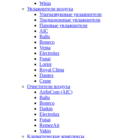
Winia
Увлажнители воздуха
Ультразвуковые увлажнители
Традиционные увлажнители
Паровые увлажнители
AIC
Ballu
Boneco
Venta
Electrolux
Funai
Loriot
Royal Clima
Dantex
Crane
Очистители воздуха
AirInCom (AIC)
Ballu
Boneco
Daikin
Electrolux
Funai
RemezAir
Vakio
Климатические комплексы