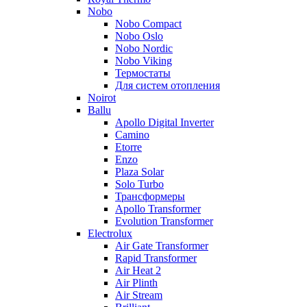
Nobo
Nobo Compact
Nobo Oslo
Nobo Nordic
Nobo Viking
Термостаты
Для систем отопления
Noirot
Ballu
Apollo Digital Inverter
Camino
Etorre
Enzo
Plaza Solar
Solo Turbo
Трансформеры
Apollo Transformer
Evolution Transformer
Electrolux
Air Gate Transformer
Rapid Transformer
Air Heat 2
Air Plinth
Air Stream