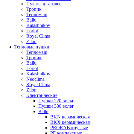
Пульты для завес
Тропик
Тепломаш
Ballu
Kalashnikov
Loriot
Royal Clima
Zilon
Тепловые пушки
Тепломаш
Тропик
Ballu
Loriot
Kalashnikov
Neoclima
Royal Clima
Zilon
Электрические
Пушки 220 вольт
Пушки 380 вольт
Ballu
BKN керамическая
BKX керамическая
PRORAB круглые
PE компактные