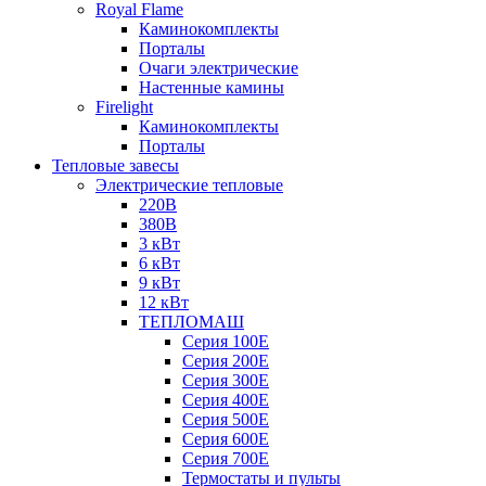
Royal Flame
Каминокомплекты
Порталы
Очаги электрические
Настенные камины
Firelight
Каминокомплекты
Порталы
Тепловые завесы
Электрические тепловые
220В
380В
3 кВт
6 кВт
9 кВт
12 кВт
ТЕПЛОМАШ
Серия 100E
Серия 200E
Серия 300E
Серия 400E
Серия 500E
Серия 600E
Серия 700E
Термостаты и пульты