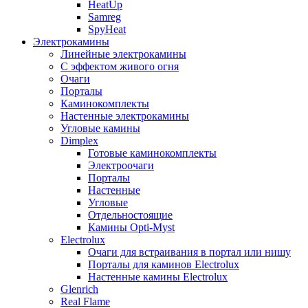
HeatUp
Samreg
SpyHeat
Электрокамины
Линейные электрокамины
С эффектом живого огня
Очаги
Порталы
Каминокомплекты
Настенные электрокамины
Угловые камины
Dimplex
Готовые каминокомплекты
Электроочаги
Порталы
Настенные
Угловые
Отдельностоящие
Камины Opti-Myst
Electrolux
Очаги для встраивания в портал или нишу
Порталы для каминов Electrolux
Настенные камины Electrolux
Glenrich
Rеal Flame