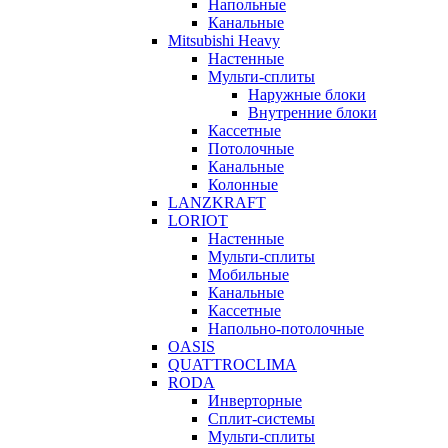
Напольные
Канальные
Mitsubishi Heavy
Настенные
Мульти-сплиты
Наружные блоки
Внутренние блоки
Кассетные
Потолочные
Канальные
Колонные
LANZKRAFT
LORIOT
Настенные
Мульти-сплиты
Мобильные
Канальные
Кассетные
Напольно-потолочные
OASIS
QUATTROCLIMA
RODA
Инверторные
Сплит-системы
Мульти-сплиты