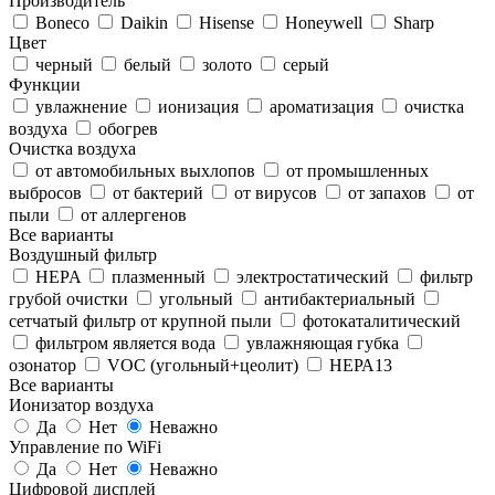
Производитель
Boneco
Daikin
Hisense
Honeywell
Sharp
Цвет
черный
белый
золото
серый
Функции
увлажнение
ионизация
ароматизация
очистка
воздуха
обогрев
Очистка воздуха
от автомобильных выхлопов
от промышленных
выбросов
от бактерий
от вирусов
от запахов
от
пыли
от аллергенов
Все варианты
Воздушный фильтр
HEPA
плазменный
электростатический
фильтр
грубой очистки
угольный
антибактериальный
сетчатый фильтр от крупной пыли
фотокаталитический
фильтром является вода
увлажняющая губка
озонатор
VOC (угольный+цеолит)
НЕРА13
Все варианты
Ионизатор воздуха
Да
Нет
Неважно
Управление по WiFi
Да
Нет
Неважно
Цифровой дисплей