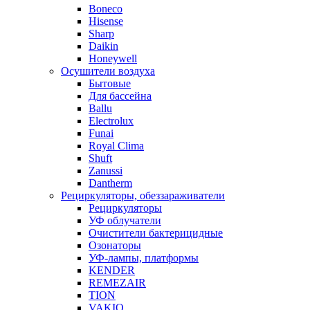
Boneco
Hisense
Sharp
Daikin
Honeywell
Осушители воздуха
Бытовые
Для бассейна
Ballu
Electrolux
Funai
Royal Clima
Shuft
Zanussi
Dantherm
Рециркуляторы, обеззараживатели
Рециркуляторы
УФ облучатели
Очистители бактерицидные
Озонаторы
УФ-лампы, платформы
KENDER
REMEZAIR
TION
VAKIO