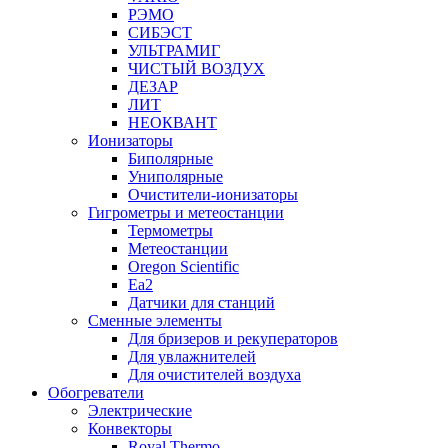
РЭМО
СИБЭСТ
УЛЬТРАМИГ
ЧИСТЫЙ ВОЗДУХ
ДЕЗАР
ЛИТ
НЕОКВАНТ
Ионизаторы
Биполярные
Униполярные
Очистители-ионизаторы
Гигрометры и метеостанции
Термометры
Метеостанции
Oregon Scientific
Ea2
Датчики для станций
Сменные элементы
Для бризеров и рекуператоров
Для увлажнителей
Для очистителей воздуха
Обогреватели
Электрические
Конвекторы
Royal Thermo