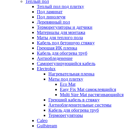
Теплый пол
Теплый пол под плитку
Под ламинат
Под линолеум
Деревянный пол
Терморегуляторы и датчики
Материалы для монтажа
Маты для теплого пола
Кабель под бетонную стяжку
Греющая ИК пленка
Кабель для обогрева труб
Антиобледенение
Саморегулирующийся кабель
Electrolux
Нагревательная пленка
Маты под плитку
Eco Mat
Easy Fix Mat самоклеящийся
Multi Size Mat растягивающийся
Греющий кабель в стяжку
Антиобледенительные системы
Кабель для обогрева труб
Терморегуляторы
Caleo
Gulfstream