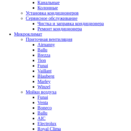
Канальные
Колонные
Установка кондиционеров
Сервисное обслуживание
Чистка и заправка кондиционера
Ремонт кондиционера
Микроклимат
Приточная вентиляция
Airnanny
Ballu
Brezza
Tion
Funai
Vaillant
Blauberg
Marley
Winzel
Мойки воздуха
Funai
Venta
Boneco
Ballu
AIC
Electrolux
Royal Clima