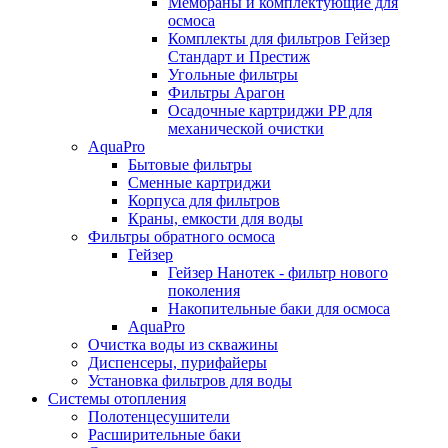
Мембраны и комплектующие для
осмоса
Комплекты для фильтров Гейзер
Стандарт и Престиж
Угольные фильтры
Фильтры Арагон
Осадочные картриджи PP для
механической очистки
AquaPro
Бытовые фильтры
Сменные картриджи
Корпуса для фильтров
Краны, емкости для воды
Фильтры обратного осмоса
Гейзер
Гейзер Нанотек - фильтр нового
поколения
Накопительные баки для осмоса
AquaPro
Очистка воды из скважины
Диспенсеры, пурифайеры
Установка фильтров для воды
Системы отопления
Полотенцесушители
Расширительные баки