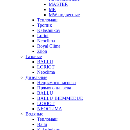
MASTER
МЕ
MW подвесные
Тепломаш
Тропик
Kalashnikov
Loriot
Neoclima
Royal Clima
Zilon
Газовые
BALLU
LORIOT
Neoclima
Дизельные
Непрямого нагрева
Прямого нагрева
BALLU
BALLU-BIEMMEDUE
LORIOT
NEOCLIMA
Водяные
Тепломаш
Ballu
Kalashnikov