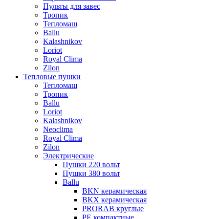
Пульты для завес
Тропик
Тепломаш
Ballu
Kalashnikov
Loriot
Royal Clima
Zilon
Тепловые пушки
Тепломаш
Тропик
Ballu
Loriot
Kalashnikov
Neoclima
Royal Clima
Zilon
Электрические
Пушки 220 вольт
Пушки 380 вольт
Ballu
BKN керамическая
BKX керамическая
PRORAB круглые
PE компактные