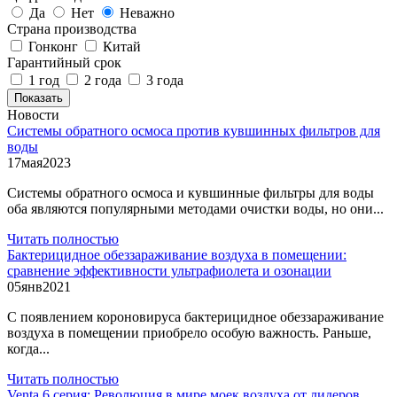
Да
Нет
Неважно
Страна производства
Гонконг
Китай
Гарантийный срок
1 год
2 года
3 года
Показать
Новости
Системы обратного осмоса против кувшинных фильтров для
воды
17
мая
2023
Системы обратного осмоса и кувшинные фильтры для воды
оба являются популярными методами очистки воды, но они...
Читать полностью
Бактерицидное обеззараживание воздуха в помещении:
сравнение эффективности ультрафиолета и озонации
05
янв
2021
С появлением короновируса бактерицидное обеззараживание
воздуха в помещении приобрело особую важность. Раньше,
когда...
Читать полностью
Venta 6 серия: Революция в мире моек воздуха от лидеров