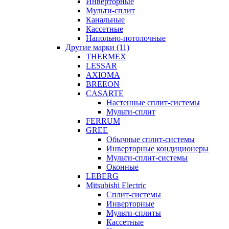
Инверторные
Мульти-сплит
Канальные
Кассетные
Напольно-потолочные
Другие марки (11)
THERMEX
LESSAR
AXIOMA
BREEON
CASARTE
Настенные сплит-системы
Мульти-сплит
FERRUM
GREE
Обычные сплит-системы
Инверторные кондиционеры
Мульти-сплит-системы
Оконные
LEBERG
Mitsubishi Electric
Cплит-системы
Инверторные
Мульти-сплиты
Кассетные