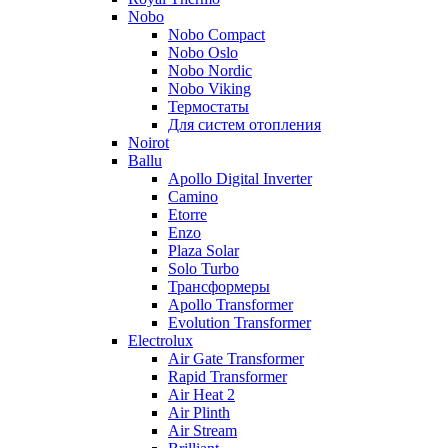
Nobo
Nobo Compact
Nobo Oslo
Nobo Nordic
Nobo Viking
Термостаты
Для систем отопления
Noirot
Ballu
Apollo Digital Inverter
Camino
Etorre
Enzo
Plaza Solar
Solo Turbo
Трансформеры
Apollo Transformer
Evolution Transformer
Electrolux
Air Gate Transformer
Rapid Transformer
Air Heat 2
Air Plinth
Air Stream