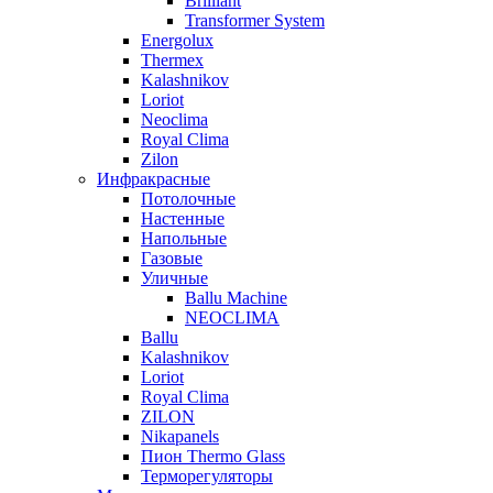
Brilliant
Transformer System
Energolux
Тhermex
Kalashnikov
Loriot
Neoclima
Royal Clima
Zilon
Инфракрасные
Потолочные
Настенные
Напольные
Газовые
Уличные
Ballu Machine
NEOCLIMA
Ballu
Kalashnikov
Loriot
Royal Clima
ZILON
Nikapanels
Пион Thermo Glass
Терморегуляторы