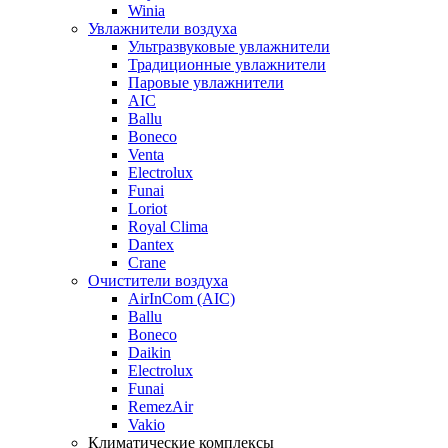
Winia
Увлажнители воздуха
Ультразвуковые увлажнители
Традиционные увлажнители
Паровые увлажнители
AIC
Ballu
Boneco
Venta
Electrolux
Funai
Loriot
Royal Clima
Dantex
Crane
Очистители воздуха
AirInCom (AIC)
Ballu
Boneco
Daikin
Electrolux
Funai
RemezAir
Vakio
Климатические комплексы