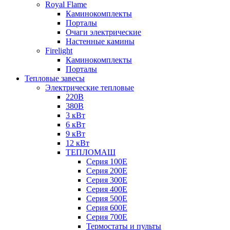
Royal Flame
Каминокомплекты
Порталы
Очаги электрические
Настенные камины
Firelight
Каминокомплекты
Порталы
Тепловые завесы
Электрические тепловые
220В
380В
3 кВт
6 кВт
9 кВт
12 кВт
ТЕПЛОМАШ
Серия 100E
Серия 200E
Серия 300E
Серия 400E
Серия 500E
Серия 600E
Серия 700E
Термостаты и пульты