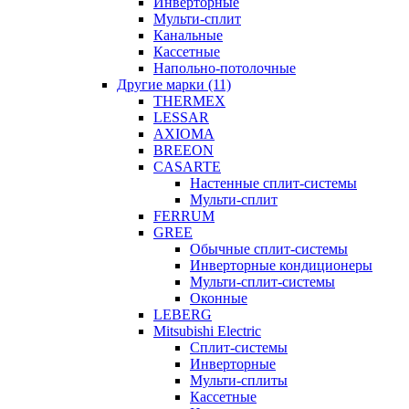
Инверторные
Мульти-сплит
Канальные
Кассетные
Напольно-потолочные
Другие марки (11)
THERMEX
LESSAR
AXIOMA
BREEON
CASARTE
Настенные сплит-системы
Мульти-сплит
FERRUM
GREE
Обычные сплит-системы
Инверторные кондиционеры
Мульти-сплит-системы
Оконные
LEBERG
Mitsubishi Electric
Cплит-системы
Инверторные
Мульти-сплиты
Кассетные