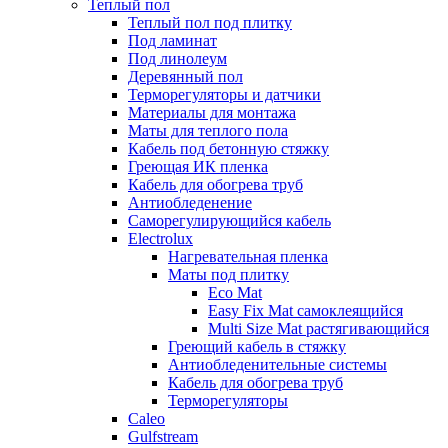
Теплый пол
Теплый пол под плитку
Под ламинат
Под линолеум
Деревянный пол
Терморегуляторы и датчики
Материалы для монтажа
Маты для теплого пола
Кабель под бетонную стяжку
Греющая ИК пленка
Кабель для обогрева труб
Антиобледенение
Саморегулирующийся кабель
Electrolux
Нагревательная пленка
Маты под плитку
Eco Mat
Easy Fix Mat самоклеящийся
Multi Size Mat растягивающийся
Греющий кабель в стяжку
Антиобледенительные системы
Кабель для обогрева труб
Терморегуляторы
Caleo
Gulfstream