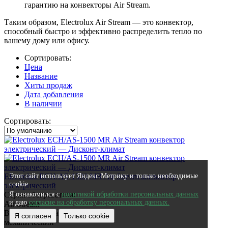
гарантию на конвекторы Air Stream.
Таким образом, Electrolux Air Stream — это конвектор,
способный быстро и эффективно распределить тепло по
вашему дому или офису.
Сортировать:
Цена
Название
Хиты продаж
Дата добавления
В наличии
Сортировать:
Electrolux ECH/AS-1500 MR Air Stream конвектор
Этот сайт использует Яндекс.Метрику и только необходимые
cookie.
электрический
Серия обогревателя:
Я ознакомился с
политикой обработки персональных данных
и даю
согласие на обработку персональных данных.
Air Stream
Вид термостата:
Я согласен
Только cookie
механический