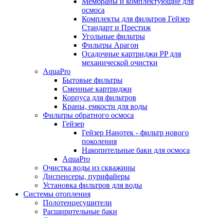
Мембраны и комплектующие для
осмоса
Комплекты для фильтров Гейзер
Стандарт и Престиж
Угольные фильтры
Фильтры Арагон
Осадочные картриджи PP для
механической очистки
AquaPro
Бытовые фильтры
Сменные картриджи
Корпуса для фильтров
Краны, емкости для воды
Фильтры обратного осмоса
Гейзер
Гейзер Нанотек - фильтр нового
поколения
Накопительные баки для осмоса
AquaPro
Очистка воды из скважины
Диспенсеры, пурифайеры
Установка фильтров для воды
Системы отопления
Полотенцесушители
Расширительные баки