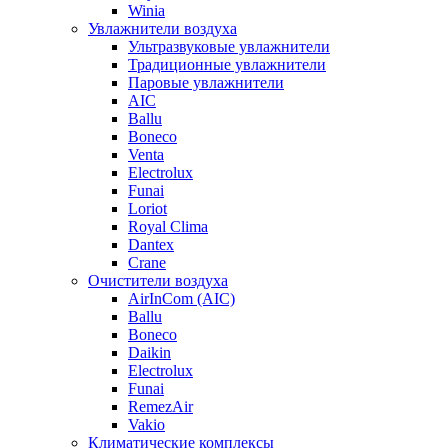
Winia
Увлажнители воздуха
Ультразвуковые увлажнители
Традиционные увлажнители
Паровые увлажнители
AIC
Ballu
Boneco
Venta
Electrolux
Funai
Loriot
Royal Clima
Dantex
Crane
Очистители воздуха
AirInCom (AIC)
Ballu
Boneco
Daikin
Electrolux
Funai
RemezAir
Vakio
Климатические комплексы