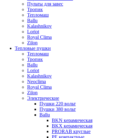
Пульты для завес
Тропик
Тепломаш
Ballu
Kalashnikov
Loriot
Royal Clima
Zilon
Тепловые пушки
Тепломаш
Тропик
Ballu
Loriot
Kalashnikov
Neoclima
Royal Clima
Zilon
Электрические
Пушки 220 вольт
Пушки 380 вольт
Ballu
BKN керамическая
BKX керамическая
PRORAB круглые
PE компактные