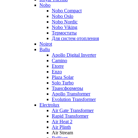
Nobo
Nobo Compact
Nobo Oslo
Nobo Nordic
Nobo Viking
Термостаты
Для систем отопления
Noirot
Ballu
Apollo Digital Inverter
Camino
Etorre
Enzo
Plaza Solar
Solo Turbo
Трансформеры
Apollo Transformer
Evolution Transformer
Electrolux
Air Gate Transformer
Rapid Transformer
Air Heat 2
Air Plinth
Air Stream