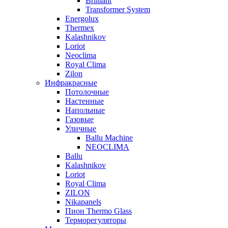
Brilliant
Transformer System
Energolux
Тhermex
Kalashnikov
Loriot
Neoclima
Royal Clima
Zilon
Инфракрасные
Потолочные
Настенные
Напольные
Газовые
Уличные
Ballu Machine
NEOCLIMA
Ballu
Kalashnikov
Loriot
Royal Clima
ZILON
Nikapanels
Пион Thermo Glass
Терморегуляторы