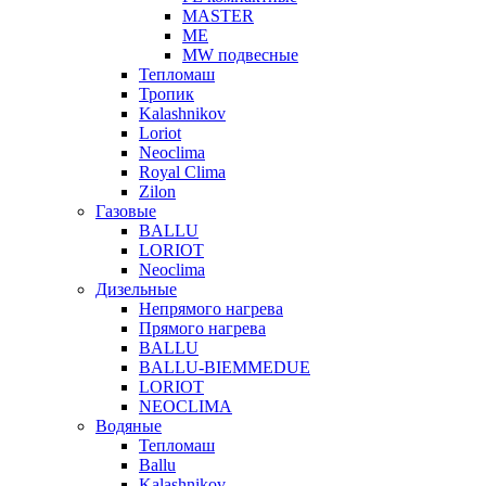
MASTER
МЕ
MW подвесные
Тепломаш
Тропик
Kalashnikov
Loriot
Neoclima
Royal Clima
Zilon
Газовые
BALLU
LORIOT
Neoclima
Дизельные
Непрямого нагрева
Прямого нагрева
BALLU
BALLU-BIEMMEDUE
LORIOT
NEOCLIMA
Водяные
Тепломаш
Ballu
Kalashnikov