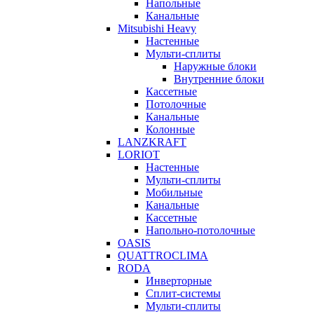
Напольные
Канальные
Mitsubishi Heavy
Настенные
Мульти-сплиты
Наружные блоки
Внутренние блоки
Кассетные
Потолочные
Канальные
Колонные
LANZKRAFT
LORIOT
Настенные
Мульти-сплиты
Мобильные
Канальные
Кассетные
Напольно-потолочные
OASIS
QUATTROCLIMA
RODA
Инверторные
Сплит-системы
Мульти-сплиты