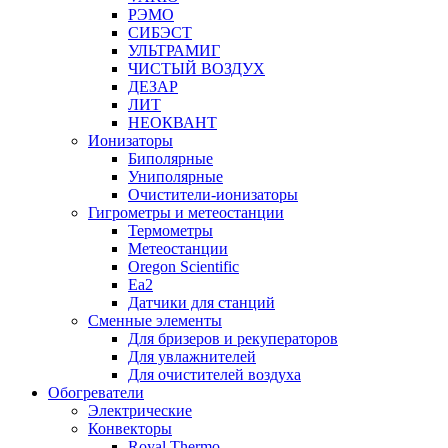
РЭМО
СИБЭСТ
УЛЬТРАМИГ
ЧИСТЫЙ ВОЗДУХ
ДЕЗАР
ЛИТ
НЕОКВАНТ
Ионизаторы
Биполярные
Униполярные
Очистители-ионизаторы
Гигрометры и метеостанции
Термометры
Метеостанции
Oregon Scientific
Ea2
Датчики для станций
Сменные элементы
Для бризеров и рекуператоров
Для увлажнителей
Для очистителей воздуха
Обогреватели
Электрические
Конвекторы
Royal Thermo