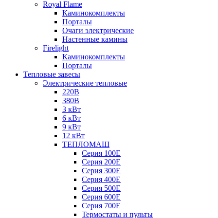
Royal Flame
Каминокомплекты
Порталы
Очаги электрические
Настенные камины
Firelight
Каминокомплекты
Порталы
Тепловые завесы
Электрические тепловые
220В
380В
3 кВт
6 кВт
9 кВт
12 кВт
ТЕПЛОМАШ
Серия 100E
Серия 200E
Серия 300E
Серия 400E
Серия 500E
Серия 600E
Серия 700E
Термостаты и пульты