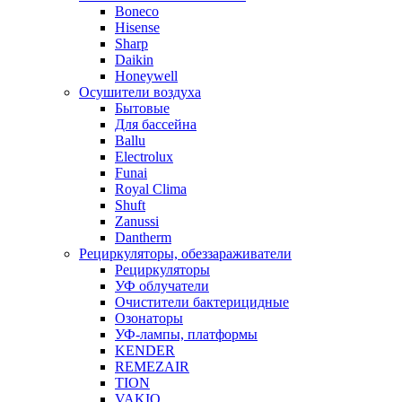
Boneco
Hisense
Sharp
Daikin
Honeywell
Осушители воздуха
Бытовые
Для бассейна
Ballu
Electrolux
Funai
Royal Clima
Shuft
Zanussi
Dantherm
Рециркуляторы, обеззараживатели
Рециркуляторы
УФ облучатели
Очистители бактерицидные
Озонаторы
УФ-лампы, платформы
KENDER
REMEZAIR
TION
VAKIO