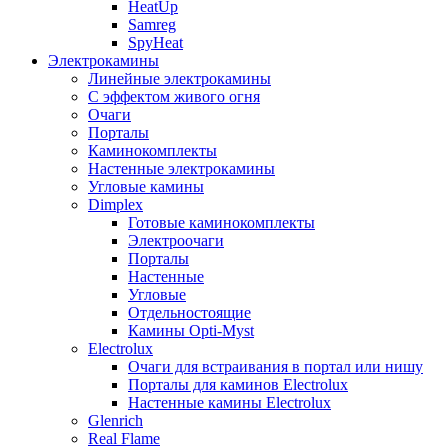
HeatUp
Samreg
SpyHeat
Электрокамины
Линейные электрокамины
С эффектом живого огня
Очаги
Порталы
Каминокомплекты
Настенные электрокамины
Угловые камины
Dimplex
Готовые каминокомплекты
Электроочаги
Порталы
Настенные
Угловые
Отдельностоящие
Камины Opti-Myst
Electrolux
Очаги для встраивания в портал или нишу
Порталы для каминов Electrolux
Настенные камины Electrolux
Glenrich
Rеal Flame