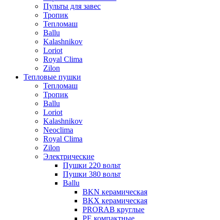
Пульты для завес
Тропик
Тепломаш
Ballu
Kalashnikov
Loriot
Royal Clima
Zilon
Тепловые пушки
Тепломаш
Тропик
Ballu
Loriot
Kalashnikov
Neoclima
Royal Clima
Zilon
Электрические
Пушки 220 вольт
Пушки 380 вольт
Ballu
BKN керамическая
BKX керамическая
PRORAB круглые
PE компактные