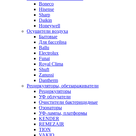
Boneco
Hisense
Sharp
Daikin
Honeywell
Осушители воздуха
Бытовые
Для бассейна
Ballu
Electrolux
Funai
Royal Clima
Shuft
Zanussi
Dantherm
Рециркуляторы, обеззараживатели
Рециркуляторы
УФ облучатели
Очистители бактерицидные
Озонаторы
УФ-лампы, платформы
KENDER
REMEZAIR
TION
VAKIO