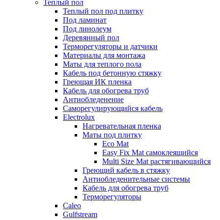
Теплый пол
Теплый пол под плитку
Под ламинат
Под линолеум
Деревянный пол
Терморегуляторы и датчики
Материалы для монтажа
Маты для теплого пола
Кабель под бетонную стяжку
Греющая ИК пленка
Кабель для обогрева труб
Антиобледенение
Саморегулирующийся кабель
Electrolux
Нагревательная пленка
Маты под плитку
Eco Mat
Easy Fix Mat самоклеящийся
Multi Size Mat растягивающийся
Греющий кабель в стяжку
Антиобледенительные системы
Кабель для обогрева труб
Терморегуляторы
Caleo
Gulfstream