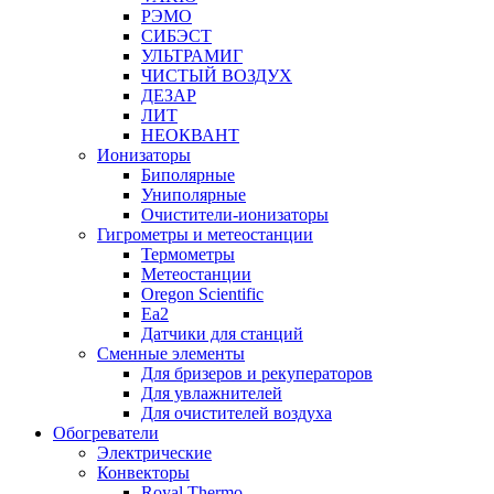
РЭМО
СИБЭСТ
УЛЬТРАМИГ
ЧИСТЫЙ ВОЗДУХ
ДЕЗАР
ЛИТ
НЕОКВАНТ
Ионизаторы
Биполярные
Униполярные
Очистители-ионизаторы
Гигрометры и метеостанции
Термометры
Метеостанции
Oregon Scientific
Ea2
Датчики для станций
Сменные элементы
Для бризеров и рекуператоров
Для увлажнителей
Для очистителей воздуха
Обогреватели
Электрические
Конвекторы
Royal Thermo