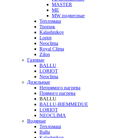
MASTER
МЕ
MW подвесные
Тепломаш
Тропик
Kalashnikov
Loriot
Neoclima
Royal Clima
Zilon
Газовые
BALLU
LORIOT
Neoclima
Дизельные
Непрямого нагрева
Прямого нагрева
BALLU
BALLU-BIEMMEDUE
LORIOT
NEOCLIMA
Водяные
Тепломаш
Ballu
Kalashnikov