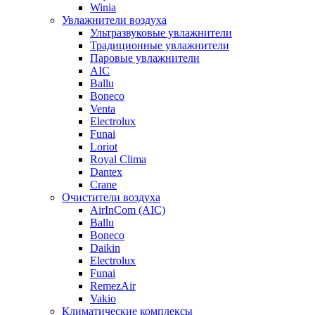
Winia
Увлажнители воздуха
Ультразвуковые увлажнители
Традиционные увлажнители
Паровые увлажнители
AIC
Ballu
Boneco
Venta
Electrolux
Funai
Loriot
Royal Clima
Dantex
Crane
Очистители воздуха
AirInCom (AIC)
Ballu
Boneco
Daikin
Electrolux
Funai
RemezAir
Vakio
Климатические комплексы