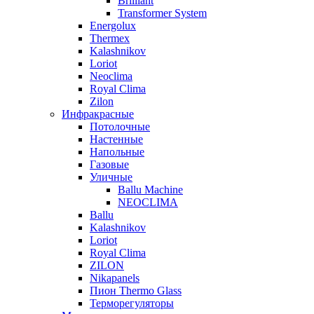
Brilliant
Transformer System
Energolux
Тhermex
Kalashnikov
Loriot
Neoclima
Royal Clima
Zilon
Инфракрасные
Потолочные
Настенные
Напольные
Газовые
Уличные
Ballu Machine
NEOCLIMA
Ballu
Kalashnikov
Loriot
Royal Clima
ZILON
Nikapanels
Пион Thermo Glass
Терморегуляторы