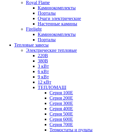
Royal Flame
Каминокомплекты
Порталы
Очаги электрические
Настенные камины
Firelight
Каминокомплекты
Порталы
Тепловые завесы
Электрические тепловые
220В
380В
3 кВт
6 кВт
9 кВт
12 кВт
ТЕПЛОМАШ
Серия 100E
Серия 200E
Серия 300E
Серия 400E
Серия 500E
Серия 600E
Серия 700E
Термостаты и пульты