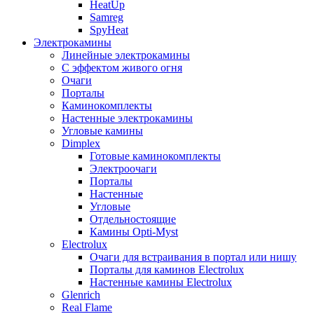
HeatUp
Samreg
SpyHeat
Электрокамины
Линейные электрокамины
С эффектом живого огня
Очаги
Порталы
Каминокомплекты
Настенные электрокамины
Угловые камины
Dimplex
Готовые каминокомплекты
Электроочаги
Порталы
Настенные
Угловые
Отдельностоящие
Камины Opti-Myst
Electrolux
Очаги для встраивания в портал или нишу
Порталы для каминов Electrolux
Настенные камины Electrolux
Glenrich
Rеal Flame