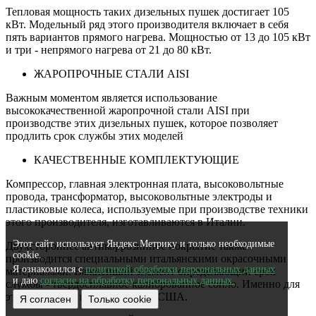
Тепловая мощность таких дизельных пушек достигает 105
кВт. Модельный ряд этого производителя включает в себя
пять вариантов прямого нагрева. Мощностью от 13 до 105 кВт
и три - непрямого нагрева от 21 до 80 кВт.
ЖАРОПРОЧНЫЕ СТАЛИ AISI
Важным моментом является использование
высококачественной жаропрочной стали AISI при
производстве этих дизельных пушек, которое позволяет
продлить срок службы этих моделей
КАЧЕСТВЕННЫЕ КОМПЛЕКТУЮЩИЕ
Компрессор, главная электронная плата, высоковольтные
провода, трансформатор, высоковольтные электроды и
пластиковые колеса, используемые при производстве техники
этого производителя, изготавливаются в Италии.
Этот сайт использует Яндекс.Метрику и только необходимые
Двухстороннее антикоррозийное покрытие также
cookie.
производится специальными итальянскими окрасочными
Я ознакомился с
политикой обработки персональных данных
материалами. Важнейший элемент определяющий срок
и даю
согласие на обработку персональных данных.
службы - твердосплавное калиброванное сопло. Именно для
этих агрегатов производится в США.
Я согласен
Только cookie