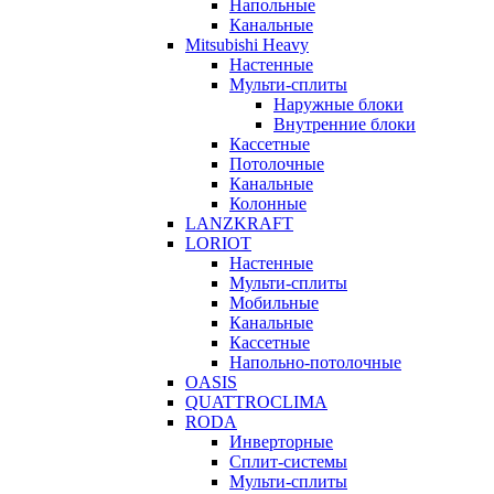
Напольные
Канальные
Mitsubishi Heavy
Настенные
Мульти-сплиты
Наружные блоки
Внутренние блоки
Кассетные
Потолочные
Канальные
Колонные
LANZKRAFT
LORIOT
Настенные
Мульти-сплиты
Мобильные
Канальные
Кассетные
Напольно-потолочные
OASIS
QUATTROCLIMA
RODA
Инверторные
Сплит-системы
Мульти-сплиты