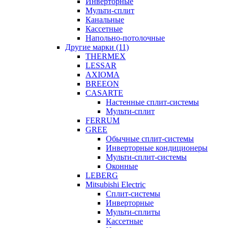
Инверторные
Мульти-сплит
Канальные
Кассетные
Напольно-потолочные
Другие марки (11)
THERMEX
LESSAR
AXIOMA
BREEON
CASARTE
Настенные сплит-системы
Мульти-сплит
FERRUM
GREE
Обычные сплит-системы
Инверторные кондиционеры
Мульти-сплит-системы
Оконные
LEBERG
Mitsubishi Electric
Cплит-системы
Инверторные
Мульти-сплиты
Кассетные