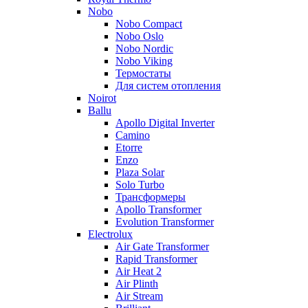
Nobo
Nobo Compact
Nobo Oslo
Nobo Nordic
Nobo Viking
Термостаты
Для систем отопления
Noirot
Ballu
Apollo Digital Inverter
Camino
Etorre
Enzo
Plaza Solar
Solo Turbo
Трансформеры
Apollo Transformer
Evolution Transformer
Electrolux
Air Gate Transformer
Rapid Transformer
Air Heat 2
Air Plinth
Air Stream