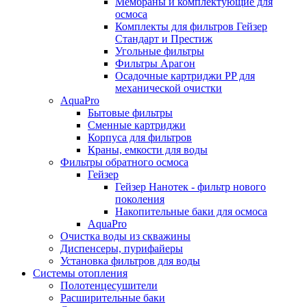
Мембраны и комплектующие для
осмоса
Комплекты для фильтров Гейзер
Стандарт и Престиж
Угольные фильтры
Фильтры Арагон
Осадочные картриджи PP для
механической очистки
AquaPro
Бытовые фильтры
Сменные картриджи
Корпуса для фильтров
Краны, емкости для воды
Фильтры обратного осмоса
Гейзер
Гейзер Нанотек - фильтр нового
поколения
Накопительные баки для осмоса
AquaPro
Очистка воды из скважины
Диспенсеры, пурифайеры
Установка фильтров для воды
Системы отопления
Полотенцесушители
Расширительные баки