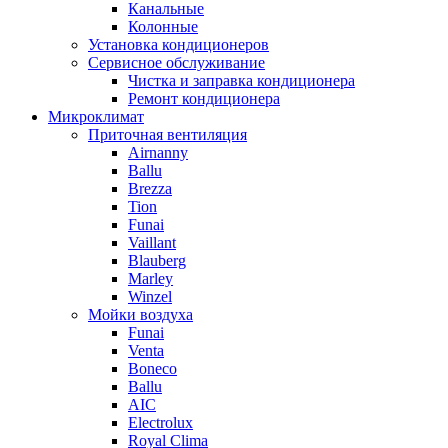
Канальные
Колонные
Установка кондиционеров
Сервисное обслуживание
Чистка и заправка кондиционера
Ремонт кондиционера
Микроклимат
Приточная вентиляция
Airnanny
Ballu
Brezza
Tion
Funai
Vaillant
Blauberg
Marley
Winzel
Мойки воздуха
Funai
Venta
Boneco
Ballu
AIC
Electrolux
Royal Clima