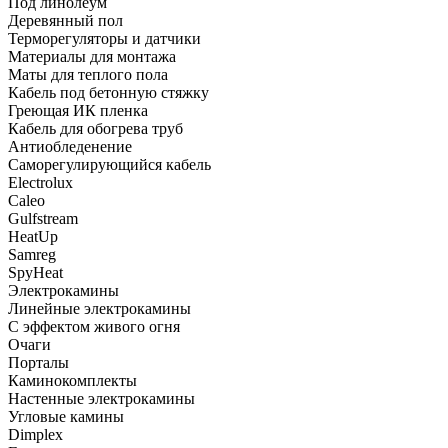
Под линолеум
Деревянный пол
Терморегуляторы и датчики
Материалы для монтажа
Маты для теплого пола
Кабель под бетонную стяжку
Греющая ИК пленка
Кабель для обогрева труб
Антиобледенение
Саморегулирующийся кабель
Electrolux
Caleo
Gulfstream
HeatUp
Samreg
SpyHeat
Электрокамины
Линейные электрокамины
С эффектом живого огня
Очаги
Порталы
Каминокомплекты
Настенные электрокамины
Угловые камины
Dimplex