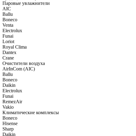
Паровые увлажнители
AIC
Ballu
Boneco
Venta
Electrolux
Funai
Loriot
Royal Clima
Dantex
Crane
Очистители воздуха
AirInCom (AIC)
Ballu
Boneco
Daikin
Electrolux
Funai
RemezAir
Vakio
Климатические комплексы
Boneco
Hisense
Sharp
Daikin