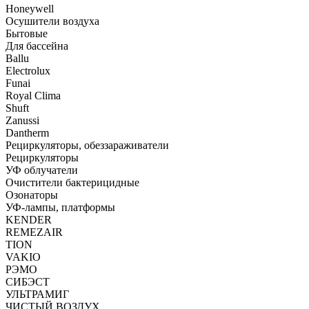
Honeywell
Осушители воздуха
Бытовые
Для бассейна
Ballu
Electrolux
Funai
Royal Clima
Shuft
Zanussi
Dantherm
Рециркуляторы, обеззараживатели
Рециркуляторы
УФ облучатели
Очистители бактерицидные
Озонаторы
УФ-лампы, платформы
KENDER
REMEZAIR
TION
VAKIO
РЭМО
СИБЭСТ
УЛЬТРАМИГ
ЧИСТЫЙ ВОЗДУХ