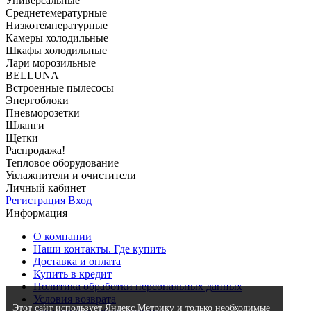
Универсальные
Среднетемературные
Низкотемпературные
Камеры холодильные
Шкафы холодильные
Лари морозильные
BELLUNA
Встроенные пылесосы
Энергоблоки
Пневморозетки
Шланги
Щетки
Распродажа!
Тепловое оборудование
Увлажнители и очистители
Личный кабинет
Регистрация
Вход
Информация
О компании
Наши контакты. Где купить
Доставка и оплата
Купить в кредит
Политика обработки персональных данных
Условия возврата
Этот сайт использует Яндекс.Метрику и только необходимые