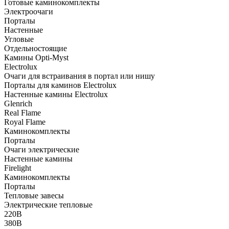
Готовые каминокомплекты
Электроочаги
Порталы
Настенные
Угловые
Отдельностоящие
Камины Opti-Myst
Electrolux
Очаги для встраивания в портал или нишу
Порталы для каминов Electrolux
Настенные камины Electrolux
Glenrich
Rеal Flame
Royal Flame
Каминокомплекты
Порталы
Очаги электрические
Настенные камины
Firelight
Каминокомплекты
Порталы
Тепловые завесы
Электрические тепловые
220В
380В